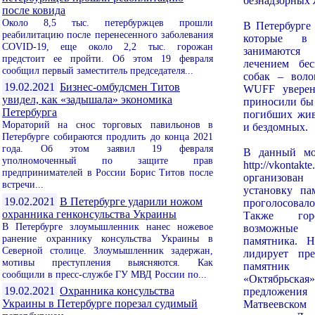
безнадзорных
после ковида
Около 8,5 тыс. петербуржцев прошли
В Петербурге 
реабилитацию после перенесенного заболевания
которые в
COVID-19, еще около 2,2 тыс. горожан
занимаются
предстоит ее пройти. Об этом 19 февраля
лечением бе
сообщил первый заместитель председателя...
собак – воло
19.02.2021
Бизнес-омбудсмен Титов
WUFF уверен
увидел, как «задышала» экономика
приносили бы 
Петербурга
погибших жи
Мораторий на снос торговых павильонов в
и бездомных.
Петербурге собираются продлить до конца 2021
года. Об этом заявил 19 февраля
В данный мо
уполномоченный по защите прав
http://vkontak
предпринимателей в России Борис Титов после
организова
встречи...
установку па
19.02.2021
В Петербурге ударили ножом
проголосовал
охранника генконсульства Украины
Также гор
В Петербурге злоумышленник нанес ножевое
возможные
ранение охраннику консульства Украины в
памятника. 
Северной столице. Злоумышленник задержан,
лидирует пре
мотивы преступления выясняются. Как
памятни
сообщили в пресс-службе ГУ МВД России по...
«Октябрьс
19.02.2021
Охранника консульства
предложения
Украины в Петербурге порезал судимый
Матвеевском