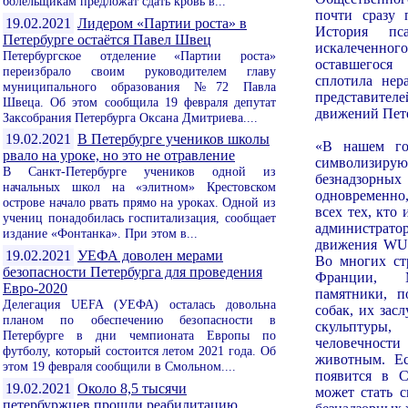
болельщикам предложат сдать кровь в...
почти сразу 
19.02.2021
Лидером «Партии роста» в
История пс
Петербурге остаётся Павел Швец
искалеченно
Петербургское отделение «Партии роста»
оставшегос
переизбрало своим руководителем главу
сплотила нер
муниципального образования №72 Павла
представителе
Швеца. Об этом сообщила 19 февраля депутат
движений Пете
Заксобрания Петербурга Оксана Дмитриева....
19.02.2021
В Петербурге учеников школы
«В нашем го
рвало на уроке, но это не отравление
символизирующ
В Санкт-Петербурге учеников одной из
безнадзор
начальных школ на «элитном» Крестовском
одновременно
острове начало рвать прямо на уроках. Одной из
всех тех, кто 
учениц понадобилась госпитализация, сообщает
администра
издание «Фонтанка». При этом в...
движения WU
19.02.2021
УЕФА доволен мерами
Во многих с
безопасности Петербурга для проведения
Франции, 
Евро-2020
памятники, п
Делегация UEFA (УЕФА) осталась довольна
собак, их зас
планом по обеспечению безопасности в
скульптур
Петербурге в дни чемпионата Европы по
человечнос
футболу, который состоится летом 2021 года. Об
животным. Е
этом 19 февраля сообщили в Смольном....
появится в С
19.02.2021
Около 8,5 тысячи
может стать 
петербуржцев прошли реабилитацию