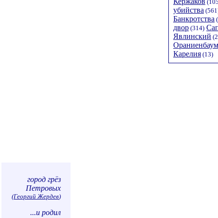
Кержаков
(105
убийства
(561
Банкротства
(
двор
Са
(314)
Явлинский
(2
Ораниенбау
Карелия
(13)
город грёз
Петровых
(
Георгий Жердев
)
...и родил