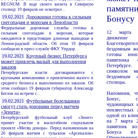
REGNUM. В ходе своего визита в Северную
памятни
столицу 19 февраля он осмотрел...
Бонусу
19.02.2021
Дорожники готовы к сильным
снегопадам и морозам в Ленобласти
Федеральные дорожные службы готовы к
12 марта 2
сильным снегопадам и морозам, которые
движе
ожидаются в предстоящие длинные выходные в
Благотворит
Ленинградской области. Об этом 19 февраля
сообщили в пресс-службе ФКУ Упрдор...
бездомным жи
готовы иниц
19.02.2021
Крупный бизнес Петербурга
памятника
может привлечь малый для выполнения
Петербурге
заказов
символом м
Петербургские власти договариваются с
бездомным 
крупными компаниями о привлечении малого и
столицы.
среднего бизнеса к выполнению их заказов. Об
этом сообщил 19 февраля губернатор Александр
Напомним, ч
Беглов на встрече с...
Бонус, с
19.02.2021
Футбольные болельщики
чудовищных и
смогут стать донорами перед матчем
неизвестных 
«Зенита»
одной из клин
Петербургский футбольный клуб «Зенит»
на 7 марта 2
примет участие в масштабном социальном
памятник во
проекте «Месяц донора». Перед назначенным на
Бонуса из
20 февраля матчем с тульским «Арсеналом»
Общественн