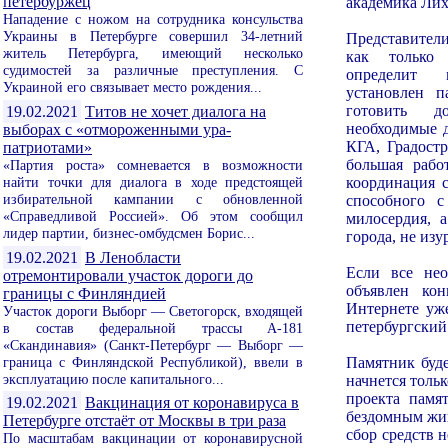
петербуржец
академика Лих
Нападение с ножом на сотрудника консульства
Украины в Петербурге совершил 34-летний
Представител
житель Петербурга, имеющий несколько
как только 
судимостей за различные преступления. С
определит 
Украиной его связывает место рождения...
установлен п
готовить 
19.02.2021
Титов не хочет диалога на
необходимые д
выборах с «отмороженными ура-
КГА, Градостр
патриотами»
большая рабо
«Партия роста» сомневается в возможности
найти точки для диалога в ходе предстоящей
координация с
избирательной кампании с обновленной
способного 
«Справедливой Россией». Об этом сообщил
милосердия, 
лидер партии, бизнес-омбудсмен Борис...
города, не изу
19.02.2021
В Ленобласти
Если все нео
отремонтировали участок дороги до
объявлен ко
границы с Финляндией
Интернете уже
Участок дороги Выборг — Светогорск, входящей
петербургский
в состав федеральной трассы А-181
«Скандинавия» (Санкт-Петербург — Выборг —
граница с Финляндской Республикой), ввели в
Памятник буде
эксплуатацию после капитального...
начнется толь
проекта памя
19.02.2021
Вакцинация от коронавируса в
бездомным жив
Петербурге отстаёт от Москвы в три раза
сбор средств н
По масштабам вакцинации от коронавирусной