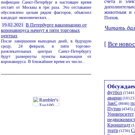
счета и эле
инфекции Санкт-Петербург в настоящее время
дополнитель
отстаёт от Москвы в три раза. Это отставание
животным и 
обусловлено целым рядом факторов, объяснил
Попов.
кандидат экономических...
19.02.2021
В Петербурге вакцинацию от
Читать дале
коронавируса начнут в пяти торговых
центрах
После завершения выходных дней, в будущую
[
Все новос
среду, 24 февраля, в пяти торгово-
развлекательных центрах Санкт-Петербургу
будут развернуты пункты вакцинации от
коронавируса. В ближайшее время их число...
Обсуждаем
футбол
(15441
аварии
(10123
ЗакС
п
(8646)
Путин
(4345)
Университет
недвижимост
Кронштадт
(1
театр
С
(1256)