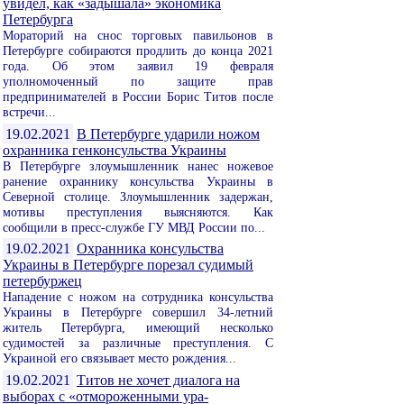
увидел, как «задышала» экономика
Петербурга
Мораторий на снос торговых павильонов в
Петербурге собираются продлить до конца 2021
года. Об этом заявил 19 февраля
уполномоченный по защите прав
предпринимателей в России Борис Титов после
встречи...
19.02.2021
В Петербурге ударили ножом
охранника генконсульства Украины
В Петербурге злоумышленник нанес ножевое
ранение охраннику консульства Украины в
Северной столице. Злоумышленник задержан,
мотивы преступления выясняются. Как
сообщили в пресс-службе ГУ МВД России по...
19.02.2021
Охранника консульства
Украины в Петербурге порезал судимый
петербуржец
Нападение с ножом на сотрудника консульства
Украины в Петербурге совершил 34-летний
житель Петербурга, имеющий несколько
судимостей за различные преступления. С
Украиной его связывает место рождения...
19.02.2021
Титов не хочет диалога на
выборах с «отмороженными ура-