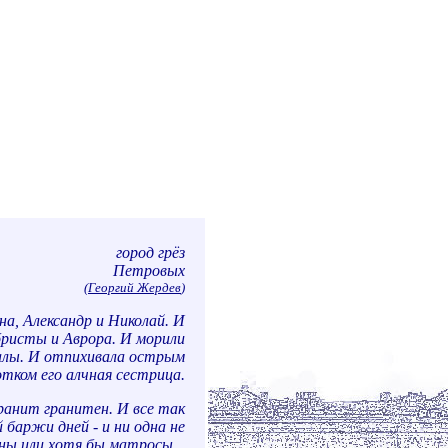
город грёз
Петровых
(
Георгий Жердев
)
а, Александр и Николай. И
бристы и Аврора. И морили
алы. И отпихивала острым
отком его алчная сестрица.
ранит гранитен. И все так
 баржи дней - и ни одна не
ны или хотя бы матросы...