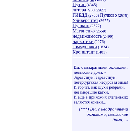
Путин
(4345)
литература
(2927)
ГИБДД
Пулково
(2766)
(2678)
Университет
(2677)
Пушкин
(2577)
Матвиенко
(2559)
недвижимость
(2490)
наркотики
(2276)
коммуналки
(1834)
Кронштадт
(1401)
Вы, с квадратными окошками,
невысокие дома, -
Здравствуй, здравствуй,
петербургская несуровая зима!
И торчат, как щуки ребрами,
незамерзшие катки,
И еще в прихожих слепеньких
валяются коньки...
(***) Вы, с квадратными
окошками, невысокие
дома, ...