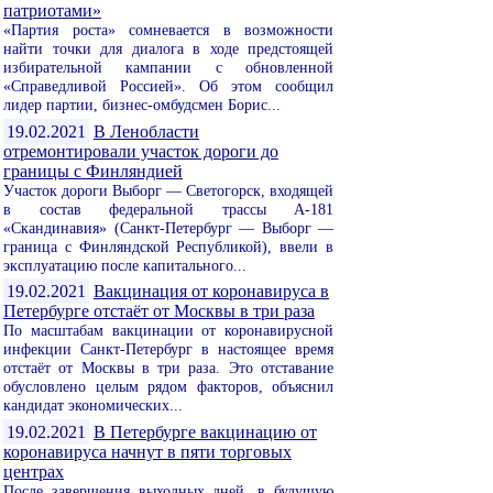
патриотами»
«Партия роста» сомневается в возможности
найти точки для диалога в ходе предстоящей
избирательной кампании с обновленной
«Справедливой Россией». Об этом сообщил
лидер партии, бизнес-омбудсмен Борис...
19.02.2021
В Ленобласти
отремонтировали участок дороги до
границы с Финляндией
Участок дороги Выборг — Светогорск, входящей
в состав федеральной трассы А-181
«Скандинавия» (Санкт-Петербург — Выборг —
граница с Финляндской Республикой), ввели в
эксплуатацию после капитального...
19.02.2021
Вакцинация от коронавируса в
Петербурге отстаёт от Москвы в три раза
По масштабам вакцинации от коронавирусной
инфекции Санкт-Петербург в настоящее время
отстаёт от Москвы в три раза. Это отставание
обусловлено целым рядом факторов, объяснил
кандидат экономических...
19.02.2021
В Петербурге вакцинацию от
коронавируса начнут в пяти торговых
центрах
После завершения выходных дней, в будущую