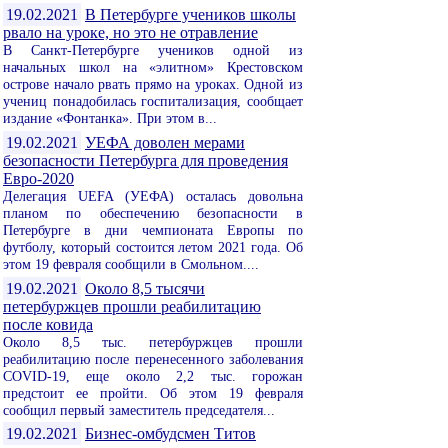
19.02.2021
В Петербурге учеников школы
рвало на уроке, но это не отравление
В Санкт-Петербурге учеников одной из
начальных школ на «элитном» Крестовском
острове начало рвать прямо на уроках. Одной из
учениц понадобилась госпитализация, сообщает
издание «Фонтанка». При этом в...
19.02.2021
УЕФА доволен мерами
безопасности Петербурга для проведения
Евро-2020
Делегация UEFA (УЕФА) осталась довольна
планом по обеспечению безопасности в
Петербурге в дни чемпионата Европы по
футболу, который состоится летом 2021 года. Об
этом 19 февраля сообщили в Смольном....
19.02.2021
Около 8,5 тысячи
петербуржцев прошли реабилитацию
после ковида
Около 8,5 тыс. петербуржцев прошли
реабилитацию после перенесенного заболевания
COVID-19, еще около 2,2 тыс. горожан
предстоит ее пройти. Об этом 19 февраля
сообщил первый заместитель председателя...
19.02.2021
Бизнес-омбудсмен Титов