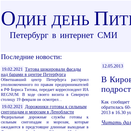
О
П
ДИН ДЕНЬ
ИТ
Петербург в интернет СМИ
Последние новости:
12.05.2013
19.02.2021
Титова шокировали фасады
над барами в центре Петербурга
В Киров
Обветшавший центр Петербурга расстроил
уполномоченного по правам предпринимателей
подрост
в РФ Бориса Титова, передает корреспондент ИА
REGNUM. В ходе своего визита в Северную
столицу 19 февраля он осмотрел...
Как сообщает
19.02.2021
Дорожники готовы к сильным
обратилась 60
снегопадам и морозам в Ленобласти
2013 в 16.30 у
Федеральные дорожные службы готовы к
Читать дале
сильным снегопадам и морозам, которые
ожидаются в предстоящие длинные выходные в