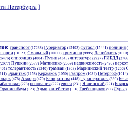
ти Петербурга
]
ое:
транспорт
Губернатор
футбол
полиция
(17238)
(15492)
(15441)
(
аварии
Смольный
криминал
Ленобласть
(10123)
(10011)
(9995)
(9119)
оппозиция
Путин
литература
ГИБДД
(6476)
(4804)
(4345)
(2927)
(2766
Пушкин
Матвиенко
недвижимость
нарко
(2677)
(2577)
(2559)
(2490)
толерантность
трамваи
Мариинский театр
401)
(1340)
(1303)
(1256)
Эрмитаж
Кержаков
Газпром
Петергоф
211)
(1158)
(1050)
(1034)
(1014)
опарк
Аврора
Банкротства
Туроператоры
Бегл
(478)
(470)
(448)
(389)
забастовки
реновация
евреи
Явлинский
Боярс
(273)
(272)
(231)
(221)
Ораниенбаум
Адмиралтейство
Гребенщиков
Лурье
(123)
(116)
(92)
(