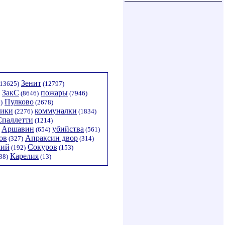
Зенит
13625)
(12797)
ЗакС
пожары
(8646)
(7946)
Пулково
)
(2678)
тики
коммуналки
(2276)
(1834)
Спаллетти
(1214)
Аршавин
убийства
(654)
(561)
ов
Апраксин двор
(327)
(314)
кий
Сокуров
(192)
(153)
Карелия
38)
(13)