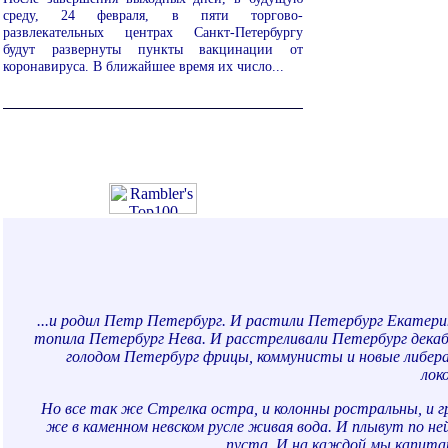
среду, 24 февраля, в пяти торгово-
развлекательных центрах Санкт-Петербургу
будут развернуты пункты вакцинации от
коронавируса. В ближайшее время их число...
...и родил Петр Петербург. И растили Петербург Екатерин
топила Петербург Нева. И расстреливали Петербург дека
голодом Петербург фрицы, коммунисты и новые либер
лок
Но все так же Стрелка остра, и колонны ростральны, и г
же в каменном невском русле живая вода. И плывут по ней
пуста. И на каждой мы капита