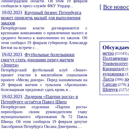
Ленинградской области. Об этом 19 февраля
сообщили в пресс-службе ФКУ Упрдор...
[
Все новос
19.02.2021
Крупный бизнес Петербурга
может привлечь малый для выполнения
заказов
Петербургские власти договариваются с
крупными компаниями о привлечении малого и
среднего бизнеса к выполнению их заказов. Об
этом сообщил 19 февраля губернатор Александр
Обсуждаем
Беглов на встрече с...
метро
(11145)
19.02.2021
Футбольные болельщики
Полтавченко
смогут стать донорами перед матчем
Университет
«Зенита»
Кронштадт
(1
Петербургский футбольный клуб «Зенит»
художники
(1
примет участие в масштабном социальном
Лахта
зо
(506)
проекте «Месяц донора». Перед назначенным на
Сапсан
20 февраля матчем с тульским «Арсеналом»
(279)
Шевчук
болельщикам предложат сдать кровь в...
(127)
19.02.2021
Лидером «Партии роста» в
Петербурге остаётся Павел Швец
Петербургское отделение «Партии роста»
переизбрало своим руководителем главу
муниципального образования №72 Павла
Швеца. Об этом сообщила 19 февраля депутат
Заксобрания Петербурга Оксана Дмитриева....