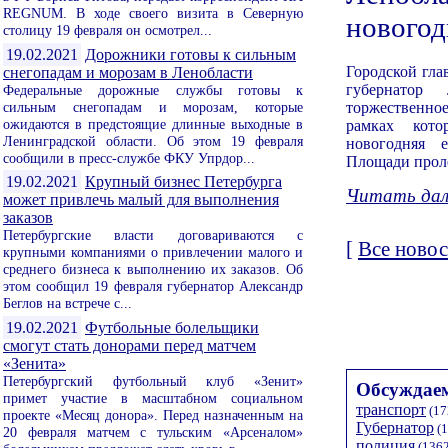
REGNUM. В ходе своего визита в Северную
нового
столицу 19 февраля он осмотрел...
19.02.2021
Дорожники готовы к сильным
Городской гла
снегопадам и морозам в Ленобласти
губернатор 
Федеральные дорожные службы готовы к
сильным снегопадам и морозам, которые
торжественн
ожидаются в предстоящие длинные выходные в
рамках кото
Ленинградской области. Об этом 19 февраля
новогодняя 
сообщили в пресс-службе ФКУ Упрдор...
Площади проле
19.02.2021
Крупный бизнес Петербурга
Читать дале
может привлечь малый для выполнения
заказов
Петербургские власти договариваются с
[
Все новос
крупными компаниями о привлечении малого и
среднего бизнеса к выполнению их заказов. Об
этом сообщил 19 февраля губернатор Александр
Беглов на встрече с...
19.02.2021
Футбольные болельщики
смогут стать донорами перед матчем
«Зенита»
Петербургский футбольный клуб «Зенит»
Обсуждаем
примет участие в масштабном социальном
транспорт
(17
проекте «Месяц донора». Перед назначенным на
Губернатор
(1
20 февраля матчем с тульским «Арсеналом»
полиция
(1362