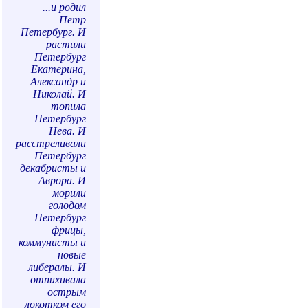
...и родил
Петр
Петербург. И
растили
Петербург
Екатерина,
Александр и
Николай. И
топила
Петербург
Нева. И
расстреливали
Петербург
декабристы и
Аврора. И
морили
голодом
Петербург
фрицы,
коммунисты и
новые
либералы. И
отпихивала
острым
локотком его