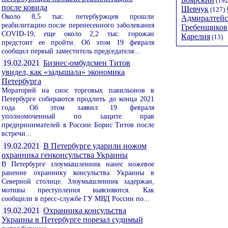
(192
после ковида
Шевчук
(127)
Около 8,5 тыс. петербуржцев прошли
Адмиралтейс
реабилитацию после перенесенного заболевания
Гребенщиков
COVID-19, еще около 2,2 тыс. горожан
Карелия
(13)
предстоит ее пройти. Об этом 19 февраля
сообщил первый заместитель председателя...
19.02.2021
Бизнес-омбудсмен Титов
увидел, как «задышала» экономика
Петербурга
Мораторий на снос торговых павильонов в
Петербурге собираются продлить до конца 2021
года. Об этом заявил 19 февраля
уполномоченный по защите прав
предпринимателей в России Борис Титов после
встречи...
19.02.2021
В Петербурге ударили ножом
охранника генконсульства Украины
В Петербурге злоумышленник нанес ножевое
ранение охраннику консульства Украины в
Северной столице. Злоумышленник задержан,
мотивы преступления выясняются. Как
сообщили в пресс-службе ГУ МВД России по...
19.02.2021
Охранника консульства
Украины в Петербурге порезал судимый