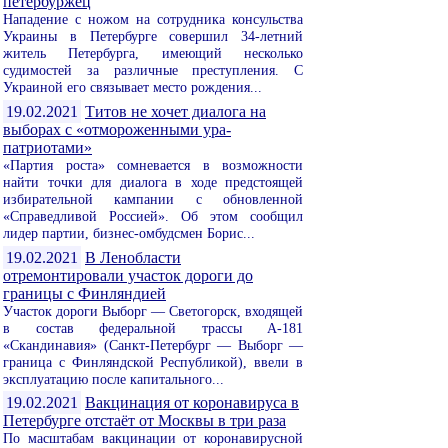
петербуржец
Нападение с ножом на сотрудника консульства
Украины в Петербурге совершил 34-летний
житель Петербурга, имеющий несколько
судимостей за различные преступления. С
Украиной его связывает место рождения...
19.02.2021
Титов не хочет диалога на
выборах с «отмороженными ура-
патриотами»
«Партия роста» сомневается в возможности
найти точки для диалога в ходе предстоящей
избирательной кампании с обновленной
«Справедливой Россией». Об этом сообщил
лидер партии, бизнес-омбудсмен Борис...
19.02.2021
В Ленобласти
отремонтировали участок дороги до
границы с Финляндией
Участок дороги Выборг — Светогорск, входящей
в состав федеральной трассы А-181
«Скандинавия» (Санкт-Петербург — Выборг —
граница с Финляндской Республикой), ввели в
эксплуатацию после капитального...
19.02.2021
Вакцинация от коронавируса в
Петербурге отстаёт от Москвы в три раза
По масштабам вакцинации от коронавирусной