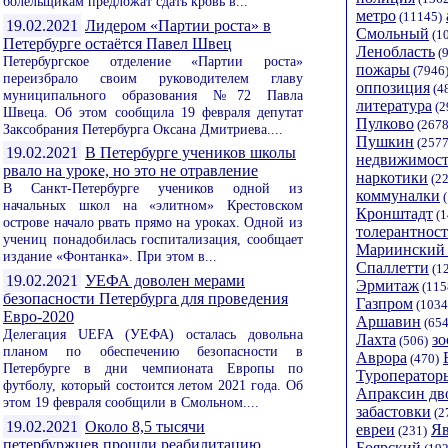
болельщикам предложат сдать кровь в...
метро
(11145)
19.02.2021
Лидером «Партии роста» в
Смольный
(1
Петербурге остаётся Павел Швец
Ленобласть
(9
Петербургское отделение «Партии роста»
пожары
(7946
переизбрало своим руководителем главу
оппозиция
(4
муниципального образования №72 Павла
литература
(2
Швеца. Об этом сообщила 19 февраля депутат
Пулково
(2678
Заксобрания Петербурга Оксана Дмитриева....
Пушкин
(2577
19.02.2021
В Петербурге учеников школы
недвижимост
рвало на уроке, но это не отравление
наркотики
(22
В Санкт-Петербурге учеников одной из
коммуналки
(
начальных школ на «элитном» Крестовском
Кронштадт
(1
острове начало рвать прямо на уроках. Одной из
толерантност
учениц понадобилась госпитализация, сообщает
Мариинский 
издание «Фонтанка». При этом в...
Спаллетти
(1
19.02.2021
УЕФА доволен мерами
Эрмитаж
(115
безопасности Петербурга для проведения
Газпром
(1034
Евро-2020
Аршавин
(654
Делегация UEFA (УЕФА) осталась довольна
Лахта
зо
(506)
планом по обеспечению безопасности в
Аврора
(470)
Петербурге в дни чемпионата Европы по
Туроператор
футболу, который состоится летом 2021 года. Об
Апраксин дв
этом 19 февраля сообщили в Смольном....
забастовки
(2
19.02.2021
Около 8,5 тысячи
евреи
Я
(231)
петербуржцев прошли реабилитацию
Боярский