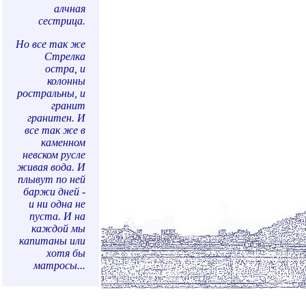
алчная
сестрица.
Но все так же
Стрелка
остра, и
колонны
ростральны, и
гранит
гранитен. И
все так же в
каменном
невском русле
живая вода. И
плывут по ней
баржи дней -
и ни одна не
пуста. И на
каждой мы
капитаны или
хотя бы
матросы...