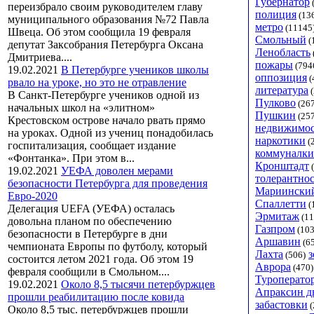
Губернатор
переизбрало своим руководителем главу
полиция
(13
муниципального образования №72 Павла
метро
(11145
Швеца. Об этом сообщила 19 февраля
Смольный
(
депутат Заксобрания Петербурга Оксана
Ленобласть
Дмитриева....
пожары
(794
19.02.2021
В Петербурге учеников школы
оппозиция
(
рвало на уроке, но это не отравление
литература
(
В Санкт-Петербурге учеников одной из
Пулково
(267
начальных школ на «элитном»
Пушкин
(257
Крестовском острове начало рвать прямо
недвижимос
на уроках. Одной из учениц понадобилась
наркотики
(
госпитализация, сообщает издание
коммуналки
«Фонтанка». При этом в...
Кронштадт
(
19.02.2021
УЕФА доволен мерами
толерантнос
безопасности Петербурга для проведения
Мариинский
Евро-2020
Спаллетти
(
Делегация UEFA (УЕФА) осталась
Эрмитаж
(11
довольна планом по обеспечению
Газпром
(103
безопасности в Петербурге в дни
Аршавин
(6
чемпионата Европы по футболу, который
Лахта
з
(506)
состоится летом 2021 года. Об этом 19
Аврора
(470)
февраля сообщили в Смольном....
Туроперато
19.02.2021
Около 8,5 тысячи петербуржцев
Апраксин д
прошли реабилитацию после ковида
забастовки
(
Около 8,5 тыс. петербуржцев прошли