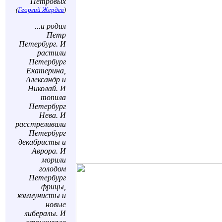
Петровых
(
Георгий Жердев
)
...и родил
Петр
Петербург. И
растили
Петербург
Екатерина,
Александр и
Николай. И
топила
Петербург
Нева. И
расстреливали
Петербург
декабристы и
Аврора. И
морили
голодом
Петербург
фрицы,
коммунисты и
новые
либералы. И