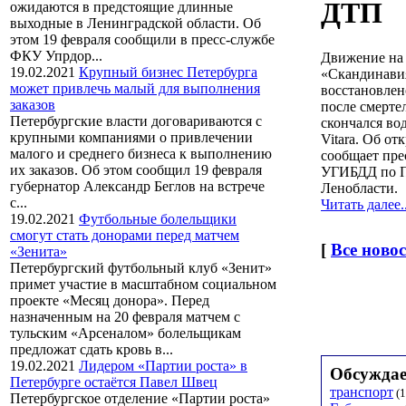
ДТП
ожидаются в предстоящие длинные
выходные в Ленинградской области. Об
этом 19 февраля сообщили в пресс-службе
ФКУ Упрдор...
Движение на 
19.02.2021
Крупный бизнес Петербурга
«Скандинави
может привлечь малый для выполнения
восстановлен
заказов
после смерте
Петербургские власти договариваются с
скончался во
крупными компаниями о привлечении
Vitara. Об о
малого и среднего бизнеса к выполнению
сообщает пре
их заказов. Об этом сообщил 19 февраля
УГИБДД по П
губернатор Александр Беглов на встрече
Ленобласти.
с...
Читать далее..
19.02.2021
Футбольные болельщики
смогут стать донорами перед матчем
[
Все ново
«Зенита»
Петербургский футбольный клуб «Зенит»
примет участие в масштабном социальном
проекте «Месяц донора». Перед
назначенным на 20 февраля матчем с
тульским «Арсеналом» болельщикам
предложат сдать кровь в...
19.02.2021
Лидером «Партии роста» в
Обсуждае
Петербурге остаётся Павел Швец
транспорт
(1
Петербургское отделение «Партии роста»