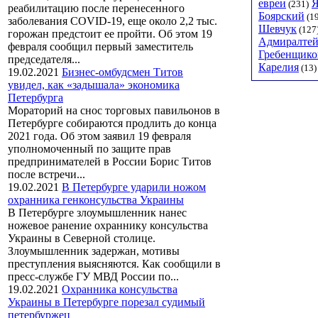
евреи
Я
(231)
реабилитацию после перенесенного
Боярский
(1
заболевания COVID-19, еще около 2,2 тыс.
Шевчук
(127
горожан предстоит ее пройти. Об этом 19
Адмиралтей
февраля сообщил первый заместитель
Гребенщико
председателя...
Карелия
(13)
19.02.2021
Бизнес-омбудсмен Титов
увидел, как «задышала» экономика
Петербурга
Мораторий на снос торговых павильонов в
Петербурге собираются продлить до конца
2021 года. Об этом заявил 19 февраля
уполномоченный по защите прав
предпринимателей в России Борис Титов
после встречи...
19.02.2021
В Петербурге ударили ножом
охранника генконсульства Украины
В Петербурге злоумышленник нанес
ножевое ранение охраннику консульства
Украины в Северной столице.
Злоумышленник задержан, мотивы
преступления выясняются. Как сообщили в
пресс-службе ГУ МВД России по...
19.02.2021
Охранника консульства
Украины в Петербурге порезал судимый
петербуржец