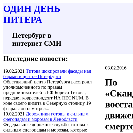
О
ДИН ДЕНЬ
П
ИТЕРА
Петербург в
интернет СМИ
Последние новости:
03.02.2016
19.02.2021
Титова шокировали фасады над
барами в центре Петербурга
По
Обветшавший центр Петербурга расстроил
уполномоченного по правам
«Скан
предпринимателей в РФ Бориса Титова,
передает корреспондент ИА REGNUM. В
восст
ходе своего визита в Северную столицу 19
февраля он осмотрел...
движе
19.02.2021
Дорожники готовы к сильным
снегопадам и морозам в Ленобласти
смерт
Федеральные дорожные службы готовы к
сильным снегопадам и морозам, которые