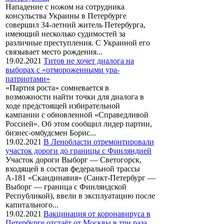
Нападение с ножом на сотрудника
консульства Украины в Петербурге
совершил 34-летний житель Петербурга,
имеющий несколько судимостей за
различные преступления. С Украиной его
связывает место рождения...
19.02.2021
Титов не хочет диалога на
выборах с «отмороженными ура-
патриотами»
«Партия роста» сомневается в
возможности найти точки для диалога в
ходе предстоящей избирательной
кампании с обновленной «Справедливой
Россией». Об этом сообщил лидер партии,
бизнес-омбудсмен Борис...
19.02.2021
В Ленобласти отремонтировали
участок дороги до границы с Финляндией
Участок дороги Выборг — Светогорск,
входящей в состав федеральной трассы
А-181 «Скандинавия» (Санкт-Петербург —
Выборг — граница с Финляндской
Республикой), ввели в эксплуатацию после
капитального...
19.02.2021
Вакцинация от коронавируса в
Петербурге отстаёт от Москвы в три раза