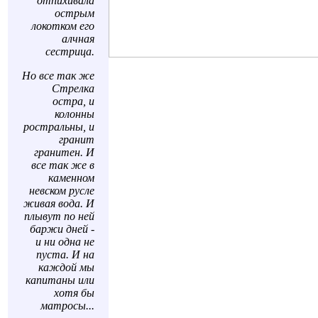
отпихивала
острым
локотком его
алчная
сестрица.
Но все так же
Стрелка
остра, и
колонны
ростральны, и
гранит
гранитен. И
все так же в
каменном
невском русле
живая вода. И
плывут по ней
баржи дней -
и ни одна не
пуста. И на
каждой мы
капитаны или
хотя бы
матросы...