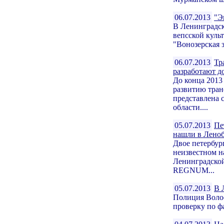
06.07.2013
"Э
В Ленинградск
вепсской культ
"Вонозерская 
06.07.2013
Тр
разработают д
До конца 2013
развитию тран
представлена 
области....
05.07.2013
Пе
нашли в Лено
Двое петербур
неизвестном н
Ленинградской
REGNUM...
05.07.2013
В 
Полиция Волос
проверку по фа