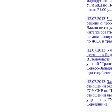
маршрутного а
УГИБДД по Пет
около 21.00 у...
12.07.2013
Чи
решению проб
Важно не созд
интегрировать
несанкциониро
по ЖКХ и тран
12.07.2013
Уч
пустили в Лад
В Ленобласти
учений "Транс
Северо-Запад
при содействии
12.07.2013
За
отношении эк
ГСУ СКР по Пе
отношении бы
управления ГУ
Серединина,...