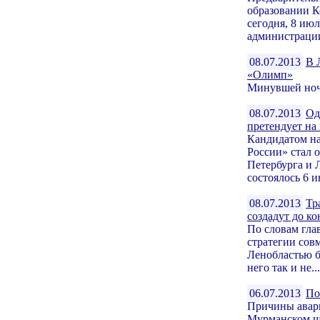
образовании К
сегодня, 8 и
администрации
08.07.2013
В 
«Олимп»
Минувшей ночь
08.07.2013
Од
претендует на
Кандидатом на
России» стал 
Петербурга и 
состоялось 6 и
08.07.2013
Тр
создадут до ко
По словам гла
стратегии сов
Ленобластью б
него так и не...
06.07.2013
По
Причины авари
Мурманском шо