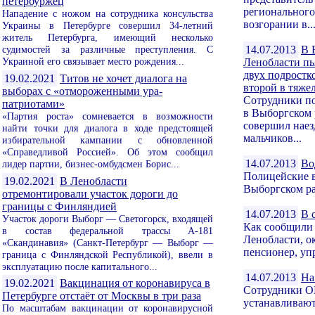
петербуржец
региональног
Нападение с ножом на сотрудника консульства
возгорании в..
Украины в Петербурге совершил 34-летний
житель Петербурга, имеющий несколько
14.07.2013
В 
судимостей за различные преступления. С
Украиной его связывает место рождения...
Ленобласти пь
двух подростко
19.02.2021
Титов не хочет диалога на
второй в тяже
выборах с «отмороженными ура-
Сотрудники п
патриотами»
в Выборгском 
«Партия роста» сомневается в возможности
совершил наез
найти точки для диалога в ходе предстоящей
мальчиков...
избирательной кампании с обновленной
«Справедливой Россией». Об этом сообщил
14.07.2013
Во
лидер партии, бизнес-омбудсмен Борис...
Полицейские в
19.02.2021
В Ленобласти
Выборгском ра
отремонтировали участок дороги до
границы с Финляндией
14.07.2013
В 
Участок дороги Выборг — Светогорск, входящей
Как сообщили 
в состав федеральной трассы А-181
Ленобласти, о
«Скандинавия» (Санкт-Петербург — Выборг —
пенсионер, уп
граница с Финляндской Республикой), ввели в
эксплуатацию после капитального...
14.07.2013
На
19.02.2021
Вакцинация от коронавируса в
Сотрудники О
Петербурге отстаёт от Москвы в три раза
устанавливают 
По масштабам вакцинации от коронавирусной