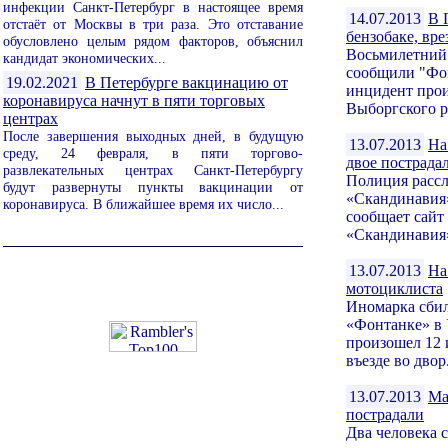
инфекции Санкт-Петербург в настоящее время
14.07.2013
В 
отстаёт от Москвы в три раза. Это отставание
бензобаке, вре
обусловлено целым рядом факторов, объяснил
Восьмилетний 
кандидат экономических...
сообщили "Фон
19.02.2021
В Петербурге вакцинацию от
инцидент прои
коронавируса начнут в пяти торговых
Выборгского р
центрах
После завершения выходных дней, в будущую
13.07.2013
На
среду, 24 февраля, в пяти торгово-
двое пострада
развлекательных центрах Санкт-Петербургу
Полиция рассл
будут развернуты пункты вакцинации от
«Скандинавия»
коронавируса. В ближайшее время их число...
сообщает сайт
«Скандинавия»
13.07.2013
На
мотоциклиста
Иномарка сбил
«Фонтанке» в 
произошел 12 
въезде во двор.
13.07.2013
Ма
пострадали
Два человека с