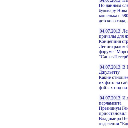
04.07.2013
На
По данным сле
бульвару Нова
кошелька с 58
детского сада,..
04.07.2013
Ле
причалы для я
Концепция стр
Ленинградской
форуме "Морск
"Санкт-Петербу
04.07.2013
В 
Джульетту
Какие отношен
их фото на са
файлах под наз
04.07.2013
И.
парламента
Президиум Ген
приостановил 
Владимира Пе
отделения "Ед