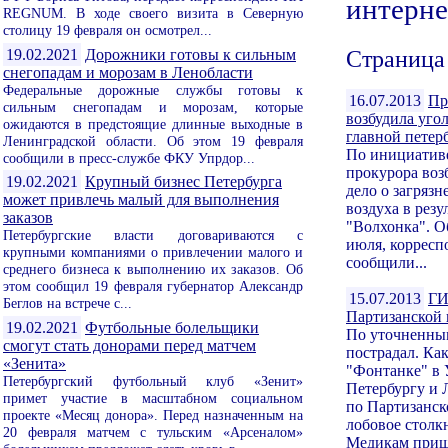
интерне
REGNUM. В ходе своего визита в Северную
столицу 19 февраля он осмотрел...
Страница
19.02.2021
Дорожники готовы к сильным
снегопадам и морозам в Ленобласти
Федеральные дорожные службы готовы к
16.07.2013
Пр
сильным снегопадам и морозам, которые
возбудила уго
ожидаются в предстоящие длинные выходные в
главной петер
Ленинградской области. Об этом 19 февраля
По инициатив
сообщили в пресс-службе ФКУ Упрдор...
прокурора воз
19.02.2021
Крупный бизнес Петербурга
дело о загряз
может привлечь малый для выполнения
воздуха в резу
заказов
"Волхонка". Об
Петербургские власти договариваются с
июля, корре
крупными компаниями о привлечении малого и
сообщили...
среднего бизнеса к выполнению их заказов. Об
этом сообщил 19 февраля губернатор Александр
15.07.2013
ГИ
Беглов на встрече с...
Партизанской 
19.02.2021
Футбольные болельщики
По уточненным
смогут стать донорами перед матчем
пострадал. Ка
«Зенита»
"Фонтанке" в
Петербургский футбольный клуб «Зенит»
Петербургу и 
примет участие в масштабном социальном
по Партизанск
проекте «Месяц донора». Перед назначенным на
лобовое столк
20 февраля матчем с тульским «Арсеналом»
Медикам пришл