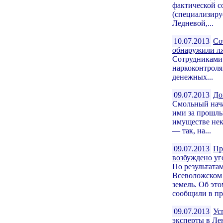
фактической с
(специализиру
Ледневой,...
10.07.2013
Со
обнаружили л
Сотрудниками 
наркоконтроля
денежных...
09.07.2013
До
Смольный нача
ими за прошлы
имуществе нек
— так, на...
09.07.2013
Пр
возбуждено уг
По результата
Всеволожском 
земель. Об эт
сообщили в пре
09.07.2013
Ус
эксперты в Ле