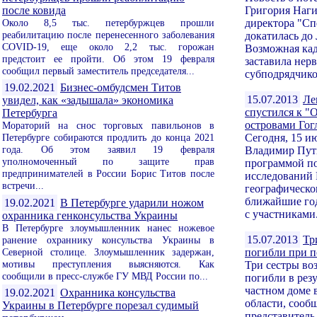
после ковида
Григория Наги
Около 8,5 тыс. петербуржцев прошли
директора "Сп
реабилитацию после перенесенного заболевания
докатилась до
COVID-19, еще около 2,2 тыс. горожан
Возможная кад
предстоит ее пройти. Об этом 19 февраля
заставила нер
сообщил первый заместитель председателя...
субподрядчиков
19.02.2021
Бизнес-омбудсмен Титов
15.07.2013
Ле
увидел, как «задышала» экономика
спустился к "
Петербурга
островами Гог
Мораторий на снос торговых павильонов в
Петербурге собираются продлить до конца 2021
Сегодня, 15 и
года. Об этом заявил 19 февраля
Владимир Пут
уполномоченный по защите прав
программой п
предпринимателей в России Борис Титов после
исследований 
встречи...
географическо
ближайшие год
19.02.2021
В Петербурге ударили ножом
с участниками.
охранника генконсульства Украины
В Петербурге злоумышленник нанес ножевое
15.07.2013
Тр
ранение охраннику консульства Украины в
Северной столице. Злоумышленник задержан,
погибли при п
мотивы преступления выясняются. Как
Три сестры воз
сообщили в пресс-службе ГУ МВД России по...
погибли в резу
частном доме 
19.02.2021
Охранника консульства
области, соо
Украины в Петербурге порезал судимый
представитель