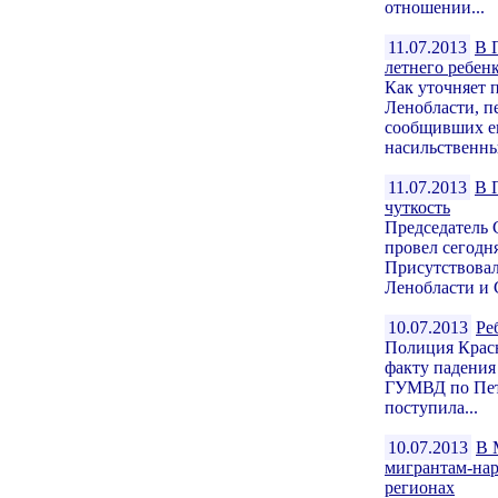
отношении...
11.07.2013
В 
летнего ребен
Как уточняет 
Ленобласти, п
сообщивших ег
насильственны
11.07.2013
В 
чуткость
Председатель 
провел сегодн
Присутствовал
Ленобласти и С
10.07.2013
Ре
Полиция Красн
факту падения 
ГУМВД по Пете
поступила...
10.07.2013
В 
мигрантам-нар
регионах