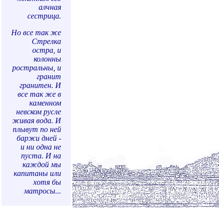
алчная
сестрица.
Но все так же
Стрелка
остра, и
колонны
ростральны, и
гранит
гранитен. И
все так же в
каменном
невском русле
живая вода. И
плывут по ней
баржи дней -
и ни одна не
пуста. И на
каждой мы
капитаны или
хотя бы
матросы...