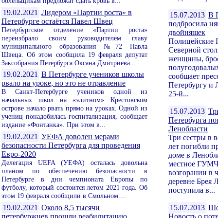
болельщикам предложат сдать кровь в...
19.02.2021
Лидером «Партии роста» в
15.07.2013
В 
Петербурге остаётся Павел Швец
подбросила ня
Петербургское отделение «Партии роста»
двойняшек
переизбрало своим руководителем главу
Полицейские 
муниципального образования №72 Павла
Северной стол
Швеца. Об этом сообщила 19 февраля депутат
женщины, брос
Заксобрания Петербурга Оксана Дмитриева....
полугодовалы
19.02.2021
В Петербурге учеников школы
сообщает пре
рвало на уроке, но это не отравление
Петербургу и 
В Санкт-Петербурге учеников одной из
25-й...
начальных школ на «элитном» Крестовском
острове начало рвать прямо на уроках. Одной из
15.07.2013
Тр
учениц понадобилась госпитализация, сообщает
Петербурга по
издание «Фонтанка». При этом в...
Ленобласти
19.02.2021
УЕФА доволен мерами
Три сестры в в
безопасности Петербурга для проведения
лет погибли п
Евро-2020
доме в Ленобл
Делегация UEFA (УЕФА) осталась довольна
местное ГУМЧ
планом по обеспечению безопасности в
возгорании в 
Петербурге в дни чемпионата Европы по
деревне Брея 
футболу, который состоится летом 2021 года. Об
поступила в...
этом 19 февраля сообщили в Смольном....
19.02.2021
Около 8,5 тысячи
15.07.2013
Шо
петербуржцев прошли реабилитацию
Новость о пот