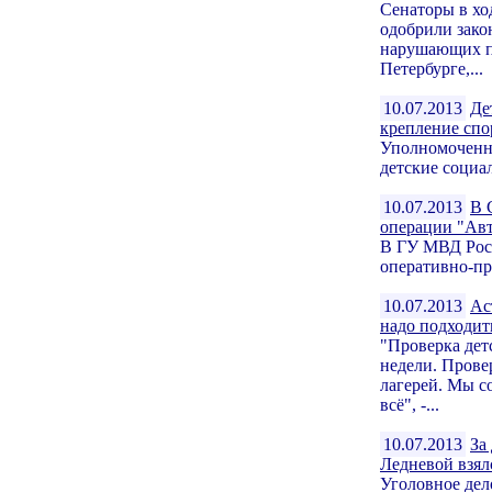
Сенаторы в хо
одобрили зако
нарушающих пр
Петербурге,...
10.07.2013
Де
крепление спо
Уполномоченны
детские социа
10.07.2013
В 
операции "Ав
В ГУ МВД Росс
оперативно-пр
10.07.2013
Ас
надо подходит
"Проверка дет
недели. Провер
лагерей. Мы с
всё", -...
10.07.2013
За
Ледневой взял
Уголовное дел