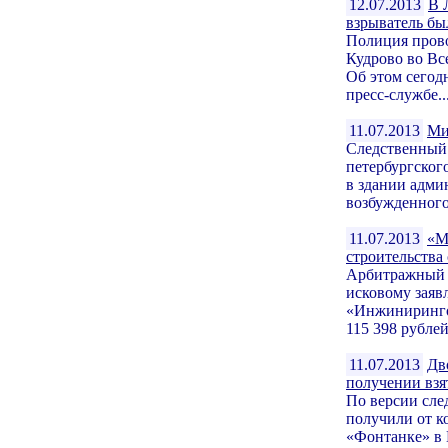
12.07.2013
В 
взрыватель бы
Полиция прово
Кудрово во Вс
Об этом сего
пресс-службе..
11.07.2013
Ми
Следственный 
петербургского
в здании адми
возбужденного.
11.07.2013
«М
строительства
Арбитражный с
исковому зая
«Инжиниринго
115 398 рублей
11.07.2013
Дв
получении взя
По версии сле
получили от к
«Фонтанке» в 