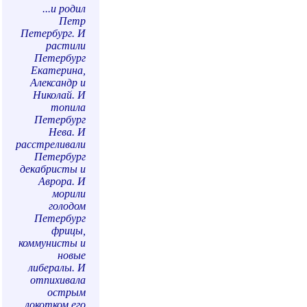
...и родил
Петр
Петербург. И
растили
Петербург
Екатерина,
Александр и
Николай. И
топила
Петербург
Нева. И
расстреливали
Петербург
декабристы и
Аврора. И
морили
голодом
Петербург
фрицы,
коммунисты и
новые
либералы. И
отпихивала
острым
локотком его