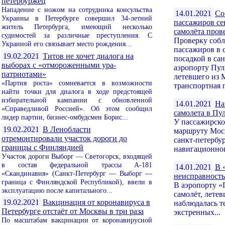
петербуржец
Нападение с ножом на сотрудника консульства
14.01.2021
Со
Украины в Петербурге совершил 34-летний
пассажиров се
житель Петербурга, имеющий несколько
самолёта пров
судимостей за различные преступления. С
Проверку соб
Украиной его связывает место рождения...
пассажиров в 
19.02.2021
Титов не хочет диалога на
посадкой в са
выборах с «отмороженными ура-
аэропорту Пул
патриотами»
летевшего из 
«Партия роста» сомневается в возможности
транспортная п
найти точки для диалога в ходе предстоящей
избирательной кампании с обновленной
14.01.2021
На
«Справедливой Россией». Об этом сообщил
самолета в Пу
лидер партии, бизнес-омбудсмен Борис...
У пассажирско
19.02.2021
В Ленобласти
маршруту Моск
отремонтировали участок дороги до
санкт-петербу
границы с Финляндией
навигационног
Участок дороги Выборг — Светогорск, входящей
в состав федеральной трассы А-181
14.01.2021
В 
«Скандинавия» (Санкт-Петербург — Выборг —
неисправност
граница с Финляндской Республикой), ввели в
В аэропорту «
эксплуатацию после капитального...
самолёт, лете
19.02.2021
Вакцинация от коронавируса в
наблюдалась т
Петербурге отстаёт от Москвы в три раза
экстренных...
По масштабам вакцинации от коронавирусной