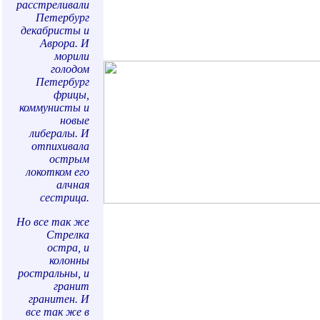
расстреливали
Петербург
декабристы и
Аврора. И
морили
голодом
Петербург
фрицы,
коммунисты и
новые
либералы. И
отпихивала
острым
локотком его
алчная
сестрица.
Но все так же
Стрелка
остра, и
колонны
ростральны, и
гранит
гранитен. И
все так же в