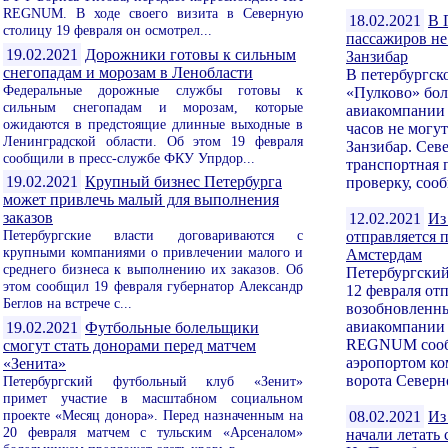
REGNUM. В ходе своего визита в Северную
18.02.2021
В 
столицу 19 февраля он осмотрел...
пассажиров не
19.02.2021
Дорожники готовы к сильным
Занзибар
снегопадам и морозам в Ленобласти
В петербургск
Федеральные дорожные службы готовы к
«Пулково» бол
сильным снегопадам и морозам, которые
авиакомпании 
ожидаются в предстоящие длинные выходные в
часов не могут
Ленинградской области. Об этом 19 февраля
Занзибар. Сев
сообщили в пресс-службе ФКУ Упрдор...
транспортная 
19.02.2021
Крупный бизнес Петербурга
проверку, сооб
может привлечь малый для выполнения
заказов
12.02.2021
Из
Петербургские власти договариваются с
отправляется 
крупными компаниями о привлечении малого и
Амстердам
среднего бизнеса к выполнению их заказов. Об
Петербургский
этом сообщил 19 февраля губернатор Александр
12 февраля от
Беглов на встрече с...
возобновленны
авиакомпании
19.02.2021
Футбольные болельщики
REGNUM сооб
смогут стать донорами перед матчем
аэропортом к
«Зенита»
ворота Северно
Петербургский футбольный клуб «Зенит»
примет участие в масштабном социальном
проекте «Месяц донора». Перед назначенным на
08.02.2021
Из
20 февраля матчем с тульским «Арсеналом»
начали летать