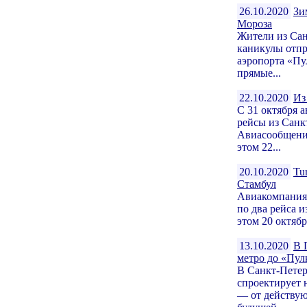
26.10.2020
Зи
Мороза
Жители из Сан
каникулы отпр
аэропорта «Пу
прямые...
22.10.2020
Из
С 31 октября 
рейсы из Санк
Авиасообщение
этом 22...
20.10.2020
Tu
Стамбул
Авиакомпания T
по два рейса 
этом 20 октяб
13.10.2020
В 
метро до «Пул
В Санкт-Петер
спроектирует 
— от действую