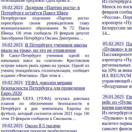
болельщикам предложат сдать кровь в...
Из Петербурга
Минск по воск
19.02.2021
Лидером «Партии роста» в
февраля сообщ
Петербурге остаётся Павел Швец
«Россия». Пер
Петербургское отделение «Партии роста»
аэропорта «Пу
переизбрало своим руководителем главу
Белоруссии за
муниципального образования №72 Павла
Швеца. Об этом сообщила 19 февраля депутат
14...
Заксобрания Петербурга Оксана Дмитриева....
05.02.2021
Па
19.02.2021
В Петербурге учеников школы
«Пулково» в р
рвало на уроке, но это не отравление
Пассажиропото
В Санкт-Петербурге учеников одной из
аэропорта «Пу
начальных школ на «элитном» Крестовском
региональных
острове начало рвать прямо на уроках. Одной из
на 10% за янва
учениц понадобилась госпитализация, сообщает
издание «Фонтанка». При этом в...
ИА REGNUM с
управляющей 
19.02.2021
УЕФА доволен мерами
«Воздушные во
безопасности Петербурга для проведения
Евро-2020
29.01.2021
Fi
Делегация UEFA (УЕФА) осталась довольна
рейс из «Пулк
планом по обеспечению безопасности в
время пандем
Петербурге в дни чемпионата Европы по
Из петербургс
футболу, который состоится летом 2021 года. Об
«Пулково» в пя
этом 19 февраля сообщили в Смольном....
вылетел первы
19.02.2021
Около 8,5 тысячи
самолет финс
петербуржцев прошли реабилитацию