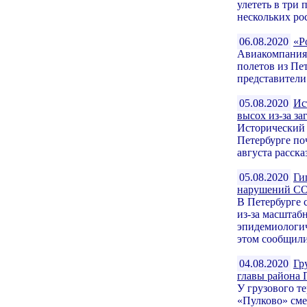
улететь в три
нескольких рос
06.08.2020
«Р
Авиакомпания 
полетов из Пе
представители
05.08.2020
Ис
высох из-за за
Исторический 
Петербурге поч
августа расска
05.08.2020
Ги
нарушений CO
В Петербурге 
из-за масштаб
эпидемиологич
этом сообщили 
04.08.2020
Гр
главы района 
У грузового т
«Пулково» сме