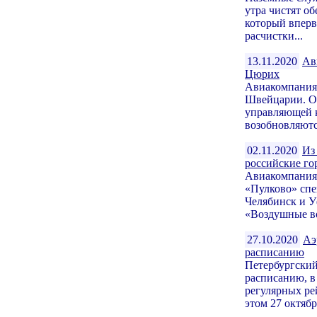
утра чистят о
который впервы
расчистки...
13.11.2020
Ав
Цюрих
Авиакомпания 
Швейцарии. О
управляющей 
возобновляются
02.11.2020
Из
российские го
Авиакомпания 
«Пулково» спе
Челябинск и У
«Воздушные во
27.10.2020
Аэ
расписанию
Петербургский
расписанию, в
регулярных ре
этом 27 октября