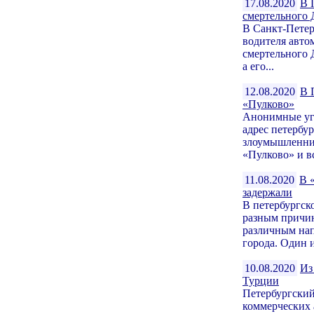
17.08.2020
В 
смертельного
В Санкт-Петер
водителя авто
смертельного 
а его...
12.08.2020
В 
«Пулково»
Анонимные угр
адрес петербу
злоумышленник
«Пулково» и вс
11.08.2020
В 
задержали
В петербургско
разным причин
различным нап
города. Один и
10.08.2020
Из
Турции
Петербургский
коммерческих 