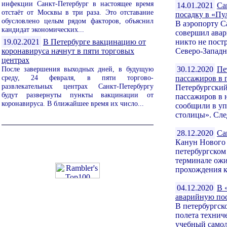
инфекции Санкт-Петербург в настоящее время
14.01.2021
Са
отстаёт от Москвы в три раза. Это отставание
посадку в «Пу
обусловлено целым рядом факторов, объяснил
В аэропорту С
кандидат экономических...
совершил авар
19.02.2021
В Петербурге вакцинацию от
никто не пост
коронавируса начнут в пяти торговых
Северо-Западно
центрах
После завершения выходных дней, в будущую
30.12.2020
Пе
среду, 24 февраля, в пяти торгово-
пассажиров в 
развлекательных центрах Санкт-Петербургу
Петербургский
будут развернуты пункты вакцинации от
пассажиров в
коронавируса. В ближайшее время их число...
сообщили в у
столицы». След
28.12.2020
Са
Канун Нового 
петербургском 
терминале ожи
прохождения к
04.12.2020
В 
аварийную по
В петербургск
полета технич
учебный самол