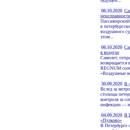
будущей...
06.10.2020
Са
неисправност
Пассажирский 
в петербургско
воздушного су
этом...
06.10.2020
Са
в воздухе
Самолет, отпр
возвращается 
REGNUM сообщ
«Воздушные во
30.09.2020
В 
Вслед за метр
столицы петер
контроля за с
инфекции — ис
04.09.2020
В 
«Пулково»
В Петербурге 