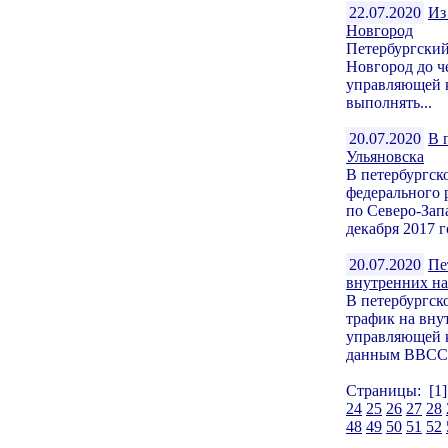
22.07.2020
Из
Новгород
Петербургский
Новгород до 
управляющей 
выполнять...
20.07.2020
В 
Ульяновска
В петербургск
федерального
по Северо-Зап
декабря 2017 г
20.07.2020
Пе
внутренних н
В петербургск
трафик на вн
управляющей 
данным ВВСС, 
Страницы: [1
24
25
26
27
28
48
49
50
51
52