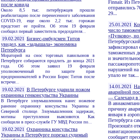
Finnair. Из Пе
после ковида
отправились 7
Около 8,5 тыс. петербуржцев прошли
29...
реабилитацию после перенесенного заболевания
COVID-19, еще около 2,2 тыс. горожан
25.01.2021
Ко
предстоит ее пройти. Об этом 19 февраля
число таможе
сообщил первый заместитель председателя...
«Пулково», но
19.02.2021
Бизнес-омбудсмен Титов
Петербургский
увидел, как «задышала» экономика
зафиксировал 
Петербурга
таможенных де
Мораторий на снос торговых павильонов в
и значительно
Петербурге собираются продлить до конца 2021
пассажиропото
года. Об этом заявил 19 февраля
нарушений на 
уполномоченный по защите прав
упало не так...
предпринимателей в России Борис Титов после
встречи...
14.01.2021
На
19.02.2021
В Петербурге ударили ножом
аварийной пос
охранника генконсульства Украины
— Салехард в
В Петербурге злоумышленник нанес ножевое
В авиакомпан
ранение охраннику консульства Украины в
причину авари
Северной столице. Злоумышленник задержан,
января в аэро
мотивы преступления выясняются. Как
Петербурга са
сообщили в пресс-службе ГУ МВД России по...
Произошёл отк
19.02.2021
Охранника консульства
навигационног
Украины в Петербурге порезал судимый
сообщает пресс