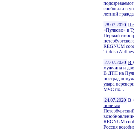
подозреваемо
сообщили в уп
летний гражда
28.07.2020
Пе
«Пулково» в 
Первый иностр
петербургског
REGNUM сообщ
Turkish Airline
27.07.2020
В 
мужчина и дво
В ДТП на Пулк
пострадал муж
удара перевер
МЧС по...
24.07.2020
В 
полетам
Петербургский
возобновлени
REGNUM сообщ
Россия возобно