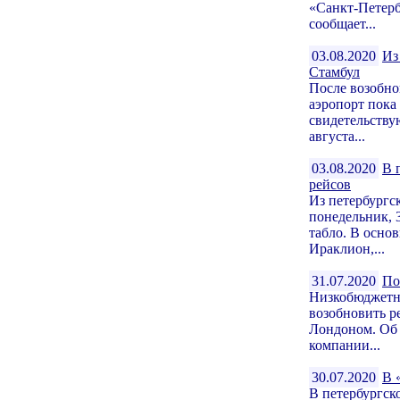
«Санкт-Петерб
сообщает...
03.08.2020
Из
Стамбул
После возобно
аэропорт пока
свидетельству
августа...
03.08.2020
В 
рейсов
Из петербургс
понедельник, 
табло. В осно
Ираклион,...
31.07.2020
По
Низкобюджетна
возобновить р
Лондоном. Об 
компании...
30.07.2020
В 
В петербургск