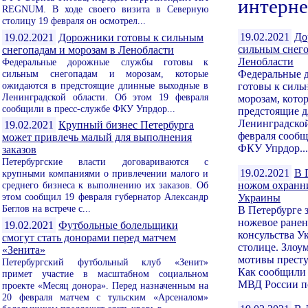
интерне
REGNUM. В ходе своего визита в Северную
столицу 19 февраля он осмотрел...
19.02.2021
До
19.02.2021
Дорожники готовы к сильным
сильным снего
снегопадам и морозам в Ленобласти
Ленобласти
Федеральные дорожные службы готовы к
сильным снегопадам и морозам, которые
Федеральные 
ожидаются в предстоящие длинные выходные в
готовы к силь
Ленинградской области. Об этом 19 февраля
морозам, кото
сообщили в пресс-службе ФКУ Упрдор...
предстоящие 
Ленинградской
19.02.2021
Крупный бизнес Петербурга
февраля сообщ
может привлечь малый для выполнения
ФКУ Упрдор...
заказов
Петербургские власти договариваются с
19.02.2021
В 
крупными компаниями о привлечении малого и
среднего бизнеса к выполнению их заказов. Об
ножом охранни
этом сообщил 19 февраля губернатор Александр
Украины
Беглов на встрече с...
В Петербурге
ножевое ранен
19.02.2021
Футбольные болельщики
консульства У
смогут стать донорами перед матчем
столице. Злоу
«Зенита»
мотивы престу
Петербургский футбольный клуб «Зенит»
Как сообщили 
примет участие в масштабном социальном
МВД России по
проекте «Месяц донора». Перед назначенным на
20 февраля матчем с тульским «Арсеналом»