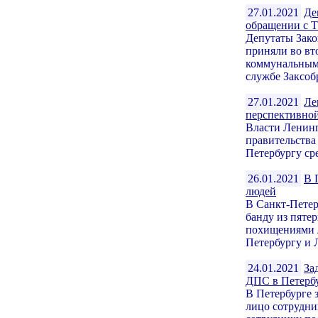
27.01.2021
Де
обращении с 
Депутаты Зако
приняли во вт
коммунальными
службе Заксобр
27.01.2021
Ле
перспективно
Власти Ленинг
правительства
Петербургу сре
26.01.2021
В 
людей
В Санкт-Петер
банду из пяте
похищениями л
Петербургу и 
24.01.2021
За
ДПС в Петерб
В Петербурге 
лицо сотрудни