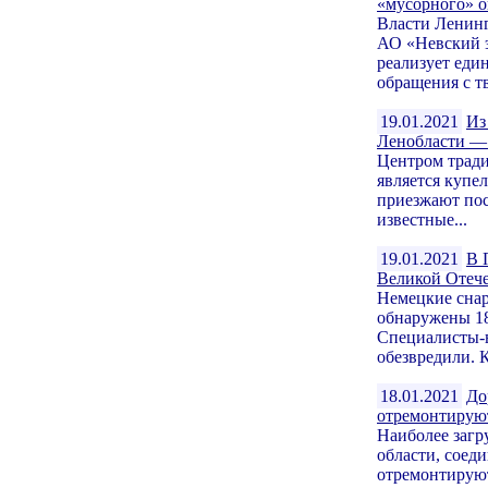
«мусорного» о
Власти Ленинг
АО «Невский э
реализует еди
обращения с т
19.01.2021
Из
Ленобласти —
Центром тради
является купе
приезжают пос
известные...
19.01.2021
В 
Великой Отеч
Немецкие сна
обнаружены 18
Специалисты-
обезвредили. К
18.01.2021
До
отремонтируют
Наиболее загр
области, соед
отремонтируют