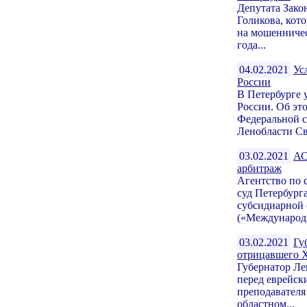
Депутата Зако
Голикова, кот
на мошенничес
года...
04.02.2021
Ус
России
В Петербурге 
России. Об эт
Федеральной с
Ленобласти Св
03.02.2021
АС
арбитраж
Агентство по 
суд Петербург
субсидиарной
(«Международн
03.02.2021
Гу
отрицавшего 
Губернатор Ле
перед еврейск
преподавателя
областном...