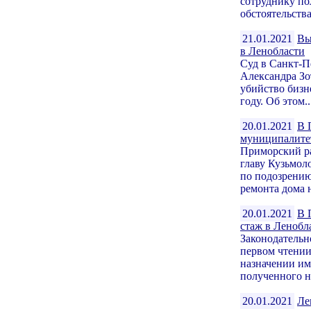
сотруднику по
обстоятельства
21.01.2021
Вы
в Ленобласти
Суд в Санкт-П
Александра Зо
убийство бизн
году. Об этом..
20.01.2021
В 
муниципалите
Приморский ра
главу Кузьмол
по подозрению
ремонта дома н
20.01.2021
В 
стаж в Ленобл
Законодательн
первом чтении
назначении им
полученного не
20.01.2021
Ле