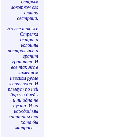
острым
локотком его
алчная
сестрица.
Но все так же
Стрелка
остра, и
колонны
ростральны, и
гранит
гранитен. И
все так же в
каменном
невском русле
живая вода. И
плывут по ней
баржи дней -
и ни одна не
пуста. И на
каждой мы
капитаны или
хотя бы
матросы...