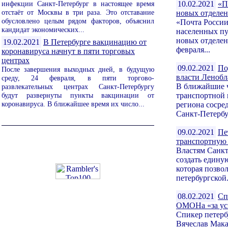
10.02.2021
«П
инфекции Санкт-Петербург в настоящее время
отстаёт от Москвы в три раза. Это отставание
новых отделе
обусловлено целым рядом факторов, объяснил
«Почта России
кандидат экономических...
населенных пу
новых отделен
19.02.2021
В Петербурге вакцинацию от
февраля...
коронавируса начнут в пяти торговых
центрах
09.02.2021
По
После завершения выходных дней, в будущую
власти Ленобл
среду, 24 февраля, в пяти торгово-
В ближайшие ч
развлекательных центрах Санкт-Петербургу
будут развернуты пункты вакцинации от
транспортной 
коронавируса. В ближайшее время их число...
региона сосре
Санкт-Петербур
09.02.2021
Пе
транспортную
Властям Санкт
создать едину
которая позво
петербургской.
08.02.2021
Сп
ОМОНа «за ус
Спикер петерб
Вячеслав Мак