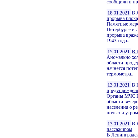
сообщили в пре
18.01.2021
В 
прорыва блок
Памятные меро
Петербурге и 
прорыва враже
1943 года...
15.01.2021
В 
Аномально хол
области проде
начнется поте
термометра...
13.01.2021
В 
предупреждени
Органы МЧС Ро
области вечер
населения о р
ночью и утром 
13.01.2021
В 
пассажиром
В Ленинградск