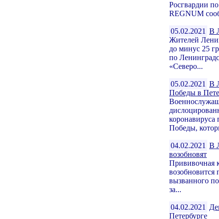
Росгвардии по
REGNUM сообщ
05.02.2021
В 
Жителей Ленин
до минус 25 г
по Ленинградс
«Северо...
05.02.2021
В 
Победы в Пете
Военнослужащи
дислоцированн
коронавируса 
Победы, котор
04.02.2021
В 
возобновят
Прививочная к
возобновится 
вызванного по
за...
04.02.2021
Де
Петербурге