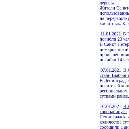
деревья
Жители Санкт-
использованны
на переработк
животных. Как
11.01.2021
В 
погибли 23 че
В Санкт-Петер
пожаров погиб
происшествиях
погибли 14 чел
07.01.2021
В 
стали Выборг
В Ленинградск
носителей кор
региональном 
сутками ранее, 
01.01.2021
В 
коронавируса
Ленинградская
количества су
сообщили 1 ян