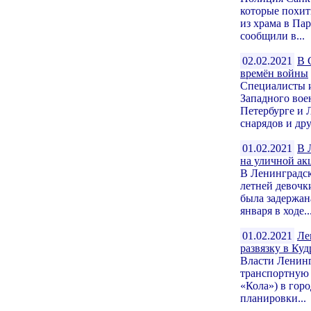
которые похи
из храма в Па
сообщили в...
02.02.2021
В 
времён войны
Специалисты 
Западного вое
Петербурге и 
снарядов и дру
01.02.2021
В 
на уличной ак
В Ленинградск
летней девочк
была задержан
января в ходе..
01.02.2021
Ле
развязку в Куд
Власти Ленинг
транспортную 
«Кола») в гор
планировки...