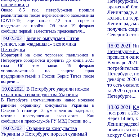
Петербуржцы,
после ковида
вражеской бло
Около 8,5 тыс. петербуржцев прошли
Ленинграде, а
реабилитацию после перенесенного заболевания
кольца на тер
COVID-19, еще около 2,2 тыс. горожан
Ленинградской
предстоит ее пройти. Об этом 19 февраля
получить соци
сообщил первый заместитель председателя...
Северной стол
19.02.2021
Бизнес-омбудсмен Титов
увидел, как «задышала» экономика
15.02.2021
Ян
Петербурга
Петербурге и 
Мораторий на снос торговых павильонов в
превысил одно
Петербурге собираются продлить до конца 2021
В январе 2021
года. Об этом заявил 19 февраля
потребительск
уполномоченный по защите прав
Петербурге, п
предпринимателей в России Борис Титов после
декабрю 2020 г
встречи...
то есть оказал
19.02.2021
В Петербурге ударили ножом
за 2020 год п
охранника генконсульства Украины
Петербурге,...
В Петербурге злоумышленник нанес ножевое
ранение охраннику консульства Украины в
13.02.2021
КА
Северной столице. Злоумышленник задержан,
построят к 203
мотивы преступления выясняются. Как
Через 14 лет, к
сообщили в пресс-службе ГУ МВД России по...
Ленинградской
19.02.2021
Охранника консульства
появиться нов
Украины в Петербурге порезал судимый
вокруг Санкт-