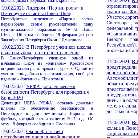
болельщикам предложат сдать кровь в...
19.02.2021
В 
отремонтирова
19.02.2021
Лидером «Партии роста» в
границы с Фи
Петербурге остаётся Павел Швец
Участок доро
Петербургское отделение «Партии роста»
Светогорск, в
переизбрало своим руководителем главу
федеральной т
муниципального образования №72 Павла
«Скандинавия
Швеца. Об этом сообщила 19 февраля депутат
Выборг — гра
Заксобрания Петербурга Оксана Дмитриева....
Республикой),
19.02.2021
В Петербурге учеников школы
после капиталь
рвало на уроке, но это не отравление
В Санкт-Петербурге учеников одной из
15.02.2021
В 
начальных школ на «элитном» Крестовском
предупредили 
острове начало рвать прямо на уроках. Одной из
дорожной обс
учениц понадобилась госпитализация, сообщает
Автомобилист
издание «Фонтанка». При этом в...
области преду
19.02.2021
УЕФА доволен мерами
предстоящей н
безопасности Петербурга для проведения
продержится в
Евро-2020
дней. На обла
Делегация UEFA (УЕФА) осталась довольна
метель с силь
планом по обеспечению безопасности в
до 15 м/с и мор
Петербурге в дни чемпионата Европы по
футболу, который состоится летом 2021 года. Об
15.02.2021
Ве
этом 19 февраля сообщили в Смольном....
кольца в Лено
19.02.2021
Около 8,5 тысячи
соцвыплаты от
петербуржцев прошли реабилитацию