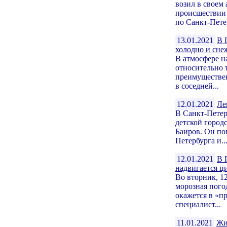
возил в своем
происшествии 
по Санкт-Петер
13.01.2021
В 
холодно и сне
В атмосфере н
относительно 
преимуществен
в соседней...
12.01.2021
Ле
В Санкт-Петер
детской горо
Баиров. Он п
Петербурга и..
12.01.2021
В 
надвигается ц
Во вторник, 1
морозная пого
окажется в «п
специалист...
11.01.2021
Жи