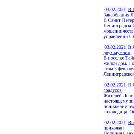
03.02.2021
В 
Заксобрания Л
В Санкт-Петер
Ленинградской
мошенничество
управлении СК
03.02.2021
В 
двух мужчин
В поселке Тай
жилой дом. По
этом 3 феврал
Ленинградской
02.02.2021
В 
градусов
Жителей Ленин
настоящему зи
понижение тем
гололедица. Об
02.02.2021
Во
прихожан
Полиция Санкт