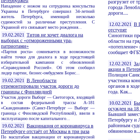
петербуржец
разгрузит от т
Нападение с ножом на сотрудника консульства
города Ленобл
Украины в Петербурге совершил 34-летний
дороги....
житель Петербурга, имеющий несколько
судимостей за различные преступления. С
12.02.2021
В 
Украиной его связывает место рождения...
отступят
19.02.2021
Титов не хочет диалога на
Синоптики про
выборах с «отмороженными ура-
области на гр
патриотами»
«потепление» 
«Партия роста» сомневается в возможности
сообщает ФГБУ
найти точки для диалога в ходе предстоящей
избирательной кампании с обновленной
12.02.2021
За
«Справедливой Россией». Об этом сообщил
акции в Петер
лидер партии, бизнес-омбудсмен Борис...
Полиция Санкт
19.02.2021
В Ленобласти
участника кон
отремонтировали участок дороги до
органов в ход
границы с Финляндией
года. Как...
Участок дороги Выборг — Светогорск, входящей
в состав федеральной трассы А-181
10.02.2021
Бы
«Скандинавия» (Санкт-Петербург — Выборг —
осужден на 18
граница с Финляндской Республикой), ввели в
Бывший замес
эксплуатацию после капитального...
Петербургу и 
районным судо
19.02.2021
Вакцинация от коронавируса в
обвинению в..
Петербурге отстаёт от Москвы в три раза
По масштабам вакцинации от коронавирусной