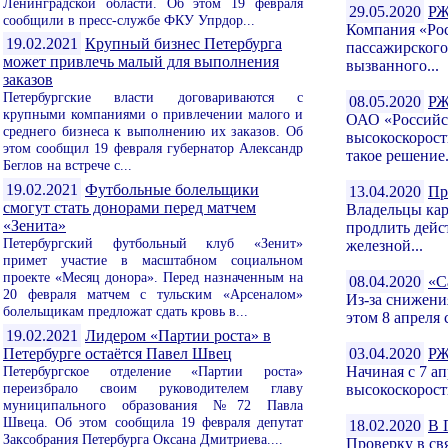
Ленинградской области. Об этом 19 февраля
29.05.2020
РЖ
сообщили в пресс-службе ФКУ Упрдор...
Компания «Рос
19.02.2021
Крупный бизнес Петербурга
пассажирского
может привлечь малый для выполнения
вызванного...
заказов
Петербургские власти договариваются с
08.05.2020
РЖ
крупными компаниями о привлечении малого и
ОАО «Российск
среднего бизнеса к выполнению их заказов. Об
высокоскорост
этом сообщил 19 февраля губернатор Александр
такое решение.
Беглов на встрече с...
19.02.2021
Футбольные болельщики
13.04.2020
Пр
смогут стать донорами перед матчем
Владельцы кар
«Зенита»
продлить дейс
Петербургский футбольный клуб «Зенит»
железной...
примет участие в масштабном социальном
проекте «Месяц донора». Перед назначенным на
08.04.2020
«С
20 февраля матчем с тульским «Арсеналом»
Из-за снижени
болельщикам предложат сдать кровь в...
этом 8 апреля
19.02.2021
Лидером «Партии роста» в
Петербурге остаётся Павел Швец
03.04.2020
РЖ
Петербургское отделение «Партии роста»
Начиная с 7 а
переизбрало своим руководителем главу
высокоскорост
муниципального образования №72 Павла
Швеца. Об этом сообщила 19 февраля депутат
18.02.2020
В 
Заксобрания Петербурга Оксана Дмитриева....
Проверку в св