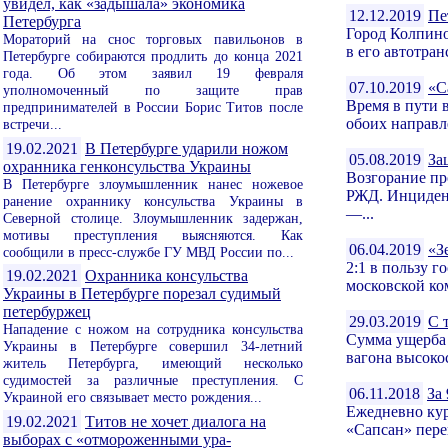
увидел, как «задышала» экономика
12.12.2019
Пе
Петербурга
Город Колпино
Мораторий на снос торговых павильонов в
в его автотра
Петербурге собираются продлить до конца 2021
года. Об этом заявил 19 февраля
07.10.2019
«С
уполномоченный по защите прав
Время в пути 
предпринимателей в России Борис Титов после
обоих направле
встречи...
19.02.2021
В Петербурге ударили ножом
05.08.2019
За
охранника генконсульства Украины
Возгорание пр
В Петербурге злоумышленник нанес ножевое
РЖД. Инцидент
ранение охраннику консульства Украины в
—...
Северной столице. Злоумышленник задержан,
мотивы преступления выясняются. Как
06.04.2019
«З
сообщили в пресс-службе ГУ МВД России по...
2:1 в пользу 
19.02.2021
Охранника консульства
московской ко
Украины в Петербурге порезал судимый
петербуржец
29.03.2019
С 
Нападение с ножом на сотрудника консульства
Сумма ущерба 
Украины в Петербурге совершил 34-летний
вагона высоко
житель Петербурга, имеющий несколько
судимостей за различные преступления. С
06.11.2018
За
Украиной его связывает место рождения...
Ежедневно кур
19.02.2021
Титов не хочет диалога на
«Сапсан» пере
выборах с «отмороженными ура-