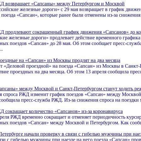
Д возвращает «Сапсаны» между Петербургом и Москвой
сийские железные дороги» с 29 мая возвращает в график движен
 поезда «Сапсан», которые ранее были отменены из-за снижения
Д продлевают сокращенный график движения «Сапсанов» до ко
ие железные дороги» продлевает действие временного графика
ных поездов «Сапсан» до 28 мая. Об этом сообщает пресс-служба
..
оездные на «Сапсан» из Москвы продлят на два месяца
т «Деловой проездной» на поезда «Сапсан» из Москвы в Санкт-
твие проездных на два месяца. Об этом 13 апреля сообщила пре
апсаны» между Москвой и Санкт-Петербургом станут ходить ре
я спроса РЖД изменит график поездов «Сапсан» между Москвой
 сообщила пресс-служба РЖД. Из-за снижения спроса на поездки 
Д сокращает количество «Сапсанов» из-за коронавируса
преля РЖД временно сокращает и отменяет периодичность курсир
ных поездов «Сапсан» между Москвой и Петербургом. Как сообща
Петербурге начали проверку в связи с гибелью мужчины при нае
язи с гибелью мужчины при наезде на него поезда «Сапсан» про