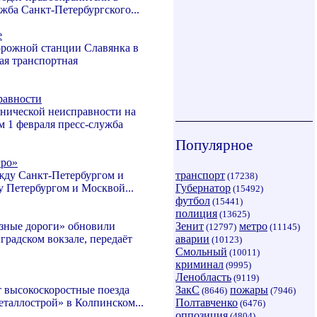
жба Санкт-Петербургского...
е
орожной станции Славянка в
ая транспортная
равности
хнической неисправности на
м 1 февраля пресс-служба
Популярное
гро»
жду Санкт-Петербургом и
транспорт
(17238)
у Петербургом и Москвой...
Губернатор
(15492)
футбол
(15441)
полиция
(13625)
езные дороги» обновили
Зенит
метро
(12797)
(11145)
градском вокзале, передаёт
аварии
(10123)
Смольный
(10011)
криминал
(9995)
Ленобласть
(9119)
т высокоскоростные поезда
ЗакС
пожары
(8646)
(7946)
еталлострой» в Колпинском...
Полтавченко
(6476)
оппозиция
(4804)