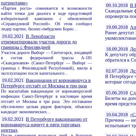
патриотами»
09.10.2018
В 
«Партия роста» сомневается в возможности
Скандальные ф
найти точки для диалога в ходе предстоящей
опровергла по
избирательной кампании с обновленной
«Справедливой Россией». Об этом сообщил
19.09.2018
Ап
лидер партии, бизнес-омбудсмен Борис...
Ранее депутат
19.02.2021
В Ленобласти
укомплектован
отремонтировали участок дороги до
границы с Финляндией
18.09.2018
Де
Участок дороги Выборг — Светогорск, входящей
К депутату об
в состав федеральной трассы А-181
обратился к С
«Скандинавия» (Санкт-Петербург — Выборг —
граница с Финляндской Республикой), ввели в
02.07.2018
Де
эксплуатацию после капитального...
В Петербурге 
19.02.2021
Вакцинация от коронавируса в
которые сегодн
Петербурге отстаёт от Москвы в три раза
По масштабам вакцинации от коронавирусной
05.06.2018
Сд
инфекции Санкт-Петербург в настоящее время
Билеты на доп
отстаёт от Москвы в три раза. Это отставание
время предсто
обусловлено целым рядом факторов, объяснил
кандидат экономических...
10.04.2018
«С
19.02.2021
В Петербурге вакцинацию от
Причина — неи
коронавируса начнут в пяти торговых
испытывает тру
центрах
После завершения выходных дней, в будущую