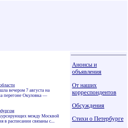
Анонсы и
объявления
От наших
области
ла вечером 7 августа на
корреспондентов
на перегоне Окуловка —
Обсуждения
рбургом
», курсирующих между Москвой
Стихи о Петербурге
 в расписании связаны с...