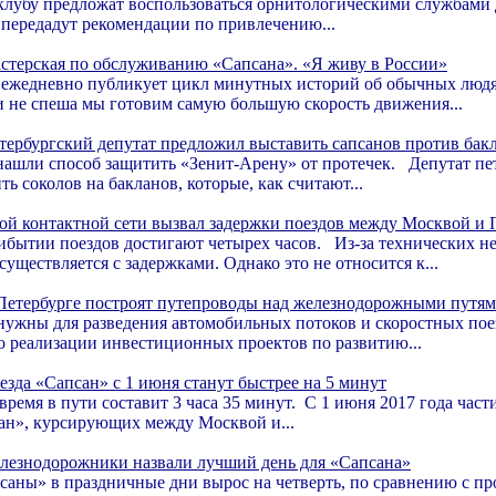
лубу предложат воспользоваться орнитологическими службами 
 передадут рекомендации по привлечению...
стерская по обслуживанию «Сапсана». «Я живу в России»
едневно публикует цикл минутных историй об обычных людях,
и не спеша мы готовим самую большую скорость движения...
тербургский депутат предложил выставить сапсанов против бак
нашли способ защитить «Зенит-Арену» от протечек. Депутат пе
ь соколов на бакланов, которые, как считают...
ой контактной сети вызвал задержки поездов между Москвой и 
ибытии поездов достигают четырех часов. Из-за технических н
уществляется с задержками. Однако это не относится к...
Петербурге построят путепроводы над железнодорожными путями
ужны для разведения автомобильных потоков и скоростных пое
о реализации инвестиционных проектов по развитию...
езда «Сапсан» с 1 июня станут быстрее на 5 минут
ремя в пути составит 3 часа 35 минут. С 1 июня 2017 года час
ан», курсирующих между Москвой и...
лезнодорожники назвали лучший день для «Сапсана»
саны» в праздничные дни вырос на четверть, по сравнению с 