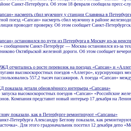
йоне Санкт-Петербурга. Об этом 18 февраля сообщила пресс-слу
апсан» насмерть сбил мужчину у станции Славянка в Петербург
ной поезд «Сапсан» насмерть сбил мужчину в районе железнод
олиция проводит проверку. Об этом сообщает Санкт-Петербургск
апсан» остановился по пути из Петербурга в Москву из-за неисп
» сообщением Санкт-Петербург — Москва остановился из-за те
никово Октябрьской железной дороги. Об этом сообщает вечеро
РЖД отчитались о росте перевозок на поездах «Сапсан» и «Алле
слугами высокоскоростных поездов «Аллегро», курсирующих ме
спользовались 557,2 тысяч пассажиров. А поезда «Сапсан» межд
Д показала детали обновлённого интерьера «Сапсана»
 запуска высокоскоростных поездов «Сапсан» «Российские жел
онов. Компания представит новый интерьер 17 декабря на Ленин
глову показали, как в Петербурге ремонтируют «Сапсаны»
анкт-Петербурга Александру Беглову показали, как ремонтирую
асточка». Для этого градоначальник посетил 12 декабря депо «М