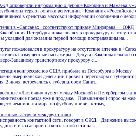
РЖД опровергли информацию о дебоше Кокорина и Мамаева в «
утболисты теряют остатки репутации. Компания «Российские 
явившиеся в средствах массовой информации сообщения о дебош
течки в «Сапсанах» соответствуют приказу Минздрава — ОЖД
 Заксобрания Петербурга пожаловался в прокуратуру на отсутст
ы укладкой для оказания первой помощи пострадавшим на...
путат пожаловался в прокуратуру на отсутствие аптечек в «Сапс
ратились возмущенные пассажиры. Депутат Законодательного с
еверо-Западному транспортному прокурору с...
легация конгрессменов США прибыла из Петербурга в Москву
члены американской делегации провели переговоры с губернат
я, 2 июля, встречались с губернатором Санкт...
военные «Ласточки» пустят между Москвой и Петербургом в д
олнительные поезда уже в продаже. Повышенный спрос на жел
ящего чемпионата мира по футболу привел к тому,...
апсаны» застряли меж двух столиц
справность контактной сети, говорят в ОЖД. Движение высок
дности из-за аварии на контактной сети на...