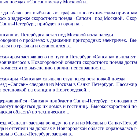
ных поездах «Сапсан» между Москвой и...
езда «Аллегро» выбились из графика «по техническим причина
ось о задержке скоростного поезда «Сапсан» под Москвой. Ск
анкт-Петербург, прибудет в город на...
апсан» из Петербурга встал под Москвой из-за наледи
оворили о проблемах в движении пригородных электричек. Вы
лся из графика и остановился в...
ссажирам застрявшего по пути в Петербург «Сапсана» выплатят
новившегося в Новогородской области скоростного поезда дост
а комиссия по выяснению причин неисправности...
ссажиры «Сапсана» слышали стук перед остановкой поезда
езд «Сапсан» следовал из Москвы в Санкт-Петербург. Пассажир
 остановкой на станции в Новгородской...
державшийся «Сапсан» прибудет в Санкт-Петербург с опозданием
могут добраться до их домов и гостиниц. Высокоскоростной п
дская область) по техническим...
езд «Сапсан» застрял во льду по пути из Москвы в Санкт-Петер
да и оттепели на дорогах в Новгородской области образовалась
квы в Санкт-Петербург, застрял в...