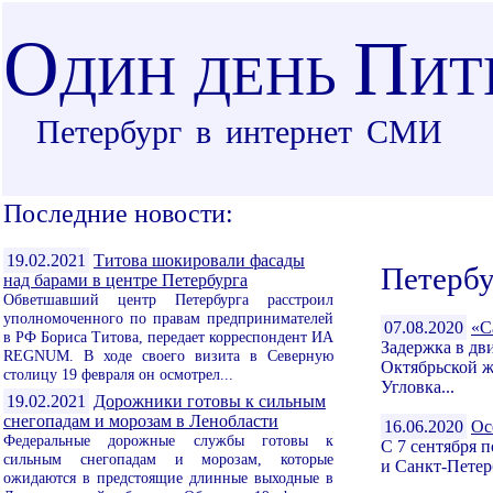
О
П
ДИН ДЕНЬ
ИТ
Петербург в интернет СМИ
Последние новости:
19.02.2021
Титова шокировали фасады
Петербу
над барами в центре Петербурга
Обветшавший центр Петербурга расстроил
уполномоченного по правам предпринимателей
07.08.2020
«С
в РФ Бориса Титова, передает корреспондент ИА
Задержка в дв
REGNUM. В ходе своего визита в Северную
Октябрьской ж
столицу 19 февраля он осмотрел...
Угловка...
19.02.2021
Дорожники готовы к сильным
снегопадам и морозам в Ленобласти
16.06.2020
Ос
Федеральные дорожные службы готовы к
С 7 сентября 
сильным снегопадам и морозам, которые
и Санкт-Петер
ожидаются в предстоящие длинные выходные в