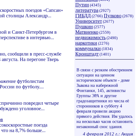
Путин
(4345)
оскоростных поездов «Сапсан»
литература
(2927)
ой столицы Александр...
ГИБДД
Пулково
(2766)
(2678)
Университет
(2677)
Пушкин
(2577)
вой и Санкт-Петербургом в
Матвиенко
(2559)
перспективе в интервью...
недвижимость
(2490)
наркотики
(2276)
коммуналки
(1834)
но, сообщили в пресс-службе
Кронштадт
(1401)
августа. На перегоне Тверь
В связи с резким обострением
ситуации на ценном
историческом объекте - доме
оражение футболистам
Зыкова на набережной
оссии по футболу....
Фонтанки, 145, активисты
Группы ЭРА и другие
градозащитники из числа её
еспричинно повредил четыре
сторонников в субботу 4
буждено уголовное...
февраля провели акцию
прямого действия. Им удалось
ов
на несколько часов остановить
сокоскоростные поезда
незаконный снос здания.
что на 8,7% больше...
4 февраля 2012 г.: Акция