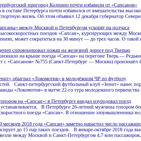
тербургский пригород Колпино почти избавили от «Сапсанов»
 в составе Петербурга почти избавился от вмешательства высок
нспортную жизнь. Об этом объявил 12 декабря губернатор Северн
апсаны» между Москвой и Петербургом ускорят на полчаса
высокоскоростных поездов «Сапсан», курсирующих между Моск
ниях, может сократиться на 30 минут — до трех часов. О такой 
цепер спровоцировал пожар на железной дороге под Тверью
оизошло на крыше поезда «Сапсан» на перегоне Тверь — Редьки
 с «Сапсаном» №755 (Санкт-Петербург — Москва) произошёл 4 
енит» обыграл «Локомотив» в молодёжном ЧР по футболу
гостей. Санкт-петербургский футбольный клуб «Зенит» нанес п
манды «Локомотив» в матче 22-го тура молодежного первенства Р
топором на «Сапсан»: в Петербурге вандал изуродовал поезд
устанавливается. В Петербурге 26-летний мужчина топором б
скоростного поезда «Сапсан». В отношении злоумышленника воз
 9 месяцев 2018 года «Сапсан» заметно нарастил число пассажир
сирует до 15 пар таких поездов. В январе-октябре 2018 года вы
везли между Москвой и Санкт-Петербургом 4,7 млн пассажиров, 