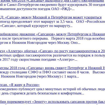
 время ЧМ-2018 «Сапсаны» выходного дня станут ежедневными
 и Санкт-Петербургом ежедневно будут курсировать 30 поездо
овышения доступности поездок ОАО «РЖД»...
Д: «Сапсан» между Москвой и Петербургом может ускориться
опоезд преодолевает этот маршрут за 3,5 часа. ОАО «Российские
 «Сапсан», который курсирует по маршруту...
зобновлено движение «Сапсанов» между Петербургом и Нижни
 после трехлетнего перерыва. Первого марта 2018 года возобн
ргом и Нижним Новгородом через Москву. Оно...
езд «Аллегро» обогнал «Сапсан» по росту пассажиропотока в 20
лютных цифрах пассажиропоток различается на порядок в польз
в 2017 году скоростными поездами «Аллегро»...
весны 2018 года «Сапсаны» вновь свяжут Петербург и Нижний 
между столицами СЗФО и ПФО составит около 8 часов. Высокос
 Нижним Новгородом (через Москву) с 1 марта...
псан. «Я живу в России»
едневно публикует цикл минутных историй об обычных людях
 день стараемся делать безопасным и комфортным...
бин порекомендует «Зениту» использовать сапсанов против бак