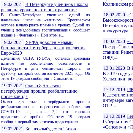
Колпинском ра
19.02.2021
В Петербурге учеников школы
рвало на уроке, но это не отравление
18.02.2020
«С
В Санкт-Петербурге учеников одной из
начальных школ на «элитном» Крестовском
Высокоскорост
острове начало рвать прямо на уроках. Одной из
Петербурге, п
учениц понадобилась госпитализация, сообщает
прокуратура....
издание «Фонтанка». При этом в...
10.02.2020
«С
19.02.2021
УЕФА доволен мерами
Поезд «Сапсан
безопасности Петербурга для проведения
станции Решет
Евро-2020
ОЖД....
Делегация UEFA (УЕФА) осталась довольна
планом по обеспечению безопасности в
13.01.2020
В 
Петербурге в дни чемпионата Европы по
футболу, который состоится летом 2021 года. Об
В 2019 году у
этом 19 февраля сообщили в Смольном....
Хельсинки, во
19.02.2021
Около 8,5 тысячи
17.12.2019
РЖ
петербуржцев прошли реабилитацию
К десятилетию
после ковида
интерьеры ваг
Около 8,5 тыс. петербуржцев прошли
ОТР....
реабилитацию после перенесенного заболевания
COVID-19, еще около 2,2 тыс. горожан
12.12.2019
Бе
предстоит ее пройти. Об этом 19 февраля
Губернатору С
сообщил первый заместитель председателя...
«Сапсан» и «Л
19.02.2021
Бизнес-омбудсмен Титов