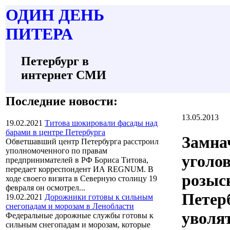
О
ДИН ДЕНЬ
П
ИТЕРА
Петербург в
интернет СМИ
Последние новости:
13.05.2013
19.02.2021
Титова шокировали фасады над
барами в центре Петербурга
Замна
Обветшавший центр Петербурга расстроил
уполномоченного по правам
уголо
предпринимателей в РФ Бориса Титова,
передает корреспондент ИА REGNUM. В
розыс
ходе своего визита в Северную столицу 19
февраля он осмотрел...
Петер
19.02.2021
Дорожники готовы к сильным
снегопадам и морозам в Ленобласти
уволят
Федеральные дорожные службы готовы к
сильным снегопадам и морозам, которые