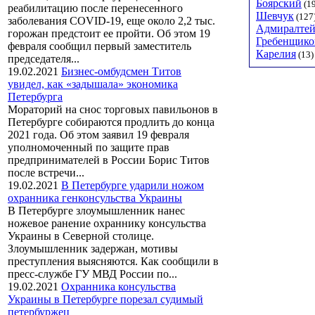
Боярский
(1
реабилитацию после перенесенного
Шевчук
(127
заболевания COVID-19, еще около 2,2 тыс.
Адмиралтей
горожан предстоит ее пройти. Об этом 19
Гребенщико
февраля сообщил первый заместитель
Карелия
(13)
председателя...
19.02.2021
Бизнес-омбудсмен Титов
увидел, как «задышала» экономика
Петербурга
Мораторий на снос торговых павильонов в
Петербурге собираются продлить до конца
2021 года. Об этом заявил 19 февраля
уполномоченный по защите прав
предпринимателей в России Борис Титов
после встречи...
19.02.2021
В Петербурге ударили ножом
охранника генконсульства Украины
В Петербурге злоумышленник нанес
ножевое ранение охраннику консульства
Украины в Северной столице.
Злоумышленник задержан, мотивы
преступления выясняются. Как сообщили в
пресс-службе ГУ МВД России по...
19.02.2021
Охранника консульства
Украины в Петербурге порезал судимый
петербуржец