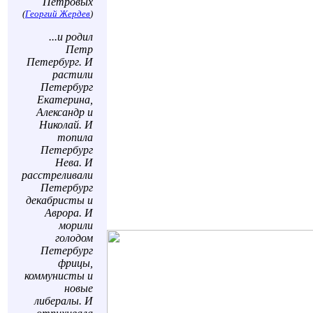
Петровых
(
Георгий Жердев
)
...и родил
Петр
Петербург. И
растили
Петербург
Екатерина,
Александр и
Николай. И
топила
Петербург
Нева. И
расстреливали
Петербург
декабристы и
Аврора. И
морили
голодом
Петербург
фрицы,
коммунисты и
новые
либералы. И