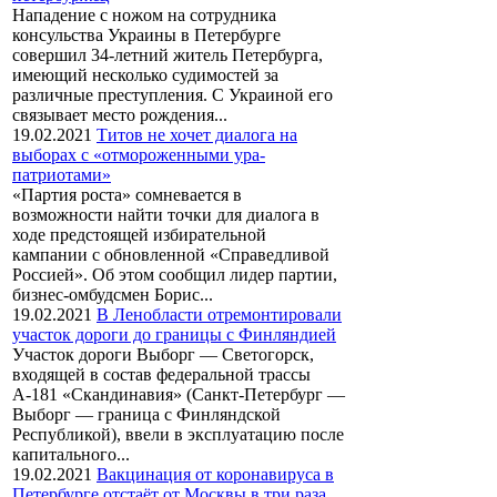
Нападение с ножом на сотрудника
консульства Украины в Петербурге
совершил 34-летний житель Петербурга,
имеющий несколько судимостей за
различные преступления. С Украиной его
связывает место рождения...
19.02.2021
Титов не хочет диалога на
выборах с «отмороженными ура-
патриотами»
«Партия роста» сомневается в
возможности найти точки для диалога в
ходе предстоящей избирательной
кампании с обновленной «Справедливой
Россией». Об этом сообщил лидер партии,
бизнес-омбудсмен Борис...
19.02.2021
В Ленобласти отремонтировали
участок дороги до границы с Финляндией
Участок дороги Выборг — Светогорск,
входящей в состав федеральной трассы
А-181 «Скандинавия» (Санкт-Петербург —
Выборг — граница с Финляндской
Республикой), ввели в эксплуатацию после
капитального...
19.02.2021
Вакцинация от коронавируса в
Петербурге отстаёт от Москвы в три раза