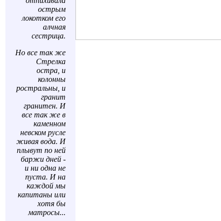
отпихивала
острым
локотком его
алчная
сестрица.
Но все так же
Стрелка
остра, и
колонны
ростральны, и
гранит
гранитен. И
все так же в
каменном
невском русле
живая вода. И
плывут по ней
баржи дней -
и ни одна не
пуста. И на
каждой мы
капитаны или
хотя бы
матросы...