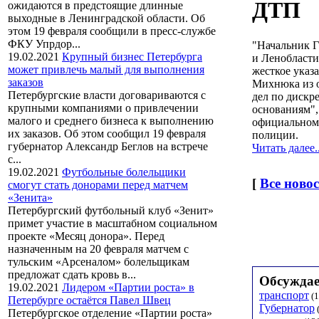
ДТП
ожидаются в предстоящие длинные
выходные в Ленинградской области. Об
этом 19 февраля сообщили в пресс-службе
ФКУ Упрдор...
"Начальник 
19.02.2021
Крупный бизнес Петербурга
и Ленобласти
может привлечь малый для выполнения
жесткое указ
заказов
Михнюка из 
Петербургские власти договариваются с
дел по диск
крупными компаниями о привлечении
основаниям", 
малого и среднего бизнеса к выполнению
официальном 
их заказов. Об этом сообщил 19 февраля
полиции.
губернатор Александр Беглов на встрече
Читать далее..
с...
19.02.2021
Футбольные болельщики
[
Все ново
смогут стать донорами перед матчем
«Зенита»
Петербургский футбольный клуб «Зенит»
примет участие в масштабном социальном
проекте «Месяц донора». Перед
назначенным на 20 февраля матчем с
тульским «Арсеналом» болельщикам
предложат сдать кровь в...
Обсуждае
19.02.2021
Лидером «Партии роста» в
транспорт
(1
Петербурге остаётся Павел Швец
Губернатор
Петербургское отделение «Партии роста»