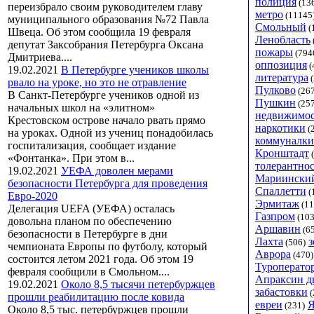
полиция
(13
переизбрало своим руководителем главу
метро
(11145
муниципального образования №72 Павла
Смольный
(
Швеца. Об этом сообщила 19 февраля
Ленобласть
депутат Заксобрания Петербурга Оксана
пожары
(794
Дмитриева....
оппозиция
(
19.02.2021
В Петербурге учеников школы
литература
(
рвало на уроке, но это не отравление
Пулково
(267
В Санкт-Петербурге учеников одной из
Пушкин
(257
начальных школ на «элитном»
недвижимос
Крестовском острове начало рвать прямо
наркотики
(
на уроках. Одной из учениц понадобилась
коммуналки
госпитализация, сообщает издание
Кронштадт
(
«Фонтанка». При этом в...
толерантнос
19.02.2021
УЕФА доволен мерами
Мариинский
безопасности Петербурга для проведения
Спаллетти
(
Евро-2020
Эрмитаж
(11
Делегация UEFA (УЕФА) осталась
Газпром
(103
довольна планом по обеспечению
Аршавин
(6
безопасности в Петербурге в дни
Лахта
з
(506)
чемпионата Европы по футболу, который
Аврора
(470)
состоится летом 2021 года. Об этом 19
Туроперато
февраля сообщили в Смольном....
Апраксин д
19.02.2021
Около 8,5 тысячи петербуржцев
забастовки
(
прошли реабилитацию после ковида
евреи
Я
(231)
Около 8,5 тыс. петербуржцев прошли