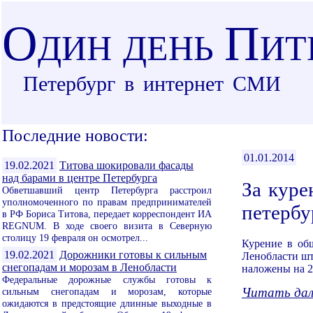
О
П
ДИН ДЕНЬ
ИТ
Петербург в интернет СМИ
Последние новости:
01.01.2014
19.02.2021
Титова шокировали фасады
над барами в центре Петербурга
За куре
Обветшавший центр Петербурга расстроил
уполномоченного по правам предпринимателей
петерб
в РФ Бориса Титова, передает корреспондент ИА
REGNUM. В ходе своего визита в Северную
столицу 19 февраля он осмотрел...
Курение в об
19.02.2021
Дорожники готовы к сильным
Ленобласти шт
снегопадам и морозам в Ленобласти
наложены на 21
Федеральные дорожные службы готовы к
Читать дале
сильным снегопадам и морозам, которые
ожидаются в предстоящие длинные выходные в