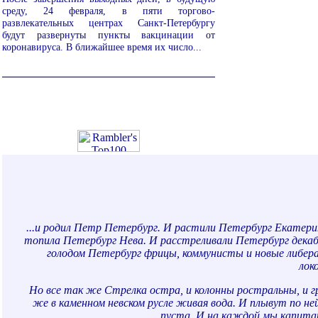
среду, 24 февраля, в пяти торгово-
развлекательных центрах Санкт-Петербургу
будут развернуты пункты вакцинации от
коронавируса. В ближайшее время их число...
...и родил Петр Петербург. И растили Петербург Екатерин
топила Петербург Нева. И расстреливали Петербург дека
голодом Петербург фрицы, коммунисты и новые либер
лок
Но все так же Стрелка остра, и колонны ростральны, и г
же в каменном невском русле живая вода. И плывут по ней
пуста. И на каждой мы капита