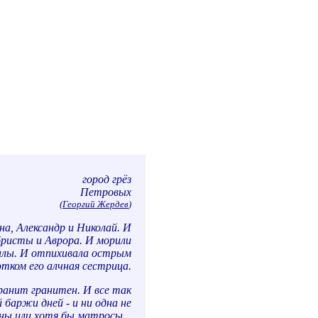
город грёз
Петровых
(
Георгий Жердев
)
а, Александр и Николай. И
бристы и Аврора. И морили
алы. И отпихивала острым
отком его алчная сестрица.
ранит гранитен. И все так
 баржи дней - и ни одна не
ны или хотя бы матросы...