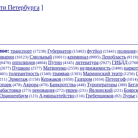
ти Петербурга
]
ое:
транспорт
Губернатор
футбол
полиция
(17238)
(15492)
(15441)
(
аварии
Смольный
криминал
Ленобласть
(10123)
(10011)
(9995)
(9119)
оппозиция
Путин
литература
ГИБДД
(6476)
(4804)
(4345)
(2927)
(2766
Пушкин
Матвиенко
недвижимость
нарко
(2677)
(2577)
(2559)
(2490)
толерантность
трамваи
Мариинский театр
401)
(1340)
(1303)
(1256)
Эрмитаж
Кержаков
Газпром
Петергоф
211)
(1158)
(1050)
(1034)
(1014)
опарк
Аврора
Банкротства
Туроператоры
Бегл
(478)
(470)
(448)
(389)
забастовки
реновация
евреи
Явлинский
Боярс
(273)
(272)
(231)
(221)
Ораниенбаум
Адмиралтейство
Гребенщиков
Лурье
(123)
(116)
(92)
(