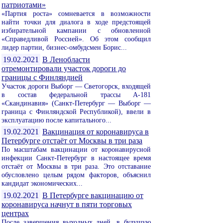
патриотами»
«Партия роста» сомневается в возможности
найти точки для диалога в ходе предстоящей
избирательной кампании с обновленной
«Справедливой Россией». Об этом сообщил
лидер партии, бизнес-омбудсмен Борис...
19.02.2021
В Ленобласти
отремонтировали участок дороги до
границы с Финляндией
Участок дороги Выборг — Светогорск, входящей
в состав федеральной трассы А-181
«Скандинавия» (Санкт-Петербург — Выборг —
граница с Финляндской Республикой), ввели в
эксплуатацию после капитального...
19.02.2021
Вакцинация от коронавируса в
Петербурге отстаёт от Москвы в три раза
По масштабам вакцинации от коронавирусной
инфекции Санкт-Петербург в настоящее время
отстаёт от Москвы в три раза. Это отставание
обусловлено целым рядом факторов, объяснил
кандидат экономических...
19.02.2021
В Петербурге вакцинацию от
коронавируса начнут в пяти торговых
центрах
После завершения выходных дней, в будущую