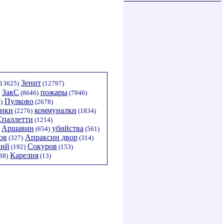
Зенит
13625)
(12797)
ЗакС
пожары
(8646)
(7946)
Пулково
)
(2678)
тики
коммуналки
(2276)
(1834)
Спаллетти
(1214)
Аршавин
убийства
(654)
(561)
ов
Апраксин двор
(327)
(314)
кий
Сокуров
(192)
(153)
Карелия
38)
(13)