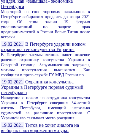
увидел, как «задышала» экономика
Петербурга
Мораторий на снос торговых павильонов в
Петербурге собираются продлить до конца 2021
года. Об этом заявил 19 февраля
уполномоченный по защите прав
предпринимателей в России Борис Титов после
встречи...
19.02.2021
В Петербурге ударили ножом
охранника генконсульства Украины
В Петербурге злоумышленник нанес ножевое
ранение охраннику консульства Украины в
Северной столице. Злоумышленник задержан,
мотивы преступления выясняются. Как
сообщили в пресс-службе ГУ МВД России по...
19.02.2021
Охранника консульства
Украины в Петербурге порезал судимый
петербуржец
Нападение с ножом на сотрудника консульства
Украины в Петербурге совершил 34-летний
житель Петербурга, имеющий несколько
судимостей за различные преступления. С
Украиной его связывает место рождения...
19.02.2021
Титов не хочет диалога на
выборах с «отмороженными ура-