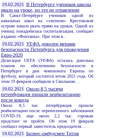
19.02.2021
В Петербурге учеников школы
рвало на уроке, но это не отравление
В Санкт-Петербурге учеников одной из
начальных школ на «элитном» Крестовском
острове начало рвать прямо на уроках. Одной из
учениц понадобилась госпитализация, сообщает
издание «Фонтанка». При этом в...
19.02.2021
УЕФА доволен мерами
безопасности Петербурга для проведения
Евро-2020
Делегация UEFA (УЕФА) осталась довольна
планом по обеспечению безопасности в
Петербурге в дни чемпионата Европы по
футболу, который состоится летом 2021 года. Об
этом 19 февраля сообщили в Смольном....
19.02.2021
Около 8,5 тысячи
петербуржцев прошли реабилитацию
после ковида
Около 8,5 тыс. петербуржцев прошли
реабилитацию после перенесенного заболевания
COVID-19, еще около 2,2 тыс. горожан
предстоит ее пройти. Об этом 19 февраля
сообщил первый заместитель председателя...
19.02.2021
Бизнес-омбудсмен Титов