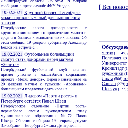
Ленинградской области. Об этом 19 февраля
сообщили в пресс-службе ФКУ Упрдор...
[
Все новос
19.02.2021
Крупный бизнес Петербурга
может привлечь малый для выполнения
заказов
Петербургские власти договариваются с
крупными компаниями о привлечении малого и
среднего бизнеса к выполнению их заказов. Об
этом сообщил 19 февраля губернатор Александр
Обсуждаем
Беглов на встрече с...
метро
(11145)
19.02.2021
Футбольные болельщики
Полтавченко
смогут стать донорами перед матчем
Университет
«Зенита»
Кронштадт
(1
Петербургский футбольный клуб «Зенит»
художники
(1
примет участие в масштабном социальном
Лахта
зо
(506)
проекте «Месяц донора». Перед назначенным на
Сапсан
20 февраля матчем с тульским «Арсеналом»
(279)
Шевчук
болельщикам предложат сдать кровь в...
(127)
19.02.2021
Лидером «Партии роста» в
Петербурге остаётся Павел Швец
Петербургское отделение «Партии роста»
переизбрало своим руководителем главу
муниципального образования №72 Павла
Швеца. Об этом сообщила 19 февраля депутат
Заксобрания Петербурга Оксана Дмитриева....