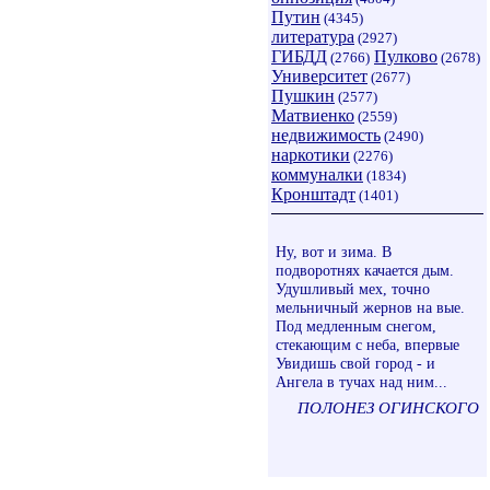
Путин
(4345)
литература
(2927)
ГИБДД
Пулково
(2766)
(2678)
Университет
(2677)
Пушкин
(2577)
Матвиенко
(2559)
недвижимость
(2490)
наркотики
(2276)
коммуналки
(1834)
Кронштадт
(1401)
Ну, вот и зима. В
подворотнях качается дым.
Удушливый мех, точно
мельничный жернов на вые.
Под медленным снегом,
стекающим с неба, впервые
Увидишь свой город - и
Ангела в тучах над ним...
ПОЛОНЕЗ ОГИНСКОГО