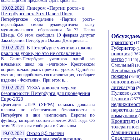
болельщикам предложат сдать кровь в...
19.02.2021
Лидером «Партии роста» в
Петербурге остаётся Павел Швец
Петербургское отделение «Партии роста»
переизбрало своим руководителем главу
муниципального образования №72 Павла
Швеца. Об этом сообщила 19 февраля депутат
Обсуждаем
Заксобрания Петербурга Оксана Дмитриева....
транспорт
(17
19.02.2021
В Петербурге учеников школы
Губернатор
(1
рвало на уроке, но это не отравление
полиция
(1362
В Санкт-Петербурге учеников одной из
метро
(11145)
начальных школ на «элитном» Крестовском
Смольный
(1
острове начало рвать прямо на уроках. Одной из
Ленобласть
(9
учениц понадобилась госпитализация, сообщает
пожары
(7946
издание «Фонтанка». При этом в...
оппозиция
(4
литература
19.02.2021
УЕФА доволен мерами
(2
Пулково
безопасности Петербурга для проведения
(2678
Пушкин
Евро-2020
(2577
недвижимост
Делегация UEFA (УЕФА) осталась довольна
планом по обеспечению безопасности в
наркотики
(22
Петербурге в дни чемпионата Европы по
коммуналки
(
футболу, который состоится летом 2021 года. Об
Кронштадт
(1
этом 19 февраля сообщили в Смольном....
толерантност
Мариинский 
19.02.2021
Около 8,5 тысячи
Спаллетти
(1
петербуржцев прошли реабилитацию