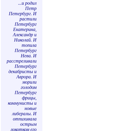
...и родил
Петр
Петербург. И
растили
Петербург
Екатерина,
Александр и
Николай. И
топила
Петербург
Нева. И
расстреливали
Петербург
декабристы и
Аврора. И
морили
голодом
Петербург
фрицы,
коммунисты и
новые
либералы. И
отпихивала
острым
локотком его