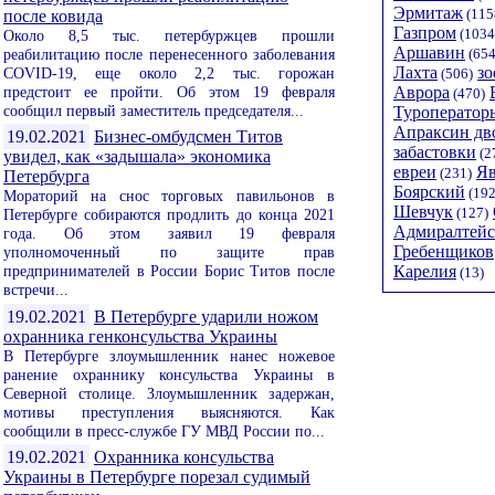
Эрмитаж
(115
после ковида
Газпром
(1034
Около 8,5 тыс. петербуржцев прошли
Аршавин
реабилитацию после перенесенного заболевания
(654
Лахта
зо
COVID-19, еще около 2,2 тыс. горожан
(506)
предстоит ее пройти. Об этом 19 февраля
Аврора
(470)
сообщил первый заместитель председателя...
Туроператор
Апраксин дв
19.02.2021
Бизнес-омбудсмен Титов
забастовки
(2
увидел, как «задышала» экономика
евреи
Я
(231)
Петербурга
Боярский
(192
Мораторий на снос торговых павильонов в
Шевчук
(127)
Петербурге собираются продлить до конца 2021
Адмиралтейс
года. Об этом заявил 19 февраля
Гребенщиков
уполномоченный по защите прав
Карелия
предпринимателей в России Борис Титов после
(13)
встречи...
19.02.2021
В Петербурге ударили ножом
охранника генконсульства Украины
В Петербурге злоумышленник нанес ножевое
ранение охраннику консульства Украины в
Северной столице. Злоумышленник задержан,
мотивы преступления выясняются. Как
сообщили в пресс-службе ГУ МВД России по...
19.02.2021
Охранника консульства
Украины в Петербурге порезал судимый