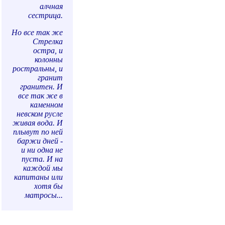
алчная
сестрица.
Но все так же
Стрелка
остра, и
колонны
ростральны, и
гранит
гранитен. И
все так же в
каменном
невском русле
живая вода. И
плывут по ней
баржи дней -
и ни одна не
пуста. И на
каждой мы
капитаны или
хотя бы
матросы...