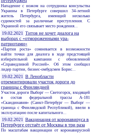
петербуржец
Нападение с ножом на сотрудника консульства
Украины в Петербурге совершил 34-летний
житель Петербурга, имеющий несколько
судимостей за различные преступления. С
Украиной его связывает место рождения...
19.02.2021
Титов не хочет диалога на
выборах с «отмороженными ура-
патриотами»
«Партия роста» сомневается в возможности
найти точки для диалога в ходе предстоящей
избирательной кампании с обновленной
«Справедливой Россией». Об этом сообщил
лидер партии, бизнес-омбудсмен Борис...
19.02.2021
В Ленобласти
отремонтировали участок дороги до
границы с Финляндией
Участок дороги Выборг — Светогорск, входящей
в состав федеральной трассы А-181
«Скандинавия» (Санкт-Петербург — Выборг —
граница с Финляндской Республикой), ввели в
эксплуатацию после капитального...
19.02.2021
Вакцинация от коронавируса в
Петербурге отстаёт от Москвы в три раза
По масштабам вакцинации от коронавирусной