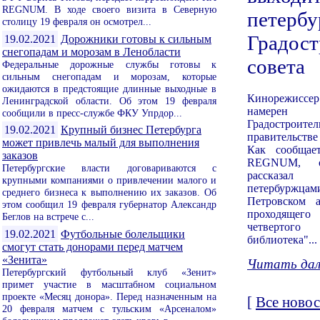
REGNUM. В ходе своего визита в Северную
петербу
столицу 19 февраля он осмотрел...
Градост
19.02.2021
Дорожники готовы к сильным
снегопадам и морозам в Ленобласти
совета
Федеральные дорожные службы готовы к
сильным снегопадам и морозам, которые
ожидаются в предстоящие длинные выходные в
Кинорежиссе
Ленинградской области. Об этом 19 февраля
намере
сообщили в пресс-службе ФКУ Упрдор...
Градостроит
19.02.2021
Крупный бизнес Петербурга
правительств
может привлечь малый для выполнения
Как сообщае
заказов
REGNUM, о
Петербургские власти договариваются с
рассказа
крупными компаниями о привлечении малого и
петербуржца
среднего бизнеса к выполнению их заказов. Об
Петровском 
этом сообщил 19 февраля губернатор Александр
проходящего 
Беглов на встрече с...
четвертого 
19.02.2021
Футбольные болельщики
библиотека"...
смогут стать донорами перед матчем
«Зенита»
Читать дале
Петербургский футбольный клуб «Зенит»
примет участие в масштабном социальном
проекте «Месяц донора». Перед назначенным на
[
Все новос
20 февраля матчем с тульским «Арсеналом»