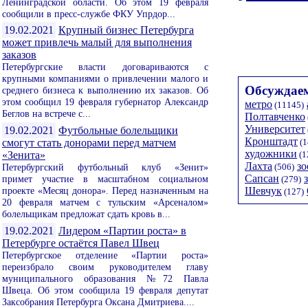
Ленинградской области. Об этом 19 февраля
сообщили в пресс-службе ФКУ Упрдор...
19.02.2021
Крупный бизнес Петербурга
может привлечь малый для выполнения
заказов
Петербургские власти договариваются с
крупными компаниями о привлечении малого и
Обсуждаем
среднего бизнеса к выполнению их заказов. Об
этом сообщил 19 февраля губернатор Александр
метро
(11145)
Беглов на встрече с...
Полтавченко
Университет
19.02.2021
Футбольные болельщики
Кронштадт
смогут стать донорами перед матчем
(1
художники
«Зенита»
(1
Лахта
зо
Петербургский футбольный клуб «Зенит»
(506)
Сапсан
примет участие в масштабном социальном
(279)
проекте «Месяц донора». Перед назначенным на
Шевчук
(127)
20 февраля матчем с тульским «Арсеналом»
болельщикам предложат сдать кровь в...
19.02.2021
Лидером «Партии роста» в
Петербурге остаётся Павел Швец
Петербургское отделение «Партии роста»
переизбрало своим руководителем главу
муниципального образования №72 Павла
Швеца. Об этом сообщила 19 февраля депутат
Заксобрания Петербурга Оксана Дмитриева....