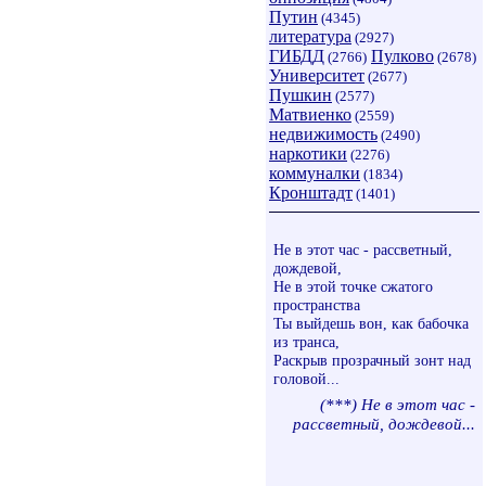
Путин
(4345)
литература
(2927)
ГИБДД
Пулково
(2766)
(2678)
Университет
(2677)
Пушкин
(2577)
Матвиенко
(2559)
недвижимость
(2490)
наркотики
(2276)
коммуналки
(1834)
Кронштадт
(1401)
Не в этот час - рассветный,
дождевой,
Не в этой точке сжатого
пространства
Ты выйдешь вон, как бабочка
из транса,
Раскрыв прозрачный зонт над
головой...
(***) Не в этот час -
рассветный, дождевой...