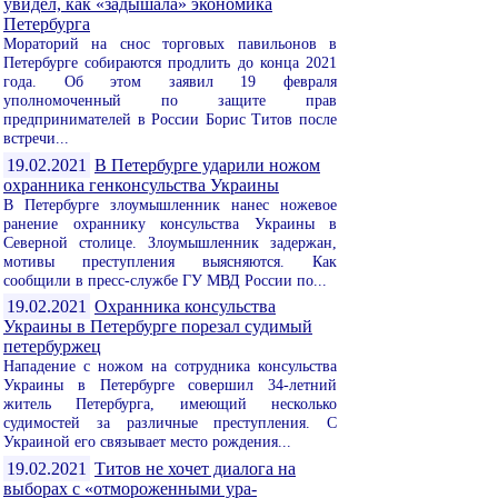
увидел, как «задышала» экономика
Петербурга
Мораторий на снос торговых павильонов в
Петербурге собираются продлить до конца 2021
года. Об этом заявил 19 февраля
уполномоченный по защите прав
предпринимателей в России Борис Титов после
встречи...
19.02.2021
В Петербурге ударили ножом
охранника генконсульства Украины
В Петербурге злоумышленник нанес ножевое
ранение охраннику консульства Украины в
Северной столице. Злоумышленник задержан,
мотивы преступления выясняются. Как
сообщили в пресс-службе ГУ МВД России по...
19.02.2021
Охранника консульства
Украины в Петербурге порезал судимый
петербуржец
Нападение с ножом на сотрудника консульства
Украины в Петербурге совершил 34-летний
житель Петербурга, имеющий несколько
судимостей за различные преступления. С
Украиной его связывает место рождения...
19.02.2021
Титов не хочет диалога на
выборах с «отмороженными ура-