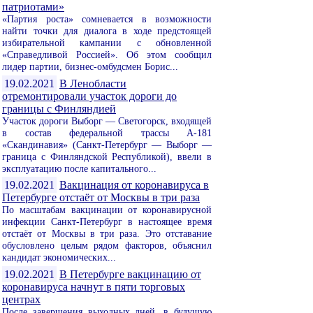
патриотами»
«Партия роста» сомневается в возможности
найти точки для диалога в ходе предстоящей
избирательной кампании с обновленной
«Справедливой Россией». Об этом сообщил
лидер партии, бизнес-омбудсмен Борис...
19.02.2021
В Ленобласти
отремонтировали участок дороги до
границы с Финляндией
Участок дороги Выборг — Светогорск, входящей
в состав федеральной трассы А-181
«Скандинавия» (Санкт-Петербург — Выборг —
граница с Финляндской Республикой), ввели в
эксплуатацию после капитального...
19.02.2021
Вакцинация от коронавируса в
Петербурге отстаёт от Москвы в три раза
По масштабам вакцинации от коронавирусной
инфекции Санкт-Петербург в настоящее время
отстаёт от Москвы в три раза. Это отставание
обусловлено целым рядом факторов, объяснил
кандидат экономических...
19.02.2021
В Петербурге вакцинацию от
коронавируса начнут в пяти торговых
центрах
После завершения выходных дней, в будущую