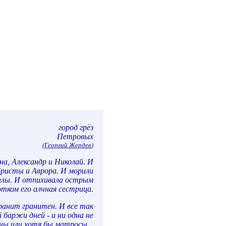
город грёз
Петровых
(
Георгий Жердев
)
а, Александр и Николай. И
бристы и Аврора. И морили
алы. И отпихивала острым
отком его алчная сестрица.
ранит гранитен. И все так
 баржи дней - и ни одна не
ны или хотя бы матросы...