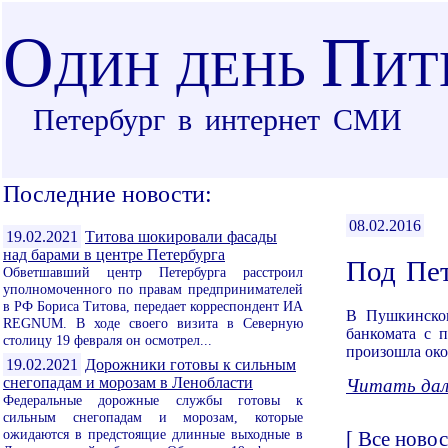
О
П
ДИН ДЕНЬ
ИТ
Петербург в интернет СМИ
Последние новости:
08.02.2016
19.02.2021
Титова шокировали фасады
над барами в центре Петербурга
Под Пет
Обветшавший центр Петербурга расстроил
уполномоченного по правам предпринимателей
в РФ Бориса Титова, передает корреспондент ИА
В Пушкинском
REGNUM. В ходе своего визита в Северную
банкомата с 
столицу 19 февраля он осмотрел...
произошла око
19.02.2021
Дорожники готовы к сильным
снегопадам и морозам в Ленобласти
Читать дале
Федеральные дорожные службы готовы к
сильным снегопадам и морозам, которые
ожидаются в предстоящие длинные выходные в
[
Все новос