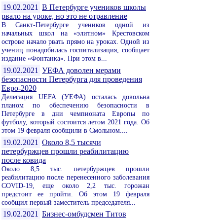
19.02.2021
В Петербурге учеников школы
рвало на уроке, но это не отравление
В Санкт-Петербурге учеников одной из
начальных школ на «элитном» Крестовском
острове начало рвать прямо на уроках. Одной из
учениц понадобилась госпитализация, сообщает
издание «Фонтанка». При этом в...
19.02.2021
УЕФА доволен мерами
безопасности Петербурга для проведения
Евро-2020
Делегация UEFA (УЕФА) осталась довольна
планом по обеспечению безопасности в
Петербурге в дни чемпионата Европы по
футболу, который состоится летом 2021 года. Об
этом 19 февраля сообщили в Смольном....
19.02.2021
Около 8,5 тысячи
петербуржцев прошли реабилитацию
после ковида
Около 8,5 тыс. петербуржцев прошли
реабилитацию после перенесенного заболевания
COVID-19, еще около 2,2 тыс. горожан
предстоит ее пройти. Об этом 19 февраля
сообщил первый заместитель председателя...
19.02.2021
Бизнес-омбудсмен Титов