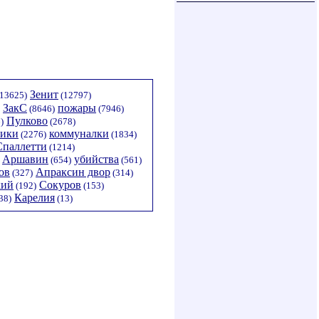
Зенит
13625)
(12797)
ЗакС
пожары
(8646)
(7946)
Пулково
)
(2678)
тики
коммуналки
(2276)
(1834)
Спаллетти
(1214)
Аршавин
убийства
(654)
(561)
ов
Апраксин двор
(327)
(314)
кий
Сокуров
(192)
(153)
Карелия
38)
(13)