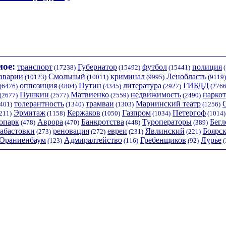
ое:
транспорт
Губернатор
футбол
полиция
(17238)
(15492)
(15441)
(
аварии
Смольный
криминал
Ленобласть
(10123)
(10011)
(9995)
(9119)
оппозиция
Путин
литература
ГИБДД
(6476)
(4804)
(4345)
(2927)
(2766
Пушкин
Матвиенко
недвижимость
нарко
(2677)
(2577)
(2559)
(2490)
толерантность
трамваи
Мариинский театр
401)
(1340)
(1303)
(1256)
Эрмитаж
Кержаков
Газпром
Петергоф
211)
(1158)
(1050)
(1034)
(1014)
опарк
Аврора
Банкротства
Туроператоры
Бегл
(478)
(470)
(448)
(389)
забастовки
реновация
евреи
Явлинский
Боярс
(273)
(272)
(231)
(221)
Ораниенбаум
Адмиралтейство
Гребенщиков
Лурье
(123)
(116)
(92)
(