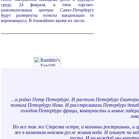
среду, 24 февраля, в пяти торгово-
развлекательных центрах Санкт-Петербургу
будут развернуты пункты вакцинации от
коронавируса. В ближайшее время их число...
...и родил Петр Петербург. И растили Петербург Екатерин
топила Петербург Нева. И расстреливали Петербург дека
голодом Петербург фрицы, коммунисты и новые либер
лок
Но все так же Стрелка остра, и колонны ростральны, и г
же в каменном невском русле живая вода. И плывут по ней
пуста. И на каждой мы капита