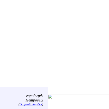
город грёз
Петровых
(
Георгий Жердев
)