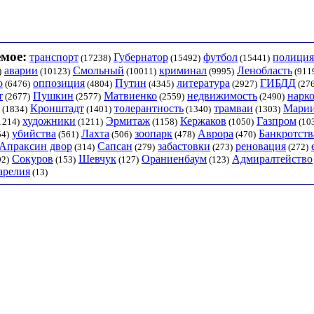
мое:
транспорт
Губернатор
футбол
полиция
(17238)
(15492)
(15441)
аварии
Смольный
криминал
Ленобласть
)
(10123)
(10011)
(9995)
(911
о
оппозиция
Путин
литература
ГИБДД
(6476)
(4804)
(4345)
(2927)
(276
т
Пушкин
Матвиенко
недвижимость
нарк
(2677)
(2577)
(2559)
(2490)
Кронштадт
толерантность
трамваи
Марии
(1834)
(1401)
(1340)
(1303)
художники
Эрмитаж
Кержаков
Газпром
1214)
(1211)
(1158)
(1050)
(10
убийства
Лахта
зоопарк
Аврора
Банкротств
54)
(561)
(506)
(478)
(470)
Апраксин двор
Сапсан
забастовки
реновация
(314)
(279)
(273)
(272)
Сокуров
Шевчук
Ораниенбаум
Адмиралтейство
92)
(153)
(127)
(123)
арелия
(13)