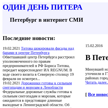
О
ДИН ДЕНЬ
П
ИТЕРА
Петербург в интернет СМИ
Последние новости:
15.02.2016
19.02.2021
Титова шокировали фасады над
барами в центре Петербурга
В Пете
Обветшавший центр Петербурга расстроил
уполномоченного по правам
предпринимателей в РФ Бориса Титова,
Минувшей ноч
передает корреспондент ИА REGNUM. В
уточнили в Г
ходе своего визита в Северную столицу 19
районах горо
февраля он осмотрел...
Читать далее..
19.02.2021
Дорожники готовы к сильным
снегопадам и морозам в Ленобласти
Федеральные дорожные службы готовы к
[
Все ново
сильным снегопадам и морозам, которые
ожидаются в предстоящие длинные
выходные в Ленинградской области. Об