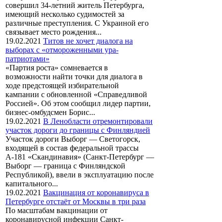
совершил 34-летний житель Петербурга,
имеющий несколько судимостей за
различные преступления. С Украиной его
связывает место рождения...
19.02.2021
Титов не хочет диалога на
выборах с «отмороженными ура-
патриотами»
«Партия роста» сомневается в
возможности найти точки для диалога в
ходе предстоящей избирательной
кампании с обновленной «Справедливой
Россией». Об этом сообщил лидер партии,
бизнес-омбудсмен Борис...
19.02.2021
В Ленобласти отремонтировали
участок дороги до границы с Финляндией
Участок дороги Выборг — Светогорск,
входящей в состав федеральной трассы
А-181 «Скандинавия» (Санкт-Петербург —
Выборг — граница с Финляндской
Республикой), ввели в эксплуатацию после
капитального...
19.02.2021
Вакцинация от коронавируса в
Петербурге отстаёт от Москвы в три раза
По масштабам вакцинации от
коронавирусной инфекции Санкт-