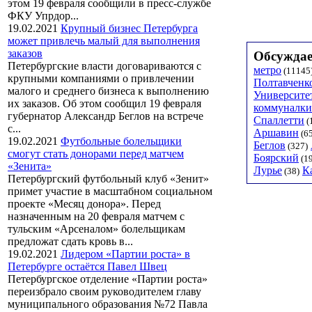
этом 19 февраля сообщили в пресс-службе
ФКУ Упрдор...
19.02.2021
Крупный бизнес Петербурга
может привлечь малый для выполнения
заказов
Обсуждае
Петербургские власти договариваются с
метро
(11145
крупными компаниями о привлечении
Полтавченк
малого и среднего бизнеса к выполнению
Университе
их заказов. Об этом сообщил 19 февраля
коммуналки
губернатор Александр Беглов на встрече
Спаллетти
(
с...
Аршавин
(6
19.02.2021
Футбольные болельщики
Беглов
(327)
смогут стать донорами перед матчем
Боярский
(1
«Зенита»
Лурье
К
(38)
Петербургский футбольный клуб «Зенит»
примет участие в масштабном социальном
проекте «Месяц донора». Перед
назначенным на 20 февраля матчем с
тульским «Арсеналом» болельщикам
предложат сдать кровь в...
19.02.2021
Лидером «Партии роста» в
Петербурге остаётся Павел Швец
Петербургское отделение «Партии роста»
переизбрало своим руководителем главу
муниципального образования №72 Павла