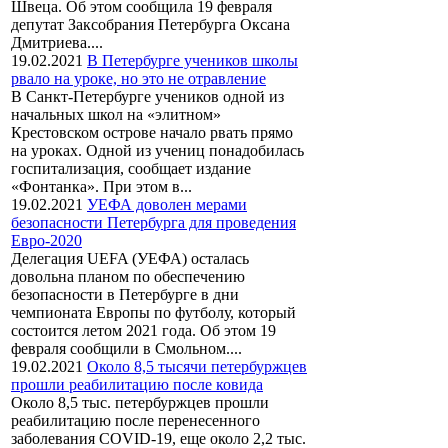
Швеца. Об этом сообщила 19 февраля
депутат Заксобрания Петербурга Оксана
Дмитриева....
19.02.2021
В Петербурге учеников школы
рвало на уроке, но это не отравление
В Санкт-Петербурге учеников одной из
начальных школ на «элитном»
Крестовском острове начало рвать прямо
на уроках. Одной из учениц понадобилась
госпитализация, сообщает издание
«Фонтанка». При этом в...
19.02.2021
УЕФА доволен мерами
безопасности Петербурга для проведения
Евро-2020
Делегация UEFA (УЕФА) осталась
довольна планом по обеспечению
безопасности в Петербурге в дни
чемпионата Европы по футболу, который
состоится летом 2021 года. Об этом 19
февраля сообщили в Смольном....
19.02.2021
Около 8,5 тысячи петербуржцев
прошли реабилитацию после ковида
Около 8,5 тыс. петербуржцев прошли
реабилитацию после перенесенного
заболевания COVID-19, еще около 2,2 тыс.