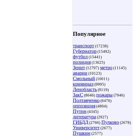
Популярное
транспорт
(17238)
Губернатор
(15492)
футбол
(15441)
полиция
(13625)
Зенит
метро
(12797)
(11145)
аварии
(10123)
Смольный
(10011)
криминал
(9995)
Ленобласть
(9119)
ЗакС
пожары
(8646)
(7946)
Полтавченко
(6476)
оппозиция
(4804)
Путин
(4345)
литература
(2927)
ГИБДД
Пулково
(2766)
(2678)
Университет
(2677)
Пушкин
(2577)