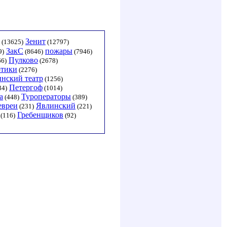
Зенит
(13625)
(12797)
ЗакС
пожары
9)
(8646)
(7946)
Пулково
6)
(2678)
отики
(2276)
нский театр
(1256)
Петергоф
34)
(1014)
а
Туроператоры
(448)
(389)
евреи
Явлинский
(231)
(221)
Гребенщиков
(116)
(92)