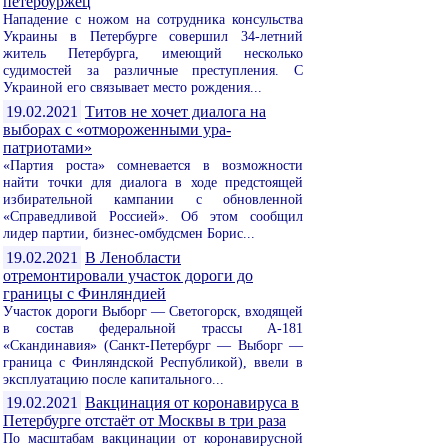
петербуржец
Нападение с ножом на сотрудника консульства
Украины в Петербурге совершил 34-летний
житель Петербурга, имеющий несколько
судимостей за различные преступления. С
Украиной его связывает место рождения...
19.02.2021
Титов не хочет диалога на
выборах с «отмороженными ура-
патриотами»
«Партия роста» сомневается в возможности
найти точки для диалога в ходе предстоящей
избирательной кампании с обновленной
«Справедливой Россией». Об этом сообщил
лидер партии, бизнес-омбудсмен Борис...
19.02.2021
В Ленобласти
отремонтировали участок дороги до
границы с Финляндией
Участок дороги Выборг — Светогорск, входящей
в состав федеральной трассы А-181
«Скандинавия» (Санкт-Петербург — Выборг —
граница с Финляндской Республикой), ввели в
эксплуатацию после капитального...
19.02.2021
Вакцинация от коронавируса в
Петербурге отстаёт от Москвы в три раза
По масштабам вакцинации от коронавирусной