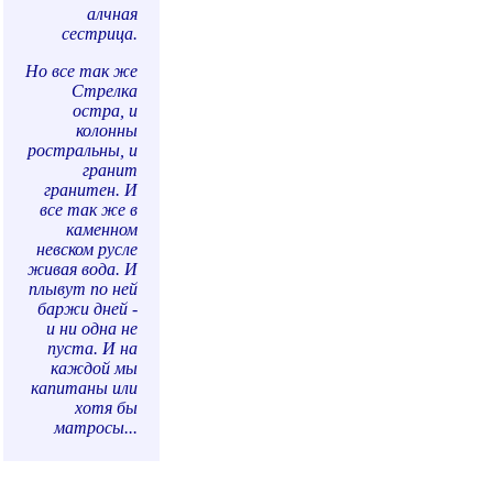
алчная
сестрица.
Но все так же
Стрелка
остра, и
колонны
ростральны, и
гранит
гранитен. И
все так же в
каменном
невском русле
живая вода. И
плывут по ней
баржи дней -
и ни одна не
пуста. И на
каждой мы
капитаны или
хотя бы
матросы...