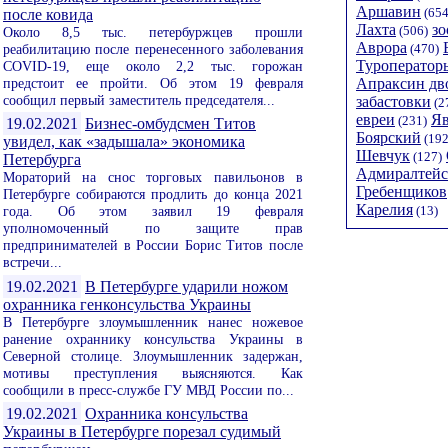
Аршавин
(654
после ковида
Лахта
зо
(506)
Около 8,5 тыс. петербуржцев прошли
Аврора
реабилитацию после перенесенного заболевания
(470)
Туроператор
COVID-19, еще около 2,2 тыс. горожан
предстоит ее пройти. Об этом 19 февраля
Апраксин дв
сообщил первый заместитель председателя...
забастовки
(2
евреи
Я
(231)
19.02.2021
Бизнес-омбудсмен Титов
Боярский
(192
увидел, как «задышала» экономика
Шевчук
(127)
Петербурга
Адмиралтейс
Мораторий на снос торговых павильонов в
Гребенщиков
Петербурге собираются продлить до конца 2021
Карелия
(13)
года. Об этом заявил 19 февраля
уполномоченный по защите прав
предпринимателей в России Борис Титов после
встречи...
19.02.2021
В Петербурге ударили ножом
охранника генконсульства Украины
В Петербурге злоумышленник нанес ножевое
ранение охраннику консульства Украины в
Северной столице. Злоумышленник задержан,
мотивы преступления выясняются. Как
сообщили в пресс-службе ГУ МВД России по...
19.02.2021
Охранника консульства
Украины в Петербурге порезал судимый