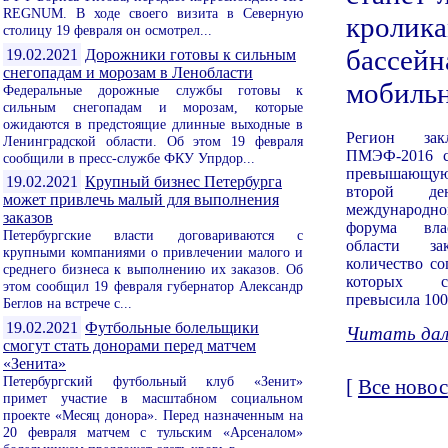
REGNUM. В ходе своего визита в Северную
кролика
столицу 19 февраля он осмотрел...
бассейн
19.02.2021
Дорожники готовы к сильным
снегопадам и морозам в Ленобласти
мобиль
Федеральные дорожные службы готовы к
сильным снегопадам и морозам, которые
ожидаются в предстоящие длинные выходные в
Регион за
Ленинградской области. Об этом 19 февраля
ПМЭФ-2016 с
сообщили в пресс-службе ФКУ Упрдор...
превышающую 
19.02.2021
Крупный бизнес Петербурга
второй ден
может привлечь малый для выполнения
международн
заказов
форума вла
Петербургские власти договариваются с
области за
крупными компаниями о привлечении малого и
количество со
среднего бизнеса к выполнению их заказов. Об
которых с
этом сообщил 19 февраля губернатор Александр
превысила 100 
Беглов на встрече с...
19.02.2021
Футбольные болельщики
Читать дале
смогут стать донорами перед матчем
«Зенита»
Петербургский футбольный клуб «Зенит»
[
Все новос
примет участие в масштабном социальном
проекте «Месяц донора». Перед назначенным на
20 февраля матчем с тульским «Арсеналом»