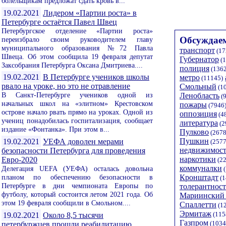
болельщикам предложат сдать кровь в...
19.02.2021
Лидером «Партии роста» в
Петербурге остаётся Павел Швец
Петербургское отделение «Партии роста»
Обсуждаем
переизбрало своим руководителем главу
муниципального образования №72 Павла
транспорт
(17
Швеца. Об этом сообщила 19 февраля депутат
Губернатор
(1
Заксобрания Петербурга Оксана Дмитриева....
полиция
(1362
19.02.2021
В Петербурге учеников школы
метро
(11145)
рвало на уроке, но это не отравление
Смольный
(1
В Санкт-Петербурге учеников одной из
Ленобласть
(9
начальных школ на «элитном» Крестовском
пожары
(7946
острове начало рвать прямо на уроках. Одной из
оппозиция
(4
учениц понадобилась госпитализация, сообщает
литература
(2
издание «Фонтанка». При этом в...
Пулково
(2678
Пушкин
19.02.2021
УЕФА доволен мерами
(2577
недвижимост
безопасности Петербурга для проведения
наркотики
Евро-2020
(22
коммуналки
Делегация UEFA (УЕФА) осталась довольна
(
планом по обеспечению безопасности в
Кронштадт
(1
Петербурге в дни чемпионата Европы по
толерантност
футболу, который состоится летом 2021 года. Об
Мариинский 
этом 19 февраля сообщили в Смольном....
Спаллетти
(1
Эрмитаж
(115
19.02.2021
Около 8,5 тысячи
Газпром
(1034
петербуржцев прошли реабилитацию