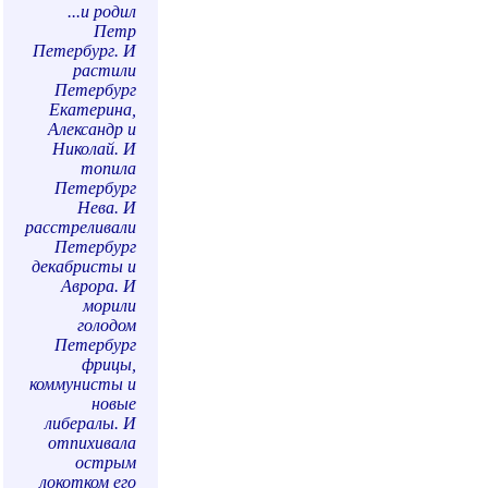
...и родил
Петр
Петербург. И
растили
Петербург
Екатерина,
Александр и
Николай. И
топила
Петербург
Нева. И
расстреливали
Петербург
декабристы и
Аврора. И
морили
голодом
Петербург
фрицы,
коммунисты и
новые
либералы. И
отпихивала
острым
локотком его