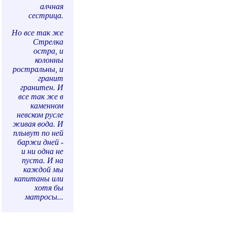
алчная
сестрица.
Но все так же
Стрелка
остра, и
колонны
ростральны, и
гранит
гранитен. И
все так же в
каменном
невском русле
живая вода. И
плывут по ней
баржи дней -
и ни одна не
пуста. И на
каждой мы
капитаны или
хотя бы
матросы...