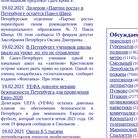
болельщикам предложат сдать кровь в...
19.02.2021
Лидером «Партии роста» в
Петербурге остаётся Павел Швец
Петербургское отделение «Партии роста»
переизбрало своим руководителем главу
муниципального образования №72 Павла
Обсуждаем
Швеца. Об этом сообщила 19 февраля депутат
Заксобрания Петербурга Оксана Дмитриева....
транспорт
(17
Губернатор
(1
19.02.2021
В Петербурге учеников школы
полиция
(1362
рвало на уроке, но это не отравление
метро
(11145)
В Санкт-Петербурге учеников одной из
Смольный
начальных школ на «элитном» Крестовском
(1
Ленобласть
острове начало рвать прямо на уроках. Одной из
(9
учениц понадобилась госпитализация, сообщает
пожары
(7946
издание «Фонтанка». При этом в...
оппозиция
(4
литература
(2
19.02.2021
УЕФА доволен мерами
Пулково
(2678
безопасности Петербурга для проведения
Пушкин
(2577
Евро-2020
недвижимост
Делегация UEFA (УЕФА) осталась довольна
наркотики
(22
планом по обеспечению безопасности в
коммуналки
Петербурге в дни чемпионата Европы по
(
Кронштадт
футболу, который состоится летом 2021 года. Об
(1
этом 19 февраля сообщили в Смольном....
толерантност
Мариинский 
19.02.2021
Около 8,5 тысячи
Спаллетти
(1
петербуржцев прошли реабилитацию