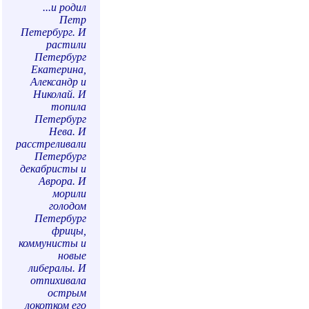
...и родил
Петр
Петербург. И
растили
Петербург
Екатерина,
Александр и
Николай. И
топила
Петербург
Нева. И
расстреливали
Петербург
декабристы и
Аврора. И
морили
голодом
Петербург
фрицы,
коммунисты и
новые
либералы. И
отпихивала
острым
локотком его