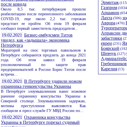
Эрмитаж
(115
после ковида
Газпром
(1034
Около 8,5 тыс. петербуржцев прошли
Аршавин
(654
реабилитацию после перенесенного заболевания
Лахта
зо
(506)
COVID-19, еще около 2,2 тыс. горожан
Аврора
(470)
предстоит ее пройти. Об этом 19 февраля
Туроператор
сообщил первый заместитель председателя...
Апраксин дв
19.02.2021
Бизнес-омбудсмен Титов
забастовки
(2
увидел, как «задышала» экономика
евреи
Я
(231)
Петербурга
Боярский
(192
Мораторий на снос торговых павильонов в
Шевчук
(127)
Петербурге собираются продлить до конца 2021
Адмиралтейс
года. Об этом заявил 19 февраля
Гребенщиков
уполномоченный по защите прав
Карелия
(13)
предпринимателей в России Борис Титов после
встречи...
19.02.2021
В Петербурге ударили ножом
охранника генконсульства Украины
В Петербурге злоумышленник нанес ножевое
ранение охраннику консульства Украины в
Северной столице. Злоумышленник задержан,
мотивы преступления выясняются. Как
сообщили в пресс-службе ГУ МВД России по...
19.02.2021
Охранника консульства
Украины в Петербурге порезал судимый