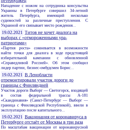
петербуржец
Нападение с ножом на сотрудника консульства
Украины в Петербурге совершил 34-летний
житель Петербурга, имеющий несколько
судимостей за различные преступления. С
Украиной его связывает место рождения...
19.02.2021
Титов не хочет диалога на
выборах с «отмороженными ура-
патриотами»
«Партия роста» сомневается в возможности
найти точки для диалога в ходе предстоящей
избирательной кампании с обновленной
«Справедливой Россией». Об этом сообщил
лидер партии, бизнес-омбудсмен Борис...
19.02.2021
В Ленобласти
отремонтировали участок дороги до
границы с Финляндией
Участок дороги Выборг — Светогорск, входящей
в состав федеральной трассы А-181
«Скандинавия» (Санкт-Петербург — Выборг —
граница с Финляндской Республикой), ввели в
эксплуатацию после капитального...
19.02.2021
Вакцинация от коронавируса в
Петербурге отстаёт от Москвы в три раза
По масштабам вакцинации от коронавирусной