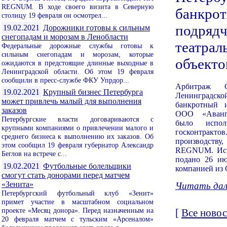
REGNUM. В ходе своего визита в Северную
банкрот
столицу 19 февраля он осмотрел...
подряд
19.02.2021
Дорожники готовы к сильным
снегопадам и морозам в Ленобласти
театрал
Федеральные дорожные службы готовы к
сильным снегопадам и морозам, которые
объекто
ожидаются в предстоящие длинные выходные в
Ленинградской области. Об этом 19 февраля
сообщили в пресс-службе ФКУ Упрдор...
Арбитраж С
19.02.2021
Крупный бизнес Петербурга
Ленинградск
может привлечь малый для выполнения
банкротный 
заказов
ООО «Аванга
Петербургские власти договариваются с
было испо
крупными компаниями о привлечении малого и
госконтрактов
среднего бизнеса к выполнению их заказов. Об
производс
этом сообщил 19 февраля губернатор Александр
REGNUM. Иск
Беглов на встрече с...
подано 26 ию
19.02.2021
Футбольные болельщики
компанией из 
смогут стать донорами перед матчем
«Зенита»
Читать дале
Петербургский футбольный клуб «Зенит»
примет участие в масштабном социальном
проекте «Месяц донора». Перед назначенным на
[
Все новос
20 февраля матчем с тульским «Арсеналом»