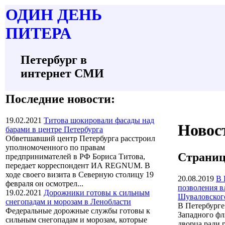
О
ДИН ДЕНЬ
П
ИТЕРА
Петербург в
интернет СМИ
Последние новости:
19.02.2021
Титова шокировали фасады над
Новос
барами в центре Петербурга
Обветшавший центр Петербурга расстроил
уполномоченного по правам
Страниц
предпринимателей в РФ Бориса Титова,
передает корреспондент ИА REGNUM. В
ходе своего визита в Северную столицу 19
20.08.2019
В 
февраля он осмотрел...
позволения в
19.02.2021
Дорожники готовы к сильным
Шуваловског
снегопадам и морозам в Ленобласти
В Петербурге
Федеральные дорожные службы готовы к
Западного фл
сильным снегопадам и морозам, которые
дворца ради 