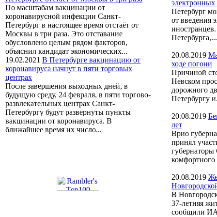
электронных 
По масштабам вакцинации от
Петербург мо
коронавирусной инфекции Санкт-
от введения 
Петербург в настоящее время отстаёт от
иностранцев.
Москвы в три раза. Это отставание
Петербурга,...
обусловлено целым рядом факторов,
объяснил кандидат экономических...
20.08.2019
Ма
19.02.2021
В Петербурге вакцинацию от
ходе погони
коронавируса начнут в пяти торговых
Причиной сто
центрах
Невском прос
После завершения выходных дней, в
дорожного дв
будущую среду, 24 февраля, в пяти торгово-
Петербургу и.
развлекательных центрах Санкт-
Петербургу будут развернуты пункты
20.08.2019
Бе
вакцинации от коронавируса. В
лет
ближайшее время их число...
Врио губерна
принял участ
губернаторы 
комфортного г
20.08.2019
Же
Новгородской
В Новгородск
37-летняя жи
сообщили ИА