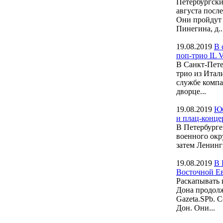
Петербургски
августа посл
Они пройдут 
Пинегина, д..
19.08.2019
В 
поп-трио IL V
В Санкт-Пете
трио из Итал
службе компа
дворце...
19.08.2019
Юб
и плац-конце
В Петербурге
военного окр
затем Ленинг
19.08.2019
В 
Восточной Е
Раскапывать 
Дона продолж
Gazeta.SPb. 
Дон. Они...