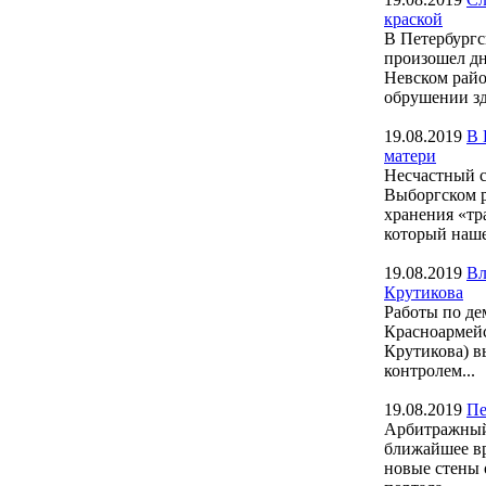
краской
В Петербургс
произошел дн
Невском райо
обрушении зд
19.08.2019
В 
матери
Несчастный с
Выборгском р
хранения «тр
который наше
19.08.2019
Вл
Крутикова
Работы по де
Красноармейс
Крутикова) в
контролем...
19.08.2019
Пе
Арбитражный 
ближайшее вр
новые стены 