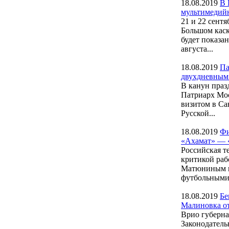
18.08.2019
В 
мультимедий
21 и 22 сент
Большом каск
будет показа
августа...
18.08.2019
Па
двухдневным
В канун праз
Патриарх Мос
визитом в Са
Русской...
18.08.2019
Фи
«Ахамат» — 
Российская т
критикой раб
Матюниным на
футбольными 
18.08.2019
Бе
Малиновка от
Врио губерна
Законодатель