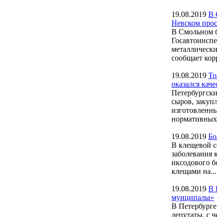
19.08.2019
В 
Невском прос
В Смольном б
Госавтоинспе
металлически
сообщает ко
19.08.2019
То
оказался кач
Петербургски
сыров, закупл
изготовленны
нормативных.
19.08.2019
Бо
В клещевой с
заболевания 
иксодового б
клещами на...
19.08.2019
В 
мунципалы»
В Петербурге
депутаты, с 