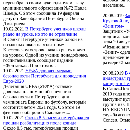
переизбрало своим руководителем главу
население...
муниципального образования №72 Павла
Швеца. Об этом сообщила 19 февраля
20.08.2019
За
депутат Заксобрания Петербурга Оксана
Круговой под
Дмитриева....
«Зенитом»
19.02.2021
В Петербурге учеников школы
Защитник «У
рвало на уроке, но это не отравление
подписал кон
В Санкт-Петербурге учеников одной из
этом 20 авгу
начальных школ на «элитном»
«Чемпионат».
Крестовском острове начало рвать прямо
«Зенит» сдел
на уроках. Одной из учениц понадобилась
предложение 
госпитализация, сообщает издание
размере €1 млн
«Фонтанка». При этом в...
19.02.2021
УЕФА доволен мерами
20.08.2019
В 
безопасности Петербурга для проведения
индастриал-гр
Евро-2020
концерт в Пе
Делегация UEFA (УЕФА) осталась
В Санкт-Пете
довольна планом по обеспечению
2019 года вп
безопасности в Петербурге в дни
выступит кул
чемпионата Европы по футболу, который
группа из СШ
состоится летом 2021 года. Об этом 19
ИА REGNUM 
февраля сообщили в Смольном....
служба агент
19.02.2021
Около 8,5 тысячи петербуржцев
Concert. Отмеч
прошли реабилитацию после ковида
Около 8,5 тыс. петербуржцев прошли