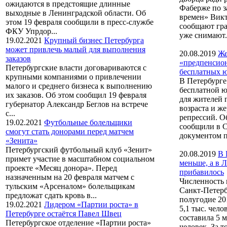
ожидаются в предстоящие длинные
Фаберже по з
выходные в Ленинградской области. Об
времен» Викт
этом 19 февраля сообщили в пресс-службе
сообщают гра
ФКУ Упрдор...
уже снимают.
19.02.2021
Крупный бизнес Петербурга
может привлечь малый для выполнения
20.08.2019
Же
заказов
«предпенсио
Петербургские власти договариваются с
бесплатных ю
крупными компаниями о привлечении
В Петербурге
малого и среднего бизнеса к выполнению
бесплатной 
их заказов. Об этом сообщил 19 февраля
для жителей 
губернатор Александр Беглов на встрече
возраста и ж
с...
репрессий. 
19.02.2021
Футбольные болельщики
сообщили в 
смогут стать донорами перед матчем
документом п
«Зенита»
Петербургский футбольный клуб «Зенит»
20.08.2019
В 
примет участие в масштабном социальном
меньше, а в 
проекте «Месяц донора». Перед
прибавилось
назначенным на 20 февраля матчем с
Численность 
тульским «Арсеналом» болельщикам
Санкт-Петерб
предложат сдать кровь в...
полугодие 20
19.02.2021
Лидером «Партии роста» в
5,1 тыс. чело
Петербурге остаётся Павел Швец
составила 5 м
Петербургское отделение «Партии роста»
человек. За т