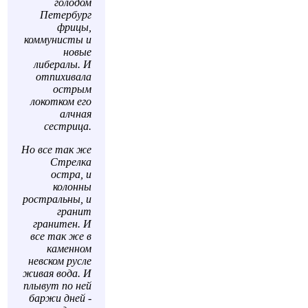
голодом
Петербург
фрицы,
коммунисты и
новые
либералы. И
отпихивала
острым
локотком его
алчная
сестрица.
Но все так же
Стрелка
остра, и
колонны
ростральны, и
гранит
гранитен. И
все так же в
каменном
невском русле
живая вода. И
плывут по ней
баржи дней -