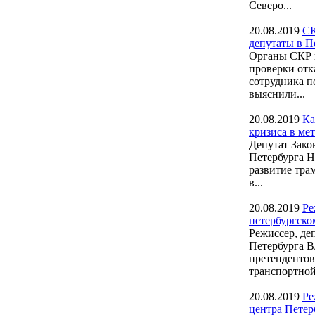
Северо...
20.08.2019
СК
депутаты в П
Органы СКР п
проверки отк
сотрудника п
выяснили...
20.08.2019
Ка
кризиса в ме
Депутат Зако
Петербурга Н
развитие тра
в...
20.08.2019
Ре
петербургск
Режиссер, де
Петербурга В
претендентов
транспортной.
20.08.2019
Ре
центра Петер