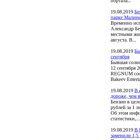
портала...
19.08.2019
Бе
парке Малин
Временно ис
Александр Бе
местными жит
августа. В...
19.08.2019
Бы
сентября
Бывшая солис
12 сентября 
REGNUM сооб
Bakeev Enterta
19.08.2019
В 
дороже, чем 
Бензин в цело
рублей за 1 л
Об этом инфо
статистики,...
19.08.2019
В 
заменили 1,5