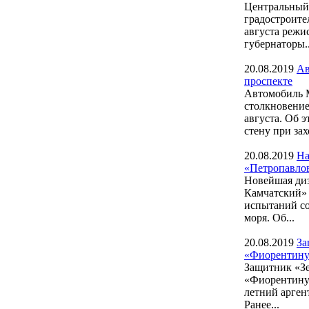
Центральный 
градостроите
августа режи
губернаторы..
20.08.2019
Ав
проспекте
Автомобиль 
столкновение
августа. Об 
стену при захо
20.08.2019
На
«Петропавло
Новейшая диз
Камчатский» 
испытаний со
моря. Об...
20.08.2019
За
«Фиорентин
Защитник «З
«Фиорентину»
летний арген
Ранее...