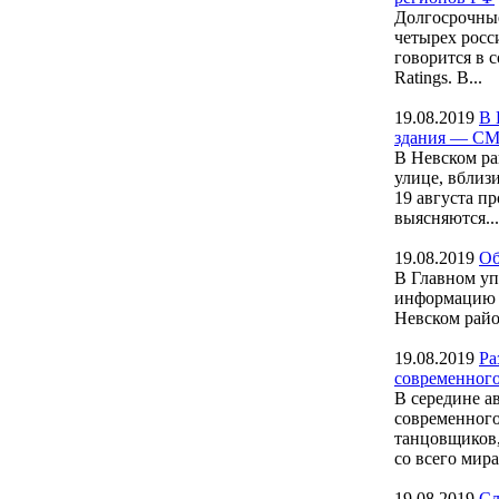
Долгосрочные
четырех росс
говорится в 
Ratings. В...
19.08.2019
В 
здания — С
В Невском ра
улице, вблиз
19 августа п
выясняются...
19.08.2019
Об
В Главном уп
информацию о
Невском район
19.08.2019
Ра
современного
В середине а
современного
танцовщиков,
со всего мира.
19.08.2019
Сл