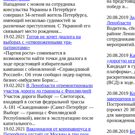
на предстоящ
Нападение с ножом на сотрудника
победу в...
консульства Украины в Петербурге
совершил 34-летний житель Петербурга,
20.08.2019
За
имеющий несколько судимостей за
Ленобласти
различные преступления. С Украиной его
Водитель, сб
связывает место рождения...
районе Ленин
19.02.2021
Титов не хочет диалога на
сотрудниками
выборах с «отмороженными ура-
мероприятий.
патриотами»
«Партия роста» сомневается в
20.08.2019
Ка
возможности найти точки для диалога в
«дорогую иг
ходе предстоящей избирательной
Кандидат в г
кампании с обновленной «Справедливой
платформа», 
Россией». Об этом сообщил лидер партии,
раскритикова
бизнес-омбудсмен Борис...
(ВСД) в ходе..
19.02.2021
В Ленобласти отремонтировали
участок дороги до границы с Финляндией
20.08.2019
Ко
Участок дороги Выборг — Светогорск,
завершения 
входящей в состав федеральной трассы
Построенный
А-181 «Скандинавия» (Санкт-Петербург —
(проект 20 3
Выборг — граница с Финляндской
для завершен
Республикой), ввели в эксплуатацию после
прохождения.
капитального...
19.02.2021
Вакцинация от коронавируса в
20.08.2019
Бе
Петербурге отстаёт от Москвы в три раза