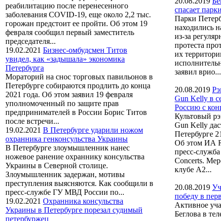
20.08.2019
Бе
реабилитацию после перенесенного
спасает парк
заболевания COVID-19, еще около 2,2 тыс.
Парки Петерб
горожан предстоит ее пройти. Об этом 19
находились н
февраля сообщил первый заместитель
из-за регуля
председателя...
протеста про
19.02.2021
Бизнес-омбудсмен Титов
их территори
увидел, как «задышала» экономика
исполнительн
Петербурга
заявил врио...
Мораторий на снос торговых павильонов в
Петербурге собираются продлить до конца
20.08.2019
Рэ
2021 года. Об этом заявил 19 февраля
Gun Kelly в с
уполномоченный по защите прав
Россию с кон
предпринимателей в России Борис Титов
Культовый р
после встречи...
Gun Kelly дас
19.02.2021
В Петербурге ударили ножом
Петербурге 21
охранника генконсульства Украины
Об этом ИА
В Петербурге злоумышленник нанес
пресс-служба
ножевое ранение охраннику консульства
Concerts. Ме
Украины в Северной столице.
клубе A2...
Злоумышленник задержан, мотивы
преступления выясняются. Как сообщили в
20.08.2019
Уч
пресс-службе ГУ МВД России по...
победу в пер
19.02.2021
Охранника консульства
Активное уча
Украины в Петербурге порезал судимый
Беглова в те
петербуржец