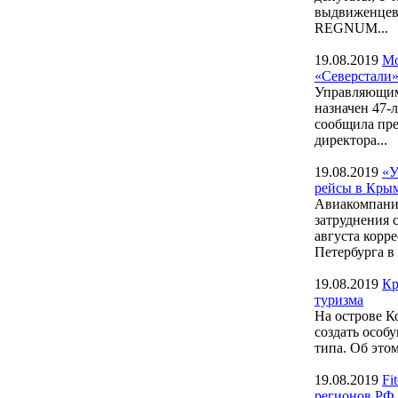
выдвиженцев 
REGNUM...
19.08.2019
Мо
«Северстали
Управляющим
назначен 47-л
сообщила пре
директора...
19.08.2019
«У
рейсы в Кры
Авиакомпани
затруднения 
августа кор
Петербурга в 
19.08.2019
Кр
туризма
На острове К
создать особ
типа. Об это
19.08.2019
Fi
регионов РФ