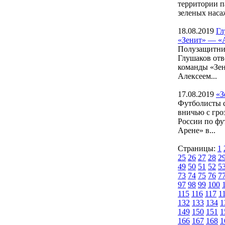
территории п
зеленых наса
18.08.2019
Гл
«Зенит» — «
Полузащитник
Глушаков отв
команды «Зен
Алексеем...
17.08.2019
«З
Футболисты с
вничью с гро
России по фу
Арене» в...
Страницы:
1
25
26
27
28
2
49
50
51
52
5
73
74
75
76
7
97
98
99
100
115
116
117
1
132
133
134
1
149
150
151
1
166
167
168
1