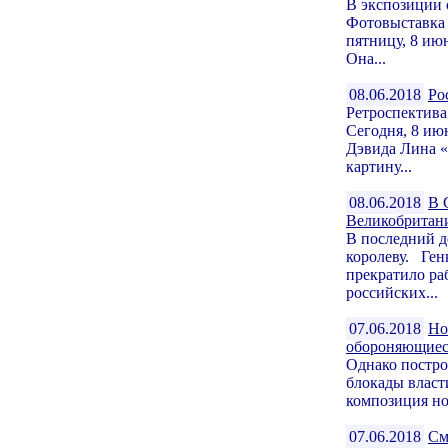
В экспозиции 
Фотовыставка 
пятницу, 8 ию
Она...
08.06.2018
Ро
Ретроспектив
Сегодня, 8 ию
Дэвида Лина 
картину...
08.06.2018
В 
Великобритан
В последний д
королеву. Ген
прекратило ра
российских...
07.06.2018
Но
обороняющиес
Однако постро
блокады власт
композиция но
07.06.2018
См