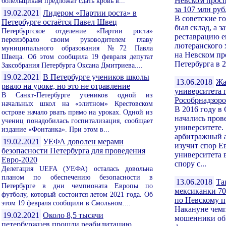
Невском просп
болельщикам предложат сдать кровь в...
за 107 млн ру
19.02.2021
Лидером «Партии роста» в
В советские г
Петербурге остаётся Павел Швец
был склад, а 
Петербургское отделение «Партии роста»
реставрацию е
переизбрало своим руководителем главу
лютеранского 
муниципального образования №72 Павла
на Невском пр
Швеца. Об этом сообщила 19 февраля депутат
Петербурга в 2
Заксобрания Петербурга Оксана Дмитриева....
19.02.2021
В Петербурге учеников школы
13.06.2018
Жа
рвало на уроке, но это не отравление
университета 
В Санкт-Петербурге учеников одной из
Рособрнадзоро
начальных школ на «элитном» Крестовском
В 2016 году в
острове начало рвать прямо на уроках. Одной из
начались пров
учениц понадобилась госпитализация, сообщает
университете
издание «Фонтанка». При этом в...
арбитражный 
19.02.2021
УЕФА доволен мерами
изучит спор Е
безопасности Петербурга для проведения
университета 
Евро-2020
спору с...
Делегация UEFA (УЕФА) осталась довольна
планом по обеспечению безопасности в
13.06.2018
Та
Петербурге в дни чемпионата Европы по
мексиканки 70
футболу, который состоится летом 2021 года. Об
по Невскому п
этом 19 февраля сообщили в Смольном....
Накануне чем
19.02.2021
Около 8,5 тысячи
мошенники об
петербуржцев прошли реабилитацию