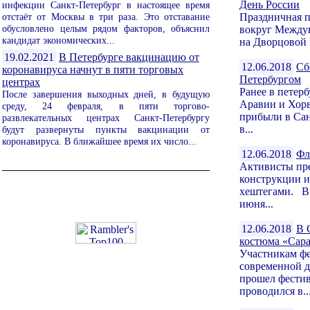
День России
инфекции Санкт-Петербург в настоящее время
отстаёт от Москвы в три раза. Это отставание
Праздничная 
обусловлено целым рядом факторов, объяснил
вокруг Междун
кандидат экономических...
на Дворцовой 
19.02.2021
В Петербурге вакцинацию от
12.06.2018
Сб
коронавируса начнут в пяти торговых
Петербургом
центрах
Ранее в петер
После завершения выходных дней, в будущую
Аравии и Хор
среду, 24 февраля, в пяти торгово-
прибыли в Сан
развлекательных центрах Санкт-Петербургу
в...
будут развернуты пункты вакцинации от
коронавируса. В ближайшее время их число...
12.06.2018
Фл
Активисты пре
конструкции и
хештегами. В 
июня...
12.06.2018
В 
костюма «Сар
Участникам ф
современной д
прошел фестив
проводился в..