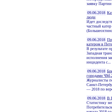
заявку Партии
09.06.2018
Ка
люди
Идет доследст
частный катер 
(Большеохтинс
09.06.2018
Пр
катером в Пет
В результате 
Западная тран
исполнения за
инцидента с...
09.06.2018
Бр
городами ЧМ-
Журналисты по
Санкт-Петербу
— 2018 по верс
09.06.2018
В 
Статистику зи
Потребительск
начала 2018 го