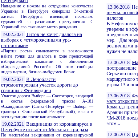
петербуржец
Нападение с ножом на сотрудника консульства
13.06.2018
Не
Украины в Петербурге совершил 34-летний
не «налоговый
житель Петербурга, имеющий несколько
налогов
судимостей за различные преступления. С
В Нефтяном кл
Украиной его связывает место рождения...
уверены в эфф
19.02.2021
Титов не хочет диалога на
предложенных
выборах с «отмороженными ура-
мер. Для норм
патриотами»
розничными ц
«Партия роста» сомневается в возможности
нужен не нало
найти точки для диалога в ходе предстоящей
избирательной кампании с обновленной
13.06.2018
Ма
«Справедливой Россией». Об этом сообщил
пострадавшие
лидер партии, бизнес-омбудсмен Борис...
Серьезно пост
маршрутного т
19.02.2021
В Ленобласти
утром 13 июня
отремонтировали участок дороги до
границы с Финляндией
13.06.2018
Фу
Участок дороги Выборг — Светогорск, входящей
в состав федеральной трассы А-181
матч открыти
«Скандинавия» (Санкт-Петербург — Выборг —
Команда трени
граница с Финляндской Республикой), ввели в
Аравии прилет
эксплуатацию после капитального...
ЧМ-2018 поеди
этом...
19.02.2021
Вакцинация от коронавируса в
Петербурге отстаёт от Москвы в три раза
12.06.2018
Цв
По масштабам вакцинации от коронавирусной