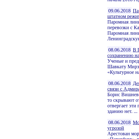
09.06.2018
Па
штатном режи
Паромная лин
перевозки с К
Паромная лини
Ленинградскую
08.06.2018
В 
сохранению на
Ученые и пред
Шавкату Мирзи
«Культурное н
08.06.2018
Де
связи с Адмир
Борис Вишневс
то скрывают 
отвергает эти 
зданию нет. ...
08.06.2018
Мо
угрозой
Арестован мо