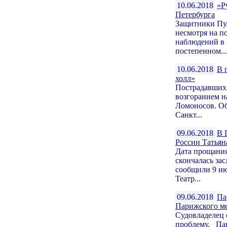
10.06.2018
«Р
Петербурга
Защитники Пул
несмотря на п
наблюдений в
постепенном...
10.06.2018
В 
холл»
Пострадавших 
возгоранием н
Ломоносов. О
Санкт...
09.06.2018
В 
России Татья
Дата прощания
скончалась за
сообщили 9 ию
Театр...
09.06.2018
Па
Парижского м
Судовладелец с
проблему. Пар