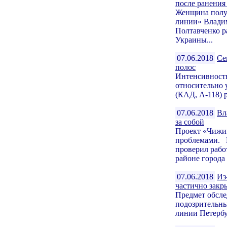
после ранения
Женщина получ
линии» Влади
Полтавченко р
Украины...
07.06.2018
Се
полос
Интенсивност
относительно 
(КАД, А-118) р
07.06.2018
Вл
за собой
Проект «Чижик
проблемами. 
проверил рабо
районе города 
07.06.2018
Из
частично закр
Предмет обсл
подозрительны
линии Петербу