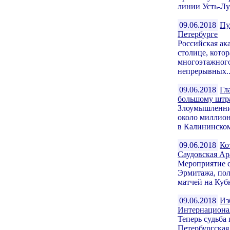
линии Усть-Луг
09.06.2018
Пу
Петербурге
Российская ак
столице, котор
многоэтажного
непрерывных..
09.06.2018
Гл
большому штра
Злоумышленник
около миллио
в Калининском
09.06.2018
Ко
Саудовская Ар
Мероприятие с
Эрмитажа, пол
матчей на Куб
09.06.2018
Из
Интернациона
Теперь судьба
Петербургская