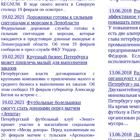
REGNUM. В ходе своего визита в Северную
столицу 19 февраля он осмотрел...
13.06.2018
Ро
эффективное у
19.02.2021
Дорожники готовы к сильным
повышать пен
снегопадам и морозам в Ленобласти
У повышения п
Федеральные дорожные службы готовы к
есть две альте
сильным снегопадам и морозам, которые
ожидаются в предстоящие длинные выходные в
глава петербу
Ленинградской области. Об этом 19 февраля
промышленник
сообщили в пресс-службе ФКУ Упрдор...
предпринимат
Фёдоров. Есл
19.02.2021
Крупный бизнес Петербурга
исполнительно
может привлечь малый для выполнения
заказов
13.06.2018
Ра
Петербургские власти договариваются с
организуют у 
крупными компаниями о привлечении малого и
Петербург» на
среднего бизнеса к выполнению их заказов. Об
этом сообщил 19 февраля губернатор Александр
Двухконтейнер
Беглов на встрече с...
минимальная м
Петербургу о
19.02.2021
Футбольные болельщики
На время чемп
смогут стать донорами перед матчем
футболу в Пет
«Зенита»
организован р
Петербургский футбольный клуб «Зенит»
мусора....
примет участие в масштабном социальном
проекте «Месяц донора». Перед назначенным на
13.06.2018
Лю
20 февраля матчем с тульским «Арсеналом»