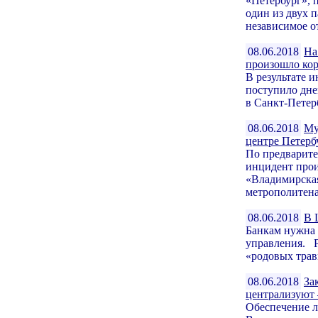
«Петербург»,
один из двух 
независимое от
08.06.2018
На
произошло кор
В результате 
поступило дне
в Санкт-Петерб
08.06.2018
Му
центре Петерб
По предварит
инцидент прои
«Владимирская
метрополитена.
08.06.2018
В 
Банкам нужна 
управления. Р
«родовых трав
08.06.2018
За
централизуют
Обеспечение 