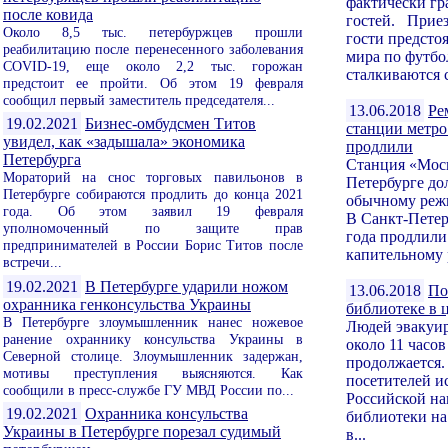
фактически гр
после ковида
гостей. Прие
Около 8,5 тыс. петербуржцев прошли
гости предсто
реабилитацию после перенесенного заболевания
мира по футбо
COVID-19, еще около 2,2 тыс. горожан
сталкиваются с
предстоит ее пройти. Об этом 19 февраля
сообщил первый заместитель председателя...
13.06.2018
Ре
19.02.2021
Бизнес-омбудсмен Титов
станции метро
увидел, как «задышала» экономика
продлили
Петербурга
Станция «Моск
Мораторий на снос торговых павильонов в
Петербурге до
Петербурге собираются продлить до конца 2021
обычному реж
года. Об этом заявил 19 февраля
В Санкт-Петер
уполномоченный по защите прав
года продлили
предпринимателей в России Борис Титов после
капительному 
встречи...
19.02.2021
В Петербурге ударили ножом
13.06.2018
По
охранника генконсульства Украины
библиотеке в 
В Петербурге злоумышленник нанес ножевое
Людей эвакуир
ранение охраннику консульства Украины в
около 11 часов
Северной столице. Злоумышленник задержан,
продолжается
мотивы преступления выясняются. Как
посетителей и
сообщили в пресс-службе ГУ МВД России по...
Российской н
19.02.2021
Охранника консульства
библиотеки на
Украины в Петербурге порезал судимый
в...