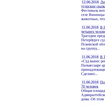
12.06.2018
Ле
угорские сказ
Фестиваль веп
селе Винницы 
животных, что
11.06.2018
В 
четырех челов
Трагедии пред
Петербурге су
Псковской обл
на группу...
11.06.2018
В 
«Суд вынес ре
Пальяссааре а
принадлежащий
Сделано...
11.06.2018
По
70 человек
Общая площадь
Адмиралтейско
дома. Об этом