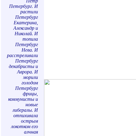
Петр
Петербург. И
растили
Петербург
Екатерина,
Александр и
Николай. И
топила
Петербург
Нева. И
расстреливали
Петербург
декабристы и
Аврора. И
морили
голодом
Петербург
фрицы,
коммунисты и
новые
либералы. И
отпихивала
острым
локотком его
алчная