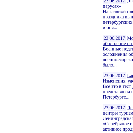
23.06.2017
Дв
парусах»
На главной пл
праздника вып
петербургских
июня...
23.06.2017
Мо
обострение на
Военные подтв
осложнения об
военно-морско
было...
23.06.2017
La
Изменения, уд
Всё это в тес
представлена 
Петербурге...
23.06.2017
Ле
центры туриз
Ленинградская
«Серебряное о
активное прод