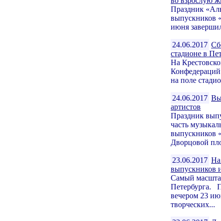
во взрослую ж
Праздник «Алы
выпускников «
июня завершил
24.06.2017
Сб
стадионе в Пе
На Крестовско
Конфедераций
на поле стадио
24.06.2017
Вы
артистов
Праздник вып
часть музыкал
выпускников «
Дворцовой пло
23.06.2017
На
выпускников и
Самый масштаб
Петербурга. 
вечером 23 ию
творческих...