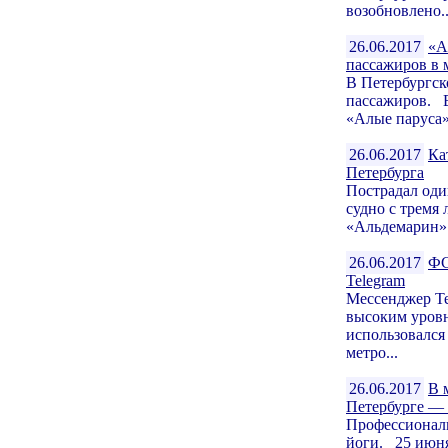
возобновлено..
26.06.2017
«А
пассажиров в 
В Петербургск
пассажиров. В
«Алые паруса»
26.06.2017
Ка
Петербурга
Пострадал оди
судно с тремя
«Альдемарин».
26.06.2017
ФС
Telegram
Мессенджер Te
высоким уров
использовался 
метро...
26.06.2017
В 
Петербурге —
Профессиональ
йоги. 25 июня