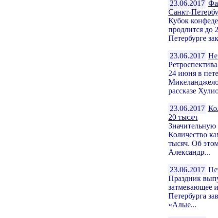
23.06.2017
Фа
Санкт-Петербу
Кубок конфеде
продлится до 
Петербурге за
23.06.2017
Не
Ретроспектив
24 июня в пет
Микеланджело
рассказе Хулио
23.06.2017
Ко
20 тысяч
Значительную 
Количество ка
тысяч. Об это
Александр...
23.06.2017
Пе
Праздник выпу
затмевающее 
Петербурга за
«Алые...