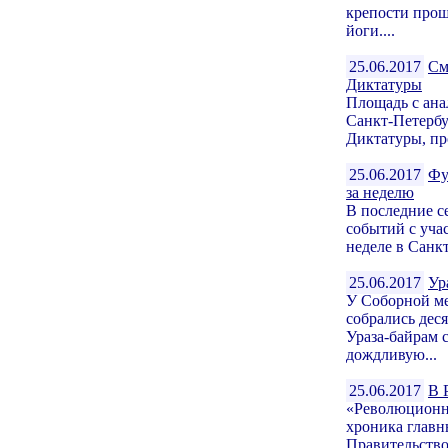
крепости про
йоги....
25.06.2017
См
Диктатуры
Площадь с ана
Санкт-Петербу
Диктатуры, пр
25.06.2017
Фу
за неделю
В последние с
событий с уча
неделе в Санкт
25.06.2017
Ур
У Соборной ме
собрались дес
Ураза-байрам 
дождливую...
25.06.2017
В 
«Революционн
хроника глав
Правительство