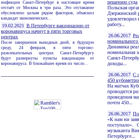
решению суда
инфекции Санкт-Петербург в настоящее время
отстаёт от Москвы в три раза. Это отставание
Польская орга
обусловлено целым рядом факторов, объяснил
Дзержинский р
кандидат экономических...
удовлетворил 
работу...
19.02.2021
В Петербурге вакцинацию от
коронавируса начнут в пяти торговых
26.06.2017
Ре
центрах
номинального 
После завершения выходных дней, в будущую
Динамика реал
среду, 24 февраля, в пяти торгово-
номинальная з
развлекательных центрах Санкт-Петербургу
Санкт-Петербу
будут развернуты пункты вакцинации от
коронавируса. В ближайшее время их число...
доходы...
26.06.2017
С 
450 кубометро
На матчах Куб
проводится ра
проведения ма
почти 450...
26.06.2017
По
«К нам ни зая
поступало». 
музыканта Вик
Петербурге...