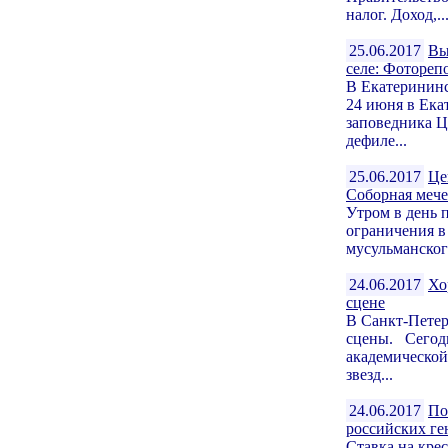
налог. Доход,..
25.06.2017
Вы
селе: Фотореп
В Екатерининс
24 июня в Ека
заповедника Ц
дефиле...
25.06.2017
Це
Соборная мече
Утром в день 
ограничения в
мусульманского
24.06.2017
Хо
сцене
В Санкт-Петер
сцены. Сегодн
академической
звезд...
24.06.2017
По
российских ге
Ставка на кре