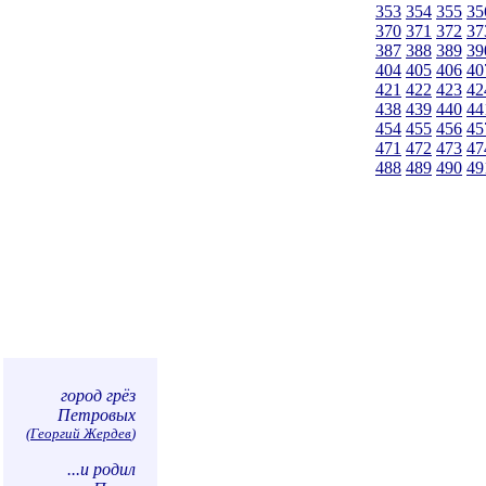
353
354
355
35
370
371
372
37
387
388
389
39
404
405
406
40
421
422
423
42
438
439
440
44
454
455
456
45
471
472
473
47
488
489
490
49
город грёз
Петровых
(
Георгий Жердев
)
...и родил