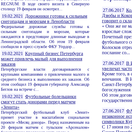
REGNUM. В ходе своего визита в Северную
столицу 19 февраля он осмотрел...
27.06.2017
Ко
Дзюбы и Кокор
19.02.2021
Дорожники готовы к сильным
говорит о скла
снегопадам и морозам в Ленобласти
« Они же не м
Федеральные дорожные службы готовы к
взрослые сло
сильным снегопадам и морозам, которые
ожидаются в предстоящие длинные выходные в
Почетный през
Ленинградской области. Об этом 19 февраля
футбольного с
сообщили в пресс-службе ФКУ Упрдор...
Колосков отре
послание со...
19.02.2021
Крупный бизнес Петербурга
может привлечь малый для выполнения
27.06.2017
В 
заказов
увеличат част
Петербургские власти договариваются с
Кроме того, в 
крупными компаниями о привлечении малого и
венчания. В И
среднего бизнеса к выполнению их заказов. Об
этом сообщил 19 февраля губернатор Александр
Санкт-Петербу
Беглов на встрече с...
богослужения 
Об этом догов
19.02.2021
Футбольные болельщики
государственн
смогут стать донорами перед матчем
«Зенита»
27.06.2017
ФА
Петербургский футбольный клуб «Зенит»
незаконное ис
примет участие в масштабном социальном
символики Ку
проекте «Месяц донора». Перед назначенным на
С 17 июня по 
20 февраля матчем с тульским «Арсеналом»