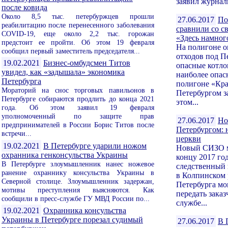
заявил журнал
после ковида
Около 8,5 тыс. петербуржцев прошли
27.06.2017
По
реабилитацию после перенесенного заболевания
сравнили со с
COVID-19, еще около 2,2 тыс. горожан
«Здесь намног
предстоит ее пройти. Об этом 19 февраля
На полигоне 
сообщил первый заместитель председателя...
отходов под П
19.02.2021
Бизнес-омбудсмен Титов
опасные котл
увидел, как «задышала» экономика
наиболее опас
Петербурга
полигоне «Кр
Мораторий на снос торговых павильонов в
Петербургом з
Петербурге собираются продлить до конца 2021
этом...
года. Об этом заявил 19 февраля
уполномоченный по защите прав
27.06.2017
Но
предпринимателей в России Борис Титов после
Петербургом: н
встречи...
церкви
19.02.2021
В Петербурге ударили ножом
Новый СИЗО м
охранника генконсульства Украины
концу 2017 г
В Петербурге злоумышленник нанес ножевое
следственный 
ранение охраннику консульства Украины в
в Колпинском 
Северной столице. Злоумышленник задержан,
Петербурга мо
мотивы преступления выясняются. Как
передать зака
сообщили в пресс-службе ГУ МВД России по...
службе...
19.02.2021
Охранника консульства
Украины в Петербурге порезал судимый
27.06.2017
В 