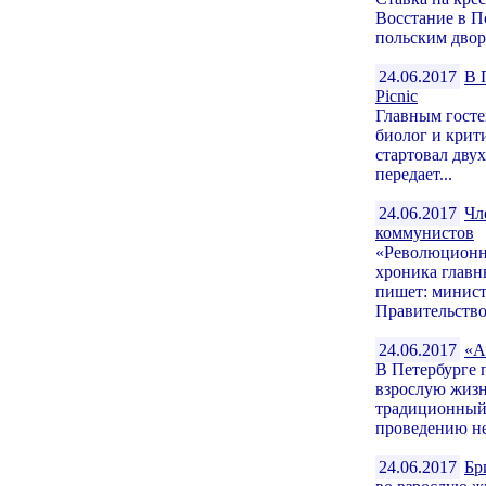
Восстание в П
польским двор
24.06.2017
В 
Picnic
Главным госте
биолог и крит
стартовал дву
передает...
24.06.2017
Чл
коммунистов
«Революционн
хроника глав
пишет: минист
Правительство.
24.06.2017
«А
В Петербурге 
взрослую жизн
традиционный 
проведению не
24.06.2017
Бр