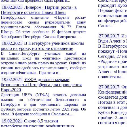
Санкт-Петербу
болельщикам предложат сдать кровь в...
проходит Куб
19.02.2021
Лидером «Партии роста» в
Первый факт н
Петербурге остаётся Павел Швец
использования
Петербургское отделение «Партии роста»
конфедераций-
переизбрало своим руководителем главу
Санкт...
муниципального образования №72 Павла
Швеца. Об этом сообщила 19 февраля депутат
27.06.2017
Из
Заксобрания Петербурга Оксана Дмитриева....
Вуди Аллен о
19.02.2021
В Петербурге учеников школы
В Петербургск
рвало на уроке, но это не отравление
покажут «Пол
В Санкт-Петербурге учеников одной из
Сегодня, 27 и
начальных школ на «элитном» Крестовском
«Родина» про
острове начало рвать прямо на уроках. Одной из
устраивает по
учениц понадобилась госпитализация, сообщает
Аллена «Полно
издание «Фонтанка». При этом в...
появится на...
19.02.2021
УЕФА доволен мерами
безопасности Петербурга для проведения
27.06.2017
Фи
Евро-2020
Конфедераций 
Делегация UEFA (УЕФА) осталась довольна
ожидается до
планом по обеспечению безопасности в
Погода в этот 
Петербурге в дни чемпионата Европы по
облачная и д
футболу, который состоится летом 2021 года. Об
Кубка Конфед
этом 19 февраля сообщили в Смольном....
пройдет 2 июл
19.02.2021
Около 8,5 тысячи
состоится при
петербуржцев прошли реабилитацию