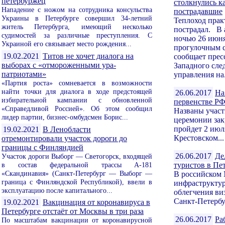
петербуржец
столкнулись ка
Нападение с ножом на сотрудника консульства
пострадавшие
Украины в Петербурге совершил 34-летний
Теплоход прак
житель Петербурга, имеющий несколько
пострадал. В
судимостей за различные преступления. С
ночью 26 июня
Украиной его связывает место рождения...
прогулочным 
19.02.2021
Титов не хочет диалога на
сообщает прес
выборах с «отмороженными ура-
Западного сле
патриотами»
управления на.
«Партия роста» сомневается в возможности
найти точки для диалога в ходе предстоящей
26.06.2017
На
избирательной кампании с обновленной
первенстве РФ
«Справедливой Россией». Об этом сообщил
Названы учас
лидер партии, бизнес-омбудсмен Борис...
церемонии зак
пройдет 2 июл
19.02.2021
В Ленобласти
Крестовском...
отремонтировали участок дороги до
границы с Финляндией
26.06.2017
Де
Участок дороги Выборг — Светогорск, входящей
в состав федеральной трассы А-181
туристов в Пе
«Скандинавия» (Санкт-Петербург — Выборг —
В российском 
граница с Финляндской Республикой), ввели в
инфраструктур
эксплуатацию после капитального...
облегчения ви
Санкт-Петербур
19.02.2021
Вакцинация от коронавируса в
Петербурге отстаёт от Москвы в три раза
26.06.2017
Ра
По масштабам вакцинации от коронавирусной