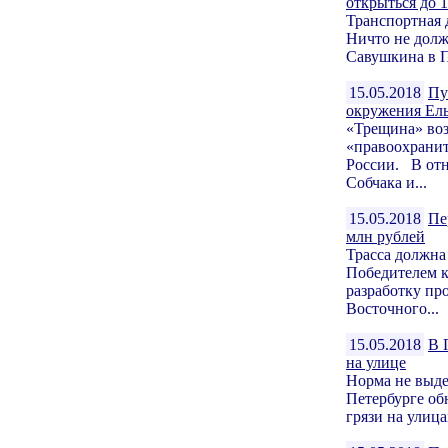
открыться до 
Транспортная 
Ничто не долж
Савушкина в П
15.05.2018
Пу
окружения Ел
«Трещина» воз
«правоохранит
России. В отн
Собчака и...
15.05.2018
Пе
млн рублей
Трасса должна
Победителем к
разработку пр
Восточного...
15.05.2018
В 
на улице
Норма не выде
Петербурге об
грязи на улица