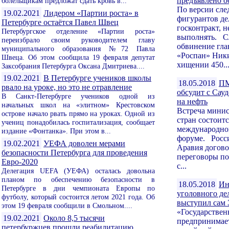
предъявлено 
болельщикам предложат сдать кровь в...
По версии след
19.02.2021
Лидером «Партии роста» в
фигурантов де
Петербурге остаётся Павел Швец
госконтракт, н
Петербургское отделение «Партии роста»
выполнять. С
переизбрало своим руководителем главу
обвинение гла
муниципального образования №72 Павла
«Роспан» Ники
Швеца. Об этом сообщила 19 февраля депутат
хищении 450..
Заксобрания Петербурга Оксана Дмитриева....
19.02.2021
В Петербурге учеников школы
18.05.2018
ПМ
рвало на уроке, но это не отравление
обсудит с Сау
В Санкт-Петербурге учеников одной из
на нефть
начальных школ на «элитном» Крестовском
Встреча минис
острове начало рвать прямо на уроках. Одной из
стран состоит
учениц понадобилась госпитализация, сообщает
международно
издание «Фонтанка». При этом в...
форуме. Росси
19.02.2021
УЕФА доволен мерами
Аравия догово
безопасности Петербурга для проведения
переговоры по
Евро-2020
с...
Делегация UEFA (УЕФА) осталась довольна
планом по обеспечению безопасности в
18.05.2018
Ин
Петербурге в дни чемпионата Европы по
уголовного де
футболу, который состоится летом 2021 года. Об
выступил сам
этом 19 февраля сообщили в Смольном....
«Государстве
19.02.2021
Около 8,5 тысячи
предпринимает
петербуржцев прошли реабилитацию