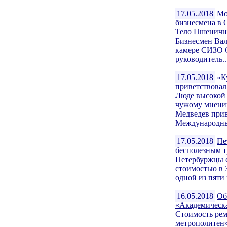
17.05.2018
Мо
бизнесмена в
Тело Пшеничн
Бизнесмен Вал
камере СИЗО С
руководитель..
17.05.2018
«К
приветствовал
Люде высокой 
чужому мнени
Медведев прив
Международны
17.05.2018
Пе
бесполезным т
Петербуржцы с
стоимостью в 
одной из пяти
16.05.2018
Об
«Академическа
Стоимость рем
метрополитен»