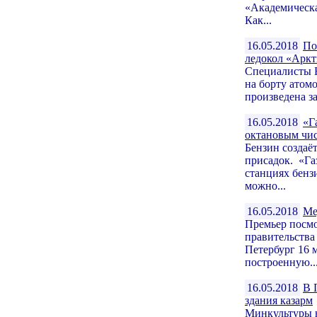
«Академическа
Как...
16.05.2018
По
ледокол «Аркт
Специалисты Б
на борту атом
произведена за
16.05.2018
«Г
октановым чи
Бензин создаё
присадок. «Га
станциях бенз
можно...
16.05.2018
Ме
Премьер посмо
правительства
Петербург 16 
построенную..
16.05.2018
В 
здания казарм
Минкультуры н