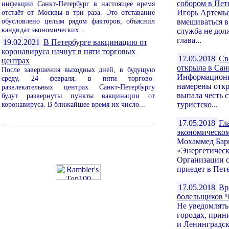
собором в Пет
инфекции Санкт-Петербург в настоящее время
отстаёт от Москвы в три раза. Это отставание
Игорь Артемье
обусловлено целым рядом факторов, объяснил
вмешиваться 
кандидат экономических...
служба не дол
глава...
19.02.2021
В Петербурге вакцинацию от
коронавируса начнут в пяти торговых
17.05.2018
Св
центрах
открыла в Сан
После завершения выходных дней, в будущую
Информационны
среду, 24 февраля, в пяти торгово-
намерены откр
развлекательных центрах Санкт-Петербургу
выпала честь 
будут развернуты пункты вакцинации от
коронавируса. В ближайшее время их число...
туристско...
17.05.2018
Гл
экономическо
Мохаммед Барк
«Энергетическ
Организации 
приедет в Пете
17.05.2018
Вр
болельщиков 
Не уведомлять
городах, прин
и Ленинградск