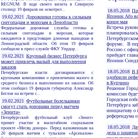
REGNUM. В ходе своего визита в Северную
столицу 19 февраля он осмотрел...
18.05.2018
Пр
Японии Абэ вс
19.02.2021
Дорожники готовы к сильным
конце мая
снегопадам и морозам в Ленобласти
Встреча руков
Федеральные дорожные службы готовы к
планировалась
сильным снегопадам и морозам, которые
ожидаются в предстоящие длинные выходные в
Петербургско
Ленинградской области. Об этом 19 февраля
форуме. В пер
сообщили в пресс-службе ФКУ Упрдор...
Россию с офи
прибудет глав
19.02.2021
Крупный бизнес Петербурга
Японии Синдзо
может привлечь малый для выполнения
заказов
18.05.2018
В 
Петербургские власти договариваются с
одобрили рефе
крупными компаниями о привлечении малого и
в Купчино
среднего бизнеса к выполнению их заказов. Об
этом сообщил 19 февраля губернатор Александр
Решение Город
Беглов на встрече с...
комиссии буд
Городская изб
19.02.2021
Футбольные болельщики
Петербурга за
смогут стать донорами перед матчем
инициативу о
«Зенита»
референдума о 
Петербургский футбольный клуб «Зенит»
примет участие в масштабном социальном
18.05.2018
Дв
проекте «Месяц донора». Перед назначенным на
дела о хищени
20 февраля матчем с тульским «Арсеналом»