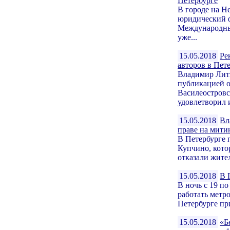
Петербурге
В городе на Н
юридический 
Международны
уже...
15.05.2018
Ре
авторов в Пет
Владимир Лит
публикацией о
Василеостровс
удовлетворил и
15.05.2018
Вл
праве на мити
В Петербурге 
Купчино, кото
отказали жите
15.05.2018
В 
В ночь с 19 по
работать метр
Петербурге пр
15.05.2018
«Б