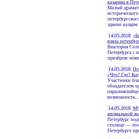
казармы в Пет
Малый драмат
исторического
петербургског
здание казарм..
14.05.2018
«Б
взяла петербу
Виктория Соля
Петербурга с 
призёром чемп
14.05.2018
Пе
«Что? Где? Ко
Участники бла
обладателем х
паралимпийцев
возможность...
14.05.2018
МЧ
аномальной ж
Петербург под
столице — это
Петербурге пр