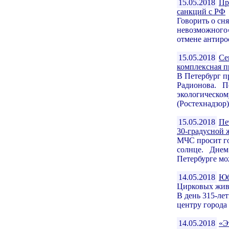
15.05.2018
Пр
санкций с РФ
Говорить о сня
невозможного
отмене антиро
15.05.2018
Се
комплексная п
В Петербург п
Радионова. П
экологическом
(Ростехнадзор).
15.05.2018
Пе
30-градусной 
МЧС просит го
солнце. Днем 
Петербурге мож
14.05.2018
Юб
Цирковых живо
В день 315-лет
центру города
14.05.2018
«Э