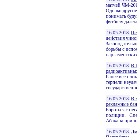
матчей ЧМ-20
Однако другие
понимать буду
футболу далеко
16.05.2018
Пе
действия чино
Законодательн
борьбы с испо
парламентских
16.05.2018
В 
радиоактивны
Ранее все поп
терпели неуда
государственн
16.05.2018
В 
рекламные ба
Бороться с н
полиции. Спец
Абакана пришл
16.05.2018
Дм