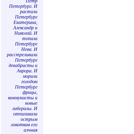
Петр
Петербург. И
растили
Петербург
Екатерина,
Александр и
Николай. И
топила
Петербург
Нева. И
расстреливали
Петербург
декабристы и
Аврора. И
морили
голодом
Петербург
фрицы,
коммунисты и
новые
либералы. И
отпихивала
острым
локотком его
алчная