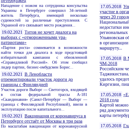
петербуржец
Нападение с ножом на сотрудника консульства
17.05.2018
Ул
Украины в Петербурге совершил 34-летний
участие в орг
житель Петербурга, имеющий несколько
через 20 горо
судимостей за различные преступления. С
Национальный 
Украиной его связывает место рождения...
недостатки ин
19.02.2021
Титов не хочет диалога на
региональных
выборах с «отмороженными ура-
Ульяновская о
патриотами»
в организации
«Партия роста» сомневается в возможности
маршруту...
найти точки для диалога в ходе предстоящей
избирательной кампании с обновленной
17.05.2018
В 
«Справедливой Россией». Об этом сообщил
ЧМ-2018
лидер партии, бизнес-омбудсмен Борис...
Российским че
Таджикистана.
19.02.2021
В Ленобласти
удалось предо
отремонтировали участок дороги до
Киргизии, пише
границы с Финляндией
Участок дороги Выборг — Светогорск, входящей
в состав федеральной трассы А-181
17.05.2018
«Е
«Скандинавия» (Санкт-Петербург — Выборг —
2018 года
граница с Финляндской Республикой), ввели в
Картой можно 
эксплуатацию после капитального...
ряд документо
карты петербур
19.02.2021
Вакцинация от коронавируса в
Петербурге отстаёт от Москвы в три раза
17.05.2018
Гл
По масштабам вакцинации от коронавирусной