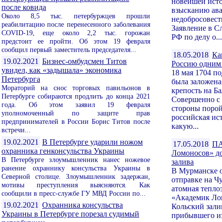
новейшей ист
после ковида
взысканию ав
Около 8,5 тыс. петербуржцев прошли
недобросовес
реабилитацию после перенесенного заболевания
Заявление в С
COVID-19, еще около 2,2 тыс. горожан
РФ по делу о...
предстоит ее пройти. Об этом 19 февраля
сообщил первый заместитель председателя...
18.05.2018
Ка
19.02.2021
Бизнес-омбудсмен Титов
Россию одним
увидел, как «задышала» экономика
18 мая 1704 п
Петербурга
была заложена
Мораторий на снос торговых павильонов в
крепость на Б
Петербурге собираются продлить до конца 2021
Совершенно с
года. Об этом заявил 19 февраля
стороны порой
уполномоченный по защите прав
российская ис
предпринимателей в России Борис Титов после
какую...
встречи...
19.02.2021
В Петербурге ударили ножом
17.05.2018
ПА
охранника генконсульства Украины
Ломоносов» до
В Петербурге злоумышленник нанес ножевое
залива
ранение охраннику консульства Украины в
В Мурманске о
Северной столице. Злоумышленник задержан,
отправке на Ч
мотивы преступления выясняются. Как
атомная тепло
сообщили в пресс-службе ГУ МВД России по...
«Академик Ло
19.02.2021
Охранника консульства
Кольский зали
Украины в Петербурге порезал судимый
прибывшего из 