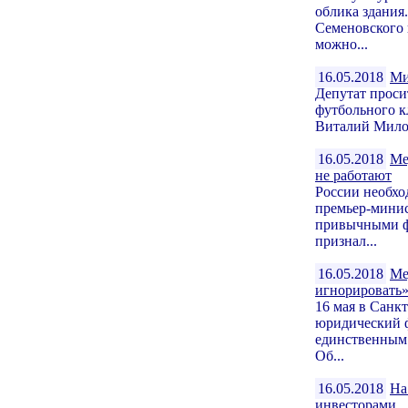
облика здания
Семеновского 
можно...
16.05.2018
Ми
Депутат проси
футбольного к
Виталий Милон
16.05.2018
Ме
не работают
России необход
премьер-минис
привычными ф
признал...
16.05.2018
Ме
игнорировать
16 мая в Санк
юридический 
единственным 
Об...
16.05.2018
На
инвесторами