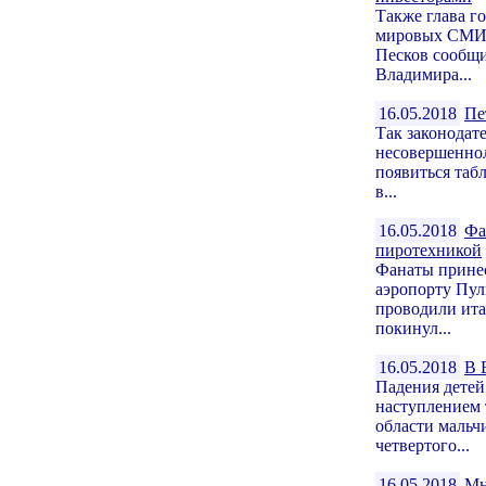
Также глава го
мировых СМИ.
Песков сообщи
Владимира...
16.05.2018
Пе
Так законодат
несовершеннол
появиться таб
в...
16.05.2018
Фа
пиротехникой
Фанаты принес
аэропорту Пул
проводили ита
покинул...
16.05.2018
В 
Падения детей
наступлением
области мальчи
четвертого...
16.05.2018
Мн